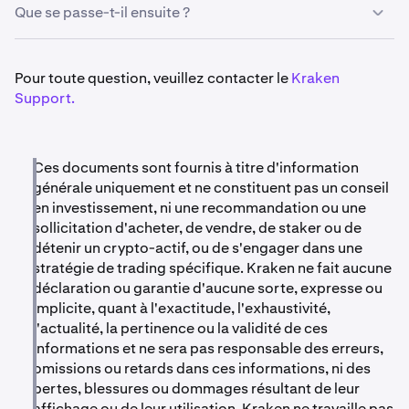
Que se passe-t-il ensuite ?
•
1er mai 2026 :
Le trading et les dépôts pour les actifs
ci-dessus seront
désactivés
à 14:00 UTC.
•
Les retraits resteront disponibles jusqu'au
31 juillet
•
Le trading et les dépôts pour les actifs concernés
Pour toute question, veuillez contacter le
Kraken
2026 à 14:00 UTC.
seront
mis en pause
à partir du 1er mai 2026.
Support.
•
3 - 7 août 2026 :
Tout solde restant sera
liquidé
pour
•
Les retraits resteront disponibles
jusqu'à la date de
achever le processus de radiation.
liquidation.
•
Après le 3 août 2026, tout solde restant sera
Ces documents sont fournis à titre d'information
Les clients détenant l'un de ces actifs sont encouragés à
automatiquement liquidé
en fonction des conditions
générale uniquement et ne constituent pas un conseil
retirer ou convertir
leurs avoirs avant la date de
de marché en vigueur.
en investissement, ni une recommandation ou une
liquidation.
sollicitation d'acheter, de vendre, de staker ou de
détenir un crypto-actif, ou de s'engager dans une
Remarque :
stratégie de trading spécifique. Kraken ne fait aucune
Actuellement, plusieurs de ces actifs ont des marchés
déclaration ou garantie d'aucune sorte, expresse ou
limités ou inactifs. Par conséquent, les prix de
implicite, quant à l'exactitude, l'exhaustivité,
liquidation peuvent être significativement inférieurs aux
l'actualité, la pertinence ou la validité de ces
prix de référence récents et, dans certains cas,
informations et ne sera pas responsable des erreurs,
peuvent entraîner des produits minimes ou nuls en
raison d'une liquidité de marché insuffisante au moment
omissions ou retards dans ces informations, ni des
de l'exécution.
pertes, blessures ou dommages résultant de leur
affichage ou de leur utilisation. Kraken ne travaille pas