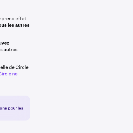
 prend effet
ous les autres
ouvez
es autres
elle de Circle
Circle ne
ions
pour les