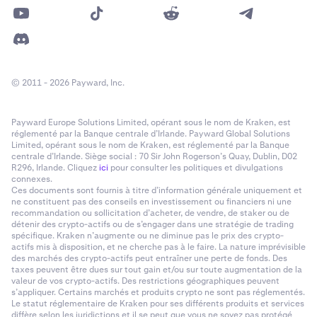
© 2011 - 2026 Payward, Inc.
Payward Europe Solutions Limited, opérant sous le nom de Kraken, est
réglementé par la Banque centrale d’Irlande. Payward Global Solutions
Limited, opérant sous le nom de Kraken, est réglementé par la Banque
centrale d’Irlande. Siège social : 70 Sir John Rogerson’s Quay, Dublin, D02
R296, Irlande. Cliquez
ici
pour consulter les politiques et divulgations
connexes.
Ces documents sont fournis à titre d’information générale uniquement et
ne constituent pas des conseils en investissement ou financiers ni une
recommandation ou sollicitation d’acheter, de vendre, de staker ou de
détenir des crypto-actifs ou de s’engager dans une stratégie de trading
spécifique. Kraken n’augmente ou ne diminue pas le prix des crypto-
actifs mis à disposition, et ne cherche pas à le faire. La nature imprévisible
des marchés des crypto-actifs peut entraîner une perte de fonds. Des
taxes peuvent être dues sur tout gain et/ou sur toute augmentation de la
valeur de vos crypto-actifs. Des restrictions géographiques peuvent
s’appliquer. Certains marchés et produits crypto ne sont pas réglementés.
Le statut réglementaire de Kraken pour ses différents produits et services
diffère selon les juridictions et il se peut que vous ne soyez pas protégé