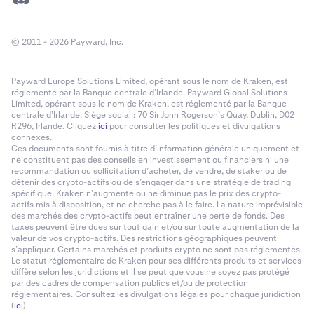
© 2011 - 2026 Payward, Inc.
Payward Europe Solutions Limited, opérant sous le nom de Kraken, est
réglementé par la Banque centrale d’Irlande. Payward Global Solutions
Limited, opérant sous le nom de Kraken, est réglementé par la Banque
centrale d’Irlande. Siège social : 70 Sir John Rogerson’s Quay, Dublin, D02
R296, Irlande. Cliquez
ici
pour consulter les politiques et divulgations
connexes.
Ces documents sont fournis à titre d’information générale uniquement et
ne constituent pas des conseils en investissement ou financiers ni une
recommandation ou sollicitation d’acheter, de vendre, de staker ou de
détenir des crypto-actifs ou de s’engager dans une stratégie de trading
spécifique. Kraken n’augmente ou ne diminue pas le prix des crypto-
actifs mis à disposition, et ne cherche pas à le faire. La nature imprévisible
des marchés des crypto-actifs peut entraîner une perte de fonds. Des
taxes peuvent être dues sur tout gain et/ou sur toute augmentation de la
valeur de vos crypto-actifs. Des restrictions géographiques peuvent
s’appliquer. Certains marchés et produits crypto ne sont pas réglementés.
Le statut réglementaire de Kraken pour ses différents produits et services
diffère selon les juridictions et il se peut que vous ne soyez pas protégé
par des cadres de compensation publics et/ou de protection
réglementaires. Consultez les divulgations légales pour chaque juridiction
(
ici
).