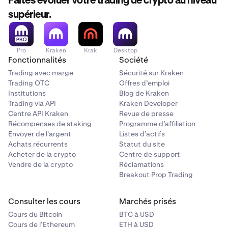
Faites évoluer votre trading de crypto au niveau
supérieur.
Pro
Kraken
Krak
Desktop
Fonctionnalités
Société
Trading avec marge
Sécurité sur Kraken
Trading OTC
Offres d’emploi
Institutions
Blog de Kraken
Trading via API
Kraken Developer
Centre API Kraken
Revue de presse
Récompenses de staking
Programme d’affiliation
Envoyer de l'argent
Listes d’actifs
Achats récurrents
Statut du site
Acheter de la crypto
Centre de support
Vendre de la crypto
Réclamations
Breakout Prop Trading
Consulter les cours
Marchés prisés
Cours du Bitcoin
BTC à USD
Cours de l’Ethereum
ETH à USD