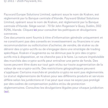
© 2011 - 2026 Payward, Inc.
Payward Europe Solutions Limited, opérant sous le nom de Kraken, est
réglementé par la Banque centrale d’Irlande. Payward Global Solutions
Limited, opérant sous le nom de Kraken, est réglementé par la Banque
centrale d’Irlande. Siège social : 70 Sir John Rogerson’s Quay, Dublin, D02
R296, Irlande. Cliquez
ici
pour consulter les politiques et divulgations
connexes.
Ces documents sont fournis à titre d’information générale uniquement et
ne constituent pas des conseils en investissement ou financiers ni une
recommandation ou sollicitation d’acheter, de vendre, de staker ou de
détenir des crypto-actifs ou de s’engager dans une stratégie de trading
spécifique. Kraken n’augmente ou ne diminue pas le prix des crypto-
actifs mis à disposition, et ne cherche pas à le faire. La nature imprévisible
des marchés des crypto-actifs peut entraîner une perte de fonds. Des
taxes peuvent être dues sur tout gain et/ou sur toute augmentation de la
valeur de vos crypto-actifs. Des restrictions géographiques peuvent
s’appliquer. Certains marchés et produits crypto ne sont pas réglementés.
Le statut réglementaire de Kraken pour ses différents produits et services
diffère selon les juridictions et il se peut que vous ne soyez pas protégé
par des cadres de compensation publics et/ou de protection
réglementaires. Consultez les divulgations légales pour chaque juridiction
(
ici
).