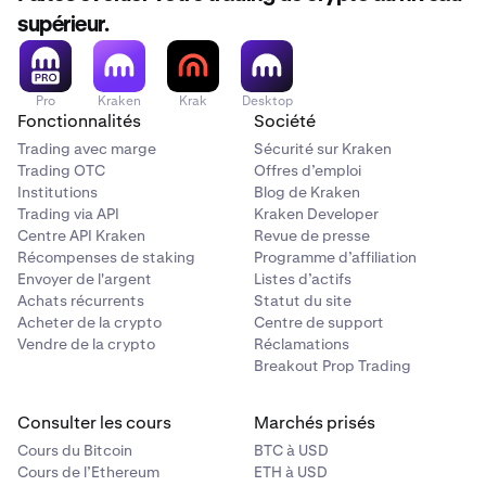
supérieur.
Répétez le processus jusqu'à ce que tous vos
5
portefeuilles aient été restaurés.
Pro
Kraken
Krak
Desktop
Fonctionnalités
Société
Trading avec marge
Sécurité sur Kraken
Trading OTC
Offres d’emploi
Institutions
Blog de Kraken
Trading via API
Kraken Developer
Centre API Kraken
Revue de presse
Récompenses de staking
Programme d’affiliation
Envoyer de l'argent
Listes d’actifs
Achats récurrents
Statut du site
Acheter de la crypto
Centre de support
Vendre de la crypto
Réclamations
Breakout Prop Trading
Consulter les cours
Marchés prisés
Cours du Bitcoin
BTC à USD
Cours de l’Ethereum
ETH à USD