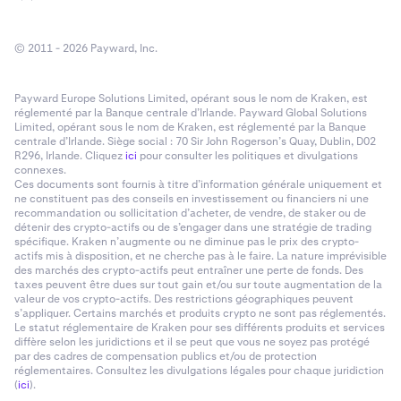
© 2011 - 2026 Payward, Inc.
Payward Europe Solutions Limited, opérant sous le nom de Kraken, est
réglementé par la Banque centrale d’Irlande. Payward Global Solutions
Limited, opérant sous le nom de Kraken, est réglementé par la Banque
centrale d’Irlande. Siège social : 70 Sir John Rogerson’s Quay, Dublin, D02
R296, Irlande. Cliquez
ici
pour consulter les politiques et divulgations
connexes.
Ces documents sont fournis à titre d’information générale uniquement et
ne constituent pas des conseils en investissement ou financiers ni une
recommandation ou sollicitation d’acheter, de vendre, de staker ou de
détenir des crypto-actifs ou de s’engager dans une stratégie de trading
spécifique. Kraken n’augmente ou ne diminue pas le prix des crypto-
actifs mis à disposition, et ne cherche pas à le faire. La nature imprévisible
des marchés des crypto-actifs peut entraîner une perte de fonds. Des
taxes peuvent être dues sur tout gain et/ou sur toute augmentation de la
valeur de vos crypto-actifs. Des restrictions géographiques peuvent
s’appliquer. Certains marchés et produits crypto ne sont pas réglementés.
Le statut réglementaire de Kraken pour ses différents produits et services
diffère selon les juridictions et il se peut que vous ne soyez pas protégé
par des cadres de compensation publics et/ou de protection
réglementaires. Consultez les divulgations légales pour chaque juridiction
(
ici
).