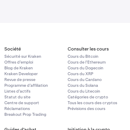
avez pas déjà
uelle.
ment pour
ur les
s les détails.
ée à partir du
à tout
Société
Consulter les cours
z :
Sécurité sur Kraken
Cours du Bitcoin
Offres d’emploi
Cours de l’Ethereum
Blog de Kraken
Cours du Dogecoin
Kraken Developer
Cours du XRP
Revue de presse
Cours du Cardano
Programme d’affiliation
Cours du Solana
Listes d’actifs
Cours du Litecoin
Statut du site
Catégories de crypto
Centre de support
Tous les cours des cryptos
Réclamations
Prévisions des cours
Breakout Prop Trading
Guides d’achat
Initiation à la crypto