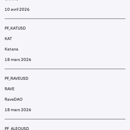
AIXBT
10 avril 2026
aixbt by Virtuals
PF_KATUSD
PF_AKTUSD
KAT
AKT
Katana
Akash
18 mars 2026
PF_ALCHUSD
PF_RAVEUSD
ALCH
RAVE
Alchemist AI
RaveDAO
PF_ALICEUSD
18 mars 2026
ALICE
PF_ALEOUSD