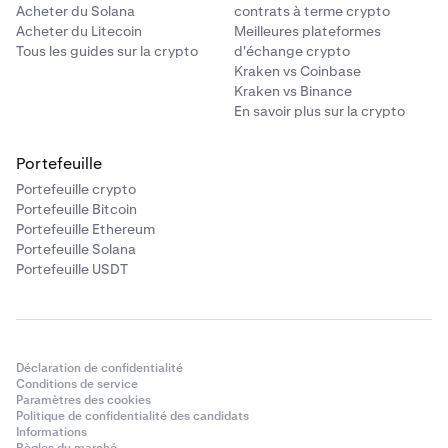
Acheter du Solana
contrats à terme crypto
Acheter du Litecoin
Meilleures plateformes
PF_BSUUSD
Tous les guides sur la crypto
d'échange crypto
Kraken vs Coinbase
BSU
Kraken vs Binance
En savoir plus sur la crypto
Baby Shark Universe
Portefeuille
PF_C98USD
Portefeuille crypto
Portefeuille Bitcoin
C98
Portefeuille Ethereum
Portefeuille Solana
Coin98
Portefeuille USDT
PF_CAKEUSD
CAKE
Déclaration de confidentialité
Conditions de service
PancakeSwap
Paramètres des cookies
Politique de confidentialité des candidats
Informations