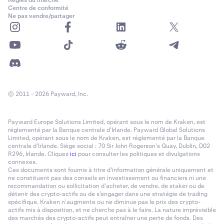
Règles du marché
PF_CATIUSD
Centre de conformité
Ne pas vendre/partager
CATI
Catizen
PF_CATUSD
CAT
© 2011 - 2026 Payward, Inc.
Simons Cat
Payward Europe Solutions Limited, opérant sous le nom de Kraken, est
réglementé par la Banque centrale d’Irlande. Payward Global Solutions
Limited, opérant sous le nom de Kraken, est réglementé par la Banque
PF_CELOUSD
centrale d’Irlande. Siège social : 70 Sir John Rogerson’s Quay, Dublin, D02
R296, Irlande. Cliquez
ici
pour consulter les politiques et divulgations
CELO
connexes.
Ces documents sont fournis à titre d’information générale uniquement et
Celo
ne constituent pas des conseils en investissement ou financiers ni une
recommandation ou sollicitation d’acheter, de vendre, de staker ou de
détenir des crypto-actifs ou de s’engager dans une stratégie de trading
spécifique. Kraken n’augmente ou ne diminue pas le prix des crypto-
PF_CELRUSD
actifs mis à disposition, et ne cherche pas à le faire. La nature imprévisible
des marchés des crypto-actifs peut entraîner une perte de fonds. Des