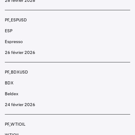
26 février 2026
PF_API3USD
API3
PF_ESPUSD
API3
ESP
Espresso
PF_ARCUSD
26 février 2026
ARC
AI Rig Complex
PF_BDXUSD
BDX
PF_ARKMUSD
Beldex
ARKM
24 février 2026
Arkham
PF_WTIOIL
PF_ARUSD