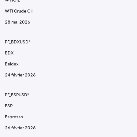
WTIOIL
AR
WTI Crude Oil
Arweave
28 mai 2026
PF_ASTERUSD
PF_BDXUSD*
ASTER
BDX
Aster
Beldex
24 février 2026
PF_ASTRUSD
ASTR
PF_ESPUSD*
Astar
ESP
Espresso
PF_ATHUSD
26 février 2026
ATH