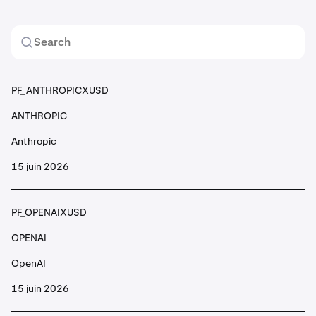
PF_1INCHUSD
1INCH
1inch
PF_ANTHROPICXUSD
ANTHROPIC
PF_2ZUSD
Anthropic
2Z
15 juin 2026
DoubleZero
PF_OPENAIXUSD
PF_ACEUSD
OPENAI
ACE
OpenAI
Fusionist
15 juin 2026