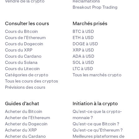
Vendre de la crypto
Réclamations
Blur
Breakout Prop Trading
Consulter les cours
Marchés prisés
PF_BNTUSD
Cours du Bitcoin
BTC à USD
BNT
Cours de l’Ethereum
ETH à USD
Cours du Dogecoin
DOGE à USD
Bancor
Cours du XRP
XRP à USD
Cours du Cardano
ADA à USD
Cours du Solana
SOL à USD
PF_BOMEUSD
Cours du Litecoin
LTC à USD
Catégories de crypto
Tous les marchés crypto
BOME
Tous les cours des cryptos
Prévisions des cours
Book Of Meme
Guides d’achat
Initiation à la crypto
PF_BRETTUSD
Acheter du Bitcoin
Qu’est-ce que la crypto-
Acheter de l’Ethereum
monnaie ?
BRETT
Acheter du Dogecoin
Qu’est-ce que Bitcoin ?
Acheter du XRP
Qu’est-ce qu’Ethereum ?
Brett
Acheter du Cardano
Meilleures plateformes de