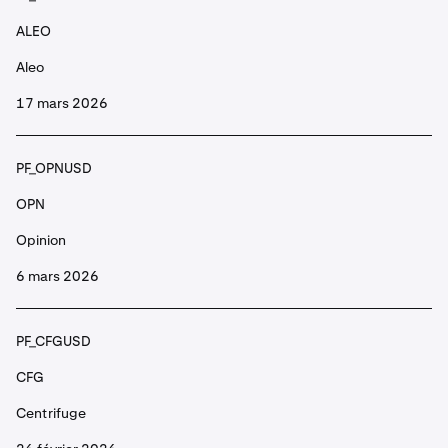
My Neighbor Alice
ALEO
PF_ALTUSD
Aleo
ALT
17 mars 2026
AltLayer
PF_OPNUSD
PF_ANIMEUSD
OPN
ANIME
Opinion
Animecoin
6 mars 2026
PF_ANKRUSD
PF_CFGUSD
ANKR
CFG
Ankr
Centrifuge