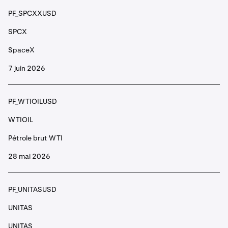
PF_AEVOUSD
PF_SPCXXUSD
AEVO
SPCX
Aevo
SpaceX
7 juin 2026
PF_AGLDUSD
AGLD
PF_WTIOILUSD
Adventure Gold
WTIOIL
Pétrole brut WTI
PF_AIUSD
28 mai 2026
AI
Sleepless AI
PF_UNITASUSD
UNITAS
PF_AIXBTUSD
UNITAS