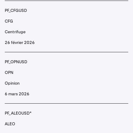
Aethir
PF_CFGUSD
CFG
PF_AUCTIONUSD
Centrifuge
AUCTION
26 février 2026
Bounce
PF_OPNUSD
PF_B3USD
OPN
B3
Opinion
B3 Base
6 mars 2026
PF_BANANAUSD
PF_ALEOUSD*
BANANA
ALEO
Banana Gun