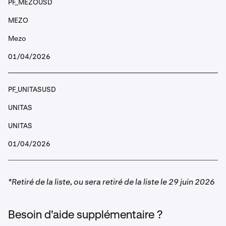
PF_MEZOUSD
PF_BEAMUSD
MEZO
BEAM
Mezo
Beam
01/04/2026
PF_BELUSD
PF_UNITASUSD
BEL
UNITAS
Bella Protocol
UNITAS
01/04/2026
PF_BERAUSD
BERA
*Retiré de la liste, ou sera retiré de la liste le 29 juin 2026
Berachain
Besoin d'aide supplémentaire ?
PF_BICOUSD