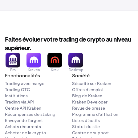
BICO
Biconomy
PF_BIGTIMEUSD
Faites évoluer votre trading de crypto au niveau
BIGTIME
supérieur.
Big Time
Pro
Kraken
Krak
Desktop
Fonctionnalités
Société
PF_BIOUSD
Trading avec marge
Sécurité sur Kraken
BIO
Trading OTC
Offres d’emploi
Institutions
Blog de Kraken
Bio Protocol
Trading via API
Kraken Developer
Centre API Kraken
Revue de presse
Récompenses de staking
Programme d’affiliation
PF_BLURUSD
Envoyer de l'argent
Listes d’actifs
Achats récurrents
Statut du site
BLUR
Acheter de la crypto
Centre de support