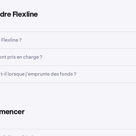
re Flexline
Flexline ?
n produit de prêts à terme adossés à des actifs crypto, perme
ont pris en charge ?
iverses crypto-monnaies, dont des stablecoins, le Bitcoin et 
mprunter des USDG, USDC, EURC, BTC, ETH, SOL, XRP et DOGE
t-il lorsque j'emprunte des fonds ?
arantie sont identiques à ceux disponibles sur la marge spot e
avec les décotes correspondantes.
runtés sont immédiatement crédités sur votre portefeuille pr
uffisante, vous pouvez les conserver, les trader, les transfére
disponibilité), les utiliser dans Gains ou effectuer un retrait.
mmencer