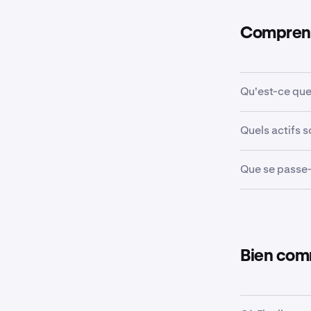
Comprend
Qu'est-ce que 
Flexline est u
Quels actifs s
d'emprunter d
Vous pouvez e
Que se passe-
éligibles en g
détaillés
ici
, 
Les fonds emp
une garantie s
Futures (selon 
Bien co