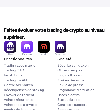
•
28 mai 2026 à 14h00 UTC
: Les retraits pour U2U et
ESX seront désactivés pour les clients de l'EEE et du
Canada.
•
29 mai - 5 juin 2026
: Les soldes restants de U2U et
ESX seront liquidés pour les clients de l'EEE et du
Faites évoluer votre trading de crypto au niveau
Canada.
supérieur.
Les clients détenant des U2U ou des ESX sont
encouragés à
retirer ou convertir
leurs avoirs avant la
Pro
Kraken
Krak
Desktop
date de liquidation.
Fonctionnalités
Société
Trading avec marge
Sécurité sur Kraken
Trading OTC
Offres d’emploi
Remarque :
Institutions
Blog de Kraken
Les marchés U2U et ESX sont actuellement
Trading via API
Kraken Developer
extrêmement limités ou inactifs. Par conséquent, les
Centre API Kraken
Revue de presse
prix de liquidation peuvent être nettement inférieurs
Récompenses de staking
Programme d’affiliation
aux prix de référence récents et, dans certains cas,
Envoyer de l'argent
Listes d’actifs
peuvent entraîner des produits minimes ou nuls en
Achats récurrents
Statut du site
raison d'une liquidité de marché insuffisante au moment
Acheter de la crypto
Centre de support
de l'exécution.
Vendre de la crypto
Réclamations