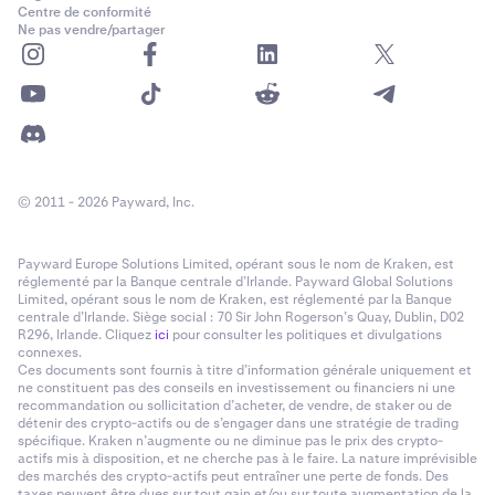
Centre de conformité
Ne pas vendre/partager
© 2011 - 2026 Payward, Inc.
Payward Europe Solutions Limited, opérant sous le nom de Kraken, est
réglementé par la Banque centrale d’Irlande. Payward Global Solutions
Limited, opérant sous le nom de Kraken, est réglementé par la Banque
centrale d’Irlande. Siège social : 70 Sir John Rogerson’s Quay, Dublin, D02
R296, Irlande. Cliquez
ici
pour consulter les politiques et divulgations
connexes.
Ces documents sont fournis à titre d’information générale uniquement et
ne constituent pas des conseils en investissement ou financiers ni une
recommandation ou sollicitation d’acheter, de vendre, de staker ou de
détenir des crypto-actifs ou de s’engager dans une stratégie de trading
spécifique. Kraken n’augmente ou ne diminue pas le prix des crypto-
actifs mis à disposition, et ne cherche pas à le faire. La nature imprévisible
des marchés des crypto-actifs peut entraîner une perte de fonds. Des
taxes peuvent être dues sur tout gain et/ou sur toute augmentation de la