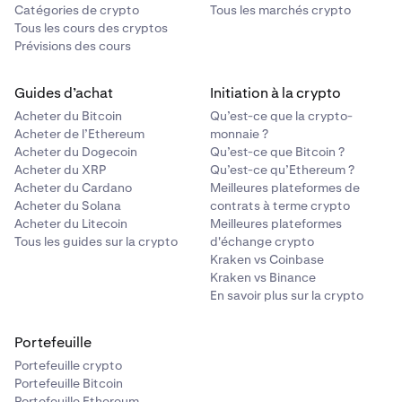
fournisseur de portefeuille.
Catégories de crypto
Tous les marchés crypto
Tous les cours des cryptos
Le processus de connexion peut varier selon le
Prévisions des cours
portefeuille que vous connectez. Ces instructions
portent sur l'ajout de MetaMask.
Guides d’achat
Initiation à la crypto
Acheter du Bitcoin
Qu’est-ce que la crypto-
Acheter de l’Ethereum
monnaie ?
Acheter du Dogecoin
Qu’est-ce que Bitcoin ?
Acheter du XRP
Qu’est-ce qu’Ethereum ?
Acheter du Cardano
Meilleures plateformes de
Acheter du Solana
contrats à terme crypto
Acheter du Litecoin
Meilleures plateformes
Tous les guides sur la crypto
d'échange crypto
Kraken vs Coinbase
Kraken vs Binance
En savoir plus sur la crypto
Portefeuille
Portefeuille crypto
Portefeuille Bitcoin
Portefeuille Ethereum