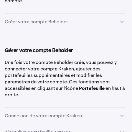
compte.
Créer votre compte Beholder
Rendez-vous d'abord sur
beholder.kraken.com
.
1
Cliquez sur le bouton
Connect
en haut à droite de la
2
Gérer votre compte Beholder
page Discover.
Une fois votre compte Beholder créé, vous pouvez y
connecter votre compte Kraken, ajouter des
portefeuilles supplémentaires et modifier les
paramètres de votre compte. Ces fonctions sont
Sélectionnez la méthode de votre choix pour créer
3
accessibles en cliquant sur l'icône
Portefeuille
en haut à
un compte Beholder. Les méthodes disponibles sont
droite.
: email, clé d'accès, un portefeuille existant
(MetaMask ou Phantom, par exemple) ou un compte
Google/Apple.
Connexion de votre compte Kraken
La connexion de votre compte Kraken est rapide et