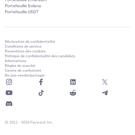
Portefeuille Solana
REMARQUE :
Portefeuille USDT
À partir de cette étape, ces instructions sont
spécifiques aux connexions MetaMask.
Votre
expérience peut varier selon le fournisseur de
portefeuille que vous connectez. Pour toute question,
contactez le
Support Kraken.
Déclaration de confidentialité
Conditions de service
Si vous y êtes invité, sélectionnez le réseau sur lequel
4
Paramètres des cookies
Politique de confidentialité des candidats
se trouve le compte du portefeuille. Dans ce cas,
Informations
Ethereum (y compris les chaînes EVM) et Solana sont
Règles du marché
disponibles ; nous sélectionnerons l'option
Centre de conformité
Ne pas vendre/partager
Ethereum.
© 2011 - 2026 Payward, Inc.