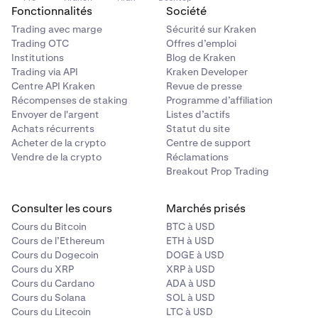
créer votre compte Beholder, vous perdrez l'accès aux
besoin de gérer ni de détenir des tokens de gaz
Fonctionnalités
Société
Vous serez redirigé vers la page de connexion
fonds qui s'y trouvent.
2
Vous pouvez maintenant
Connect a wallet
ou
Watch
2
séparément.
Trading avec marge
Sécurité sur Kraken
Kraken ; connectez-vous à votre compte Kraken.
a wallet
.
Trading OTC
Offres d’emploi
C’est tout ! Votre compte Beholder est prêt à être
Après avoir saisi vos identifiants, une confirmation
4
Institutions
Blog de Kraken
alimenté. Vos adresses de portefeuille ont été
Si vous souhaitez
surveiller
un portefeuille,
par email peut vous être demandée.
Trading via API
Kraken Developer
Sur la page Paramètres, vous pouvez modifier vos
2
générées et peuvent être consultées et copiées en
sélectionnez simplement cette option, puis saisissez
Centre API Kraken
Revue de presse
Une fois connecté à votre compte Kraken, vous
3
méthodes de connexion, les connexions à votre
cliquant sur l'icône
Profil
en haut à droite.
l'adresse/domaine et donnez un nom au portefeuille
Récompenses de staking
Programme d’affiliation
serez automatiquement redirigé vers Beholder et
compte, la clé d'accès et la 2FA, ainsi que consulter
(facultatif).
Envoyer de l'argent
Listes d’actifs
votre compte sera désormais connecté.
ou exporter votre clé privée.
Achats récurrents
Statut du site
Si vous souhaitez
connecter
un portefeuille, passez
Acheter de la crypto
Centre de support
à l'étape suivante.
Vendre de la crypto
Réclamations
Breakout Prop Trading
Consulter les cours
Marchés prisés
Cours du Bitcoin
BTC à USD
Cours de l’Ethereum
ETH à USD
Cours du Dogecoin
DOGE à USD
Cours du XRP
XRP à USD
Cours du Cardano
ADA à USD
Si vous choisissez de connecter un portefeuille,
3
Cours du Solana
SOL à USD
sélectionnez cette option, puis choisissez votre
Cours du Litecoin
LTC à USD