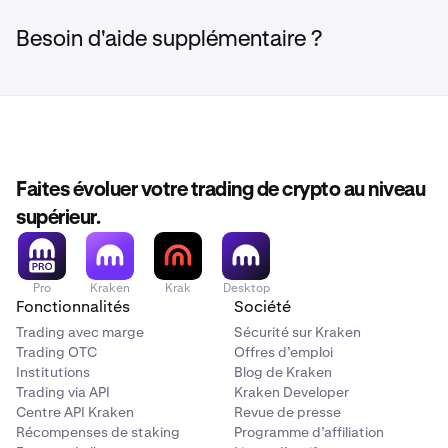
(jusqu'au 5 mai 2026) et vous serez automatiquement
Les récompenses sont distribuées à l'adresse de votre
période de promotion
Votre Dépôt Net Éligible = Dépôts Éligibles Totaux –
éligible.
Beholder wallet en USDT dans les 30 jours suivant la fin
Retraits Totaux
Maintenir votre dépôt dans le vault jusqu'au 5 mai
Besoin d'aide supplémentaire ?
de la période de détention (5 mai 2026). Limite d'une
2026
Par exemple, si vous déposez 1 000 $ et retirez 200 $,
récompense par personne.
votre Dépôt Net Éligible est de 800 $ et votre
récompense serait de 80 $ en USDT. Les retraits
effectués pendant la période de promotion ou de
détention réduiront votre récompense.
Faites évoluer votre trading de crypto au niveau
supérieur.
Pro
Kraken
Krak
Desktop
Fonctionnalités
Société
Trading avec marge
Sécurité sur Kraken
Trading OTC
Offres d’emploi
Institutions
Blog de Kraken
Trading via API
Kraken Developer
Centre API Kraken
Revue de presse
Récompenses de staking
Programme d’affiliation