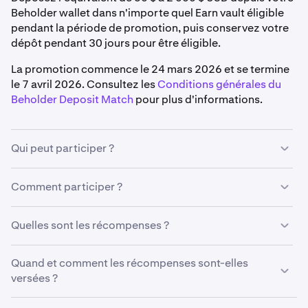
Beholder wallet dans n'importe quel Earn vault éligible
pendant la période de promotion, puis conservez votre
dépôt pendant 30 jours pour être éligible.
La promotion commence le 24 mars 2026 et se termine
le 7 avril 2026. Consultez les
Conditions générales du
Beholder Deposit Match
pour plus d'informations.
Qui peut participer ?
Pour être éligible à une récompense, vous devez :
Comment participer ?
Résider dans une région prise en charge (le Royaume-
Créez un compte Beholder wallet, connectez votre
Uni, le Canada et l'Australie sont exclus)
Quelles sont les récompenses ?
compte Kraken, puis déposez l'équivalent de 50 $ à 2
Avoir un Beholder wallet connecté à un compte
000 $ USD d'actifs numériques depuis votre Beholder
Vous recevrez une récompense égale à 10 % de la valeur
Kraken
Quand et comment les récompenses sont-elles
wallet dans n'importe quel Earn vault de Beholder
de votre Dépôt Net Éligible en USDT, jusqu'à un maximum
versées ?
pendant la période de promotion. Conservez votre
Effectuer un dépôt éligible d'au moins 50 $ USD
de 200 $.
dépôt dans le vault pendant la période de détention
équivalent dans un Earn vault éligible pendant la