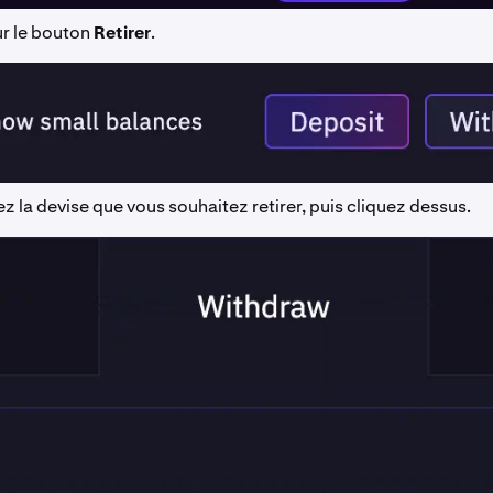
ur le bouton
Retirer
.
 la devise que vous souhaitez retirer, puis cliquez dessus.