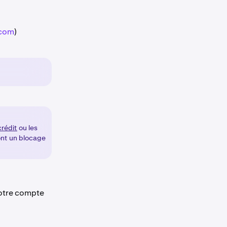
.com
)
crédit
ou les
ont un blocage
votre compte