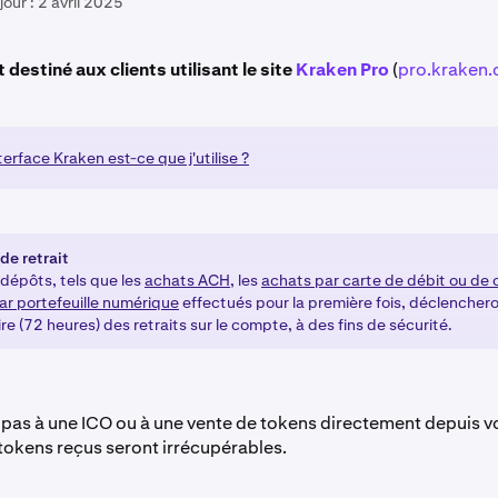
jour :
2 avril 2025
t destiné aux clients utilisant le site
Kraken Pro
(
pro.kraken
terface Kraken est-ce que j'utilise ?
de retrait
 dépôts, tels que les
achats ACH
, les
achats par carte de débit ou de 
ar portefeuille numérique
effectués pour la première fois, déclencher
e (72 heures) des retraits sur le compte, à des fins de sécurité.
 pas à une ICO ou à une vente de tokens directement depuis 
tokens reçus seront irrécupérables.