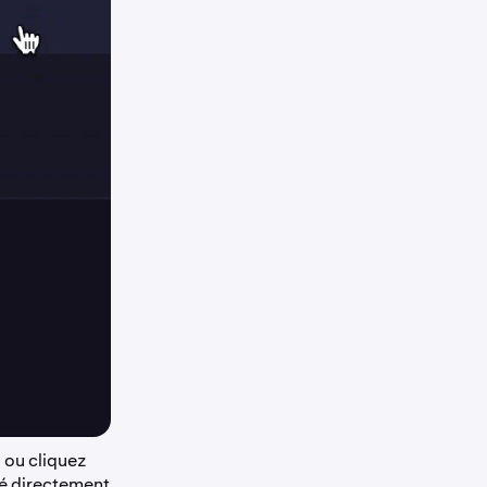
t
ou cliquez
ué directement