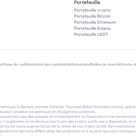
Portefeuille
Portefeuille crypto
Portefeuille Bitcoin
Portefeuille Ethereum
Portefeuille Solana
Portefeuille USDT
olitique de confidentialité des candidats
Informations
Règles du marché
Centre d
enté par la Banque centrale d’Irlande. Payward Global Solutions Limited, opéran
ci
pour consulter les politiques et divulgations connexes.
onstituent pas des conseils en investissement ou financiers ni une recommandat
n n’augmente ou ne diminue pas le prix des crypto-actifs mis à disposition, et n
 et/ou sur toute augmentation de la valeur de vos crypto-actifs. Des restriction
roduits et services diffère selon les juridictions et il se peut que vous ne soy