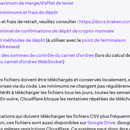
aximum de marge/d’effet de levier
minimums et frais de dépôt
t frais de retrait, veuillez consulter :
https://docs.kraken.co
nimal de confirmations de dépôt de crypto-monnaie
t méthodes de dépôt
(à utiliser avec le
point de terminaison
ddresses
)
s des sommes de contrôle du carnet d’ordres
(lors du calcul d
du carnet d’ordres WebSocket
)
 fichiers doivent être téléchargés et conservés localement, e
prises via du code. Les minimums ne changent pas régulièrement
érêt à télécharger les fichiers tous les jours, toutes les sem
. En outre, Cloudflare bloque les tentatives répétées de télé
ications qui doivent télécharger les fichiers CSV plus fréque
, ces fichiers sont aussi disponibles sur
Google Drive
. Googl
x mêmes restrictions Cloudflare. Ce système peut donc être u