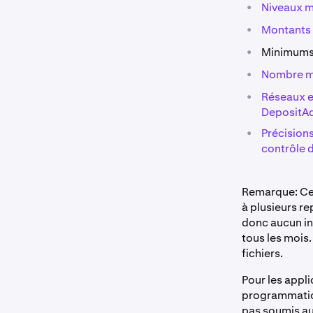
•
Niveaux m
•
Montants 
•
Minimums e
•
Nombre mi
•
Réseaux e
DepositA
•
Précision
contrôle 
Remarque: Ces
à plusieurs re
donc aucun int
tous les mois
fichiers.
Pour les appl
programmation
pas soumis au