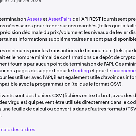
jour :
21 janvier 2026
 terminaison
Assets
et
AssetPairs
de l’API REST fournissent pr
ns nécessaires pour trader sur nos marchés (telles que la tail
 précision décimale du prix/volume et les niveaux de levier di
rtaines informations supplémentaires ne sont pas disponibles 
les minimums pour les transactions de financement (tels que
ait et le nombre minimal de confirmations de dépôt de crypt
ment fournis par aucun point de terminaison de l'API. Ces mi
sur nos pages de support pour le
trading
et pour le
financeme
r les utiliser avec l’API, il est également utile d’avoir ces in
patible avec la programmation (tel que le format CSV).
uivants sont des fichiers CSV (fichiers en texte brut, avec des
es virgules) qui peuvent être utilisés directement dans le code
 une feuille de calcul ou convertis dans d'autres formats (TSV
:
imale des ordres