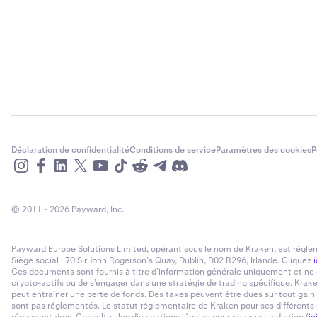
Déclaration de confidentialité
Conditions de service
Paramètres des cookies
P
© 2011 - 2026 Payward, Inc.
Payward Europe Solutions Limited, opérant sous le nom de Kraken, est réglem
Siège social : 70 Sir John Rogerson’s Quay, Dublin, D02 R296, Irlande. Cliquez
i
Ces documents sont fournis à titre d’information générale uniquement et ne c
crypto-actifs ou de s’engager dans une stratégie de trading spécifique. Krake
peut entraîner une perte de fonds. Des taxes peuvent être dues sur tout gain
sont pas réglementés. Le statut réglementaire de Kraken pour ses différents p