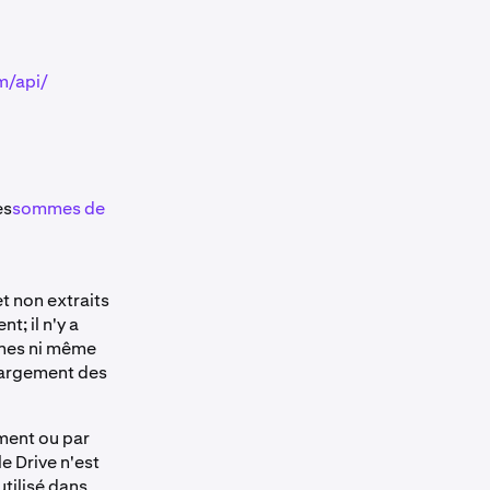
m/api/
es
sommes de
t non extraits
; il n'y a
aines ni même
chargement des
mment ou par
e Drive n'est
tilisé dans