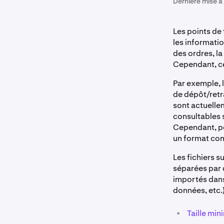
Dernière mise à 
Les points de
les informatio
des ordres, la
Cependant, ce
Par exemple, 
de dépôt/retr
sont actuelle
consultables 
Cependant, pou
un format com
Les fichiers s
séparées par d
importés dans
données, etc.)
•
Taille min