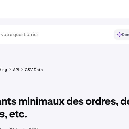
Dem
ding
API
CSV Data
nts minimaux des ordres, d
s, etc.