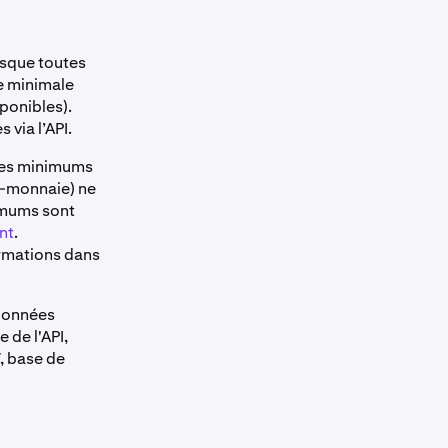
esque toutes
le minimale
sponibles).
via l’API.
 les minimums
o-monnaie) ne
nimums sont
nt
.
formations dans
 données
 de l'API,
, base de