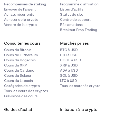
Récompenses de staking
Programme d’affiliation
Envoyer de l'argent
Listes d’actifs
Dimensions de l'image
Achats récurrents
Statut du site
Acheter de la crypto
Centre de support
350 x 350px
Vendre de la crypto
Réclamations
Breakout Prop Trading
6144 x 6144px
Consulter les cours
Marchés prisés
Cours du Bitcoin
BTC à USD
Cours de l’Ethereum
ETH à USD
Types de fichiers
Cours du Dogecoin
DOGE à USD
.jpeg
Cours du XRP
XRP à USD
Cours du Cardano
ADA à USD
.jpg
Cours du Solana
SOL à USD
.png
Cours du Litecoin
LTC à USD
.pdf
Catégories de crypto
Tous les marchés crypto
Tous les cours des cryptos
.csv
Prévisions des cours
.docx
.heic
Guides d’achat
Initiation à la crypto
.xls