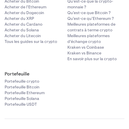
Acheter du Bitcoin
Qu’est-ce que la crypto-
Acheter de l’Ethereum
monnaie ?
Acheter du Dogecoin
Qu’est-ce que Bitcoin ?
•
Si un ou plusieurs de ces paramètres ne sont pas
Acheter du XRP
Qu’est-ce qu’Ethereum ?
Acheter du Cardano
Meilleures plateformes de
respectés, votre téléchargement échouera.
Acheter du Solana
contrats à terme crypto
•
Si votre fichier respecte ces directives mais que vous
Acheter du Litecoin
Meilleures plateformes
recevez toujours l'erreur, veuillez prendre une
Tous les guides sur la crypto
d'échange crypto
capture d'écran de votre image et essayer de la
Kraken vs Coinbase
télécharger à la place.
Kraken vs Binance
En savoir plus sur la crypto
•
Si cela ne fonctionne toujours pas, veuillez
contacter
le support
et mentionner "Invalid Parameters" dans
Portefeuille
votre message.
Portefeuille crypto
Portefeuille Bitcoin
Portefeuille Ethereum
Portefeuille Solana
Portefeuille USDT