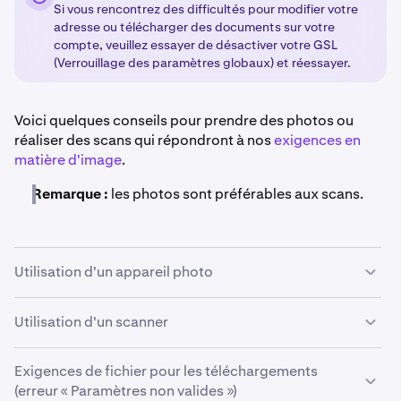
Si vous rencontrez des difficultés pour modifier votre
adresse ou télécharger des documents sur votre
compte, veuillez essayer de désactiver votre GSL
(Verrouillage des paramètres globaux) et réessayer.
Voici quelques conseils pour prendre des photos ou
réaliser des scans qui répondront à nos
exigences en
matière d'image
.
Remarque :
les photos sont préférables aux scans.
Utilisation d'un appareil photo
Si vous utilisez un
appareil photo
pour prendre une
Utilisation d'un scanner
photo
:
Si vous utilisez un
scanner
pour créer un
scan
:
Exigences de fichier pour les téléchargements
Placez la pièce d'identité sur une surface sombre.
1
(erreur « Paramètres non valides »)