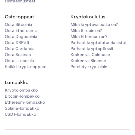
Hintaennusteet
Osto-oppaat
Kryptokoulutus
Osta Bitcoinia
Mikä kryptovaluutta on?
Osta Ethereumia
Mikä Bitcoin on?
Osta Dogecoinia
Mikä Ethereum on?
Osta XRP:tä
Parhaat kryptofutuurialustat
Osta Cardanoa
Parhaat kryptopörssit
Osta Solanaa
Kraken vs. Coinbase
Osta Litecoinia
Kraken vs Binance
Kaikki krypto-oppaat
Perehdy kryptoihin
Lompakko
Kryptolompakko
Bitcoin-lompakko
Ethereum-lompakko
Solana-lompakko
USDT-lompakko