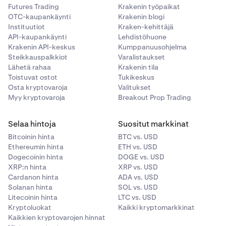
Futures Trading
Krakenin työpaikat
OTC-kaupankäynti
Krakenin blogi
Instituutiot
Kraken-kehittäjä
API-kaupankäynti
Lehdistöhuone
Krakenin API-keskus
Kumppanuusohjelma
Steikkauspalkkiot
Varalistaukset
Lähetä rahaa
Krakenin tila
Toistuvat ostot
Tukikeskus
Osta kryptovaroja
Valitukset
Myy kryptovaroja
Breakout Prop Trading
Selaa hintoja
Suositut markkinat
Bitcoinin hinta
BTC vs. USD
Ethereumin hinta
ETH vs. USD
Dogecoinin hinta
DOGE vs. USD
XRP:n hinta
XRP vs. USD
Cardanon hinta
ADA vs. USD
Solanan hinta
SOL vs. USD
Litecoinin hinta
LTC vs. USD
Kryptoluokat
Kaikki kryptomarkkinat
Kaikkien kryptovarojen hinnat