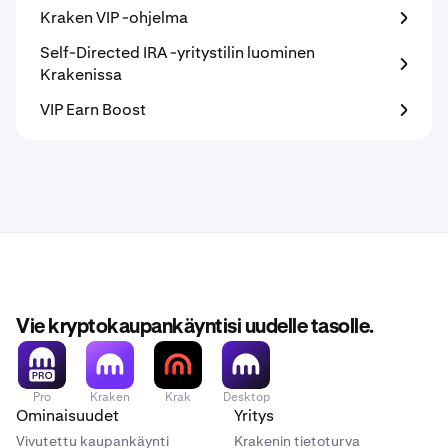
Kraken VIP -ohjelma
Self-Directed IRA -yritystilin luominen
Krakenissa
VIP Earn Boost
Vie kryptokaupankäyntisi uudelle tasolle.
Pro
Kraken
Krak
Desktop
Ominaisuudet
Yritys
Vivutettu kaupankäynti
Krakenin tietoturva