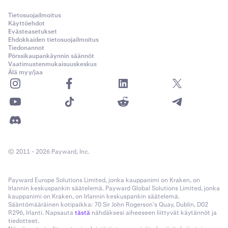
Tietosuojailmoitus
Käyttöehdot
Evästeasetukset
Ehdokkaiden tietosuojailmoitus
Tiedonannot
Pörssikaupankäynnin säännöt
Vaatimustenmukaisuuskeskus
Älä myy/jaa
© 2011 - 2026 Payward, Inc.
Payward Europe Solutions Limited, jonka kauppanimi on Kraken, on
Irlannin keskuspankin säätelemä. Payward Global Solutions Limited, jonka
kauppanimi on Kraken, on Irlannin keskuspankin säätelemä.
Sääntömääräinen kotipaikka: 70 Sir John Rogerson’s Quay, Dublin, D02
R296, Irlanti. Napsauta
tästä
nähdäksesi aiheeseen liittyvät käytännöt ja
tiedotteet.