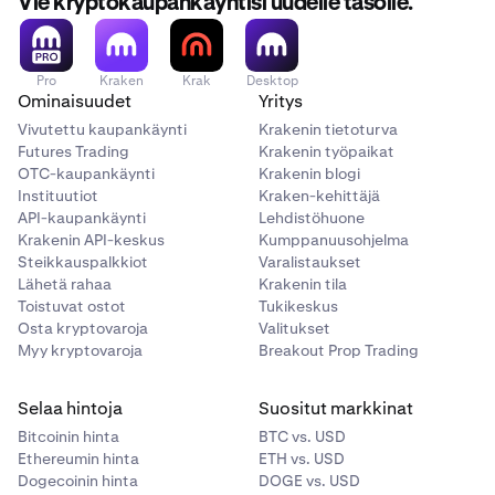
Vie kryptokaupankäyntisi uudelle tasolle.
Pro
Kraken
Krak
Desktop
Ominaisuudet
Yritys
Vivutettu kaupankäynti
Krakenin tietoturva
Futures Trading
Krakenin työpaikat
OTC-kaupankäynti
Krakenin blogi
Instituutiot
Kraken-kehittäjä
API-kaupankäynti
Lehdistöhuone
Krakenin API-keskus
Kumppanuusohjelma
Steikkauspalkkiot
Varalistaukset
Lähetä rahaa
Krakenin tila
Toistuvat ostot
Tukikeskus
Osta kryptovaroja
Valitukset
Myy kryptovaroja
Breakout Prop Trading
Selaa hintoja
Suositut markkinat
Bitcoinin hinta
BTC vs. USD
Ethereumin hinta
ETH vs. USD
Dogecoinin hinta
DOGE vs. USD