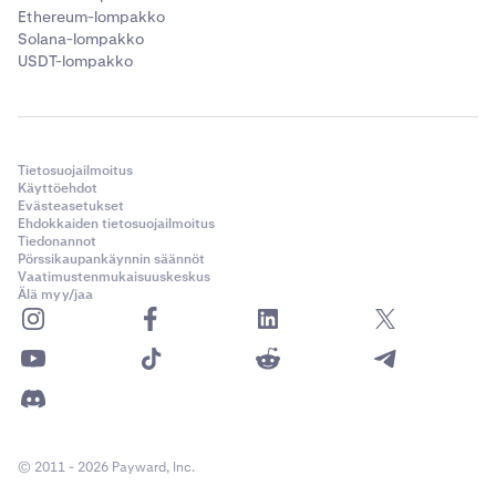
Ethereum-lompakko
Solana-lompakko
USDT-lompakko
Tietosuojailmoitus
Käyttöehdot
Evästeasetukset
Ehdokkaiden tietosuojailmoitus
Tiedonannot
Pörssikaupankäynnin säännöt
Vaatimustenmukaisuuskeskus
Älä myy/jaa
© 2011 - 2026 Payward, Inc.