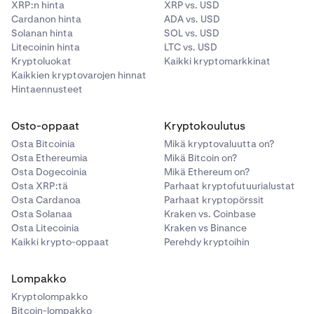
XRP:n hinta
XRP vs. USD
Cardanon hinta
ADA vs. USD
Solanan hinta
SOL vs. USD
Litecoinin hinta
LTC vs. USD
Kryptoluokat
Kaikki kryptomarkkinat
Kaikkien kryptovarojen hinnat
Hintaennusteet
Osto-oppaat
Kryptokoulutus
Osta Bitcoinia
Mikä kryptovaluutta on?
Osta Ethereumia
Mikä Bitcoin on?
Osta Dogecoinia
Mikä Ethereum on?
Osta XRP:tä
Parhaat kryptofutuurialustat
Osta Cardanoa
Parhaat kryptopörssit
Osta Solanaa
Kraken vs. Coinbase
Osta Litecoinia
Kraken vs Binance
Kaikki krypto-oppaat
Perehdy kryptoihin
Lompakko
Kryptolompakko
Bitcoin-lompakko