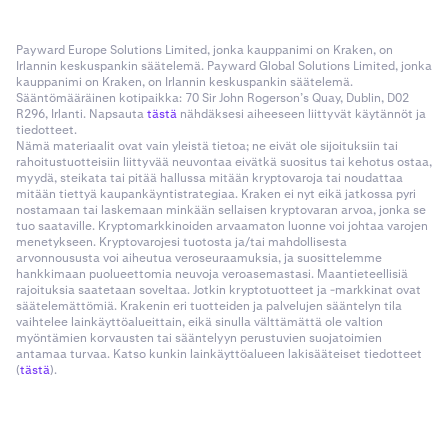
Payward Europe Solutions Limited, jonka kauppanimi on Kraken, on
Irlannin keskuspankin säätelemä. Payward Global Solutions Limited, jonka
kauppanimi on Kraken, on Irlannin keskuspankin säätelemä.
Sääntömääräinen kotipaikka: 70 Sir John Rogerson’s Quay, Dublin, D02
R296, Irlanti. Napsauta
tästä
nähdäksesi aiheeseen liittyvät käytännöt ja
tiedotteet.
Nämä materiaalit ovat vain yleistä tietoa; ne eivät ole sijoituksiin tai
rahoitustuotteisiin liittyvää neuvontaa eivätkä suositus tai kehotus ostaa,
myydä, steikata tai pitää hallussa mitään kryptovaroja tai noudattaa
mitään tiettyä kaupankäyntistrategiaa. Kraken ei nyt eikä jatkossa pyri
nostamaan tai laskemaan minkään sellaisen kryptovaran arvoa, jonka se
tuo saataville. Kryptomarkkinoiden arvaamaton luonne voi johtaa varojen
menetykseen. Kryptovarojesi tuotosta ja/tai mahdollisesta
arvonnoususta voi aiheutua veroseuraamuksia, ja suosittelemme
hankkimaan puolueettomia neuvoja veroasemastasi. Maantieteellisiä
rajoituksia saatetaan soveltaa. Jotkin kryptotuotteet ja -markkinat ovat
säätelemättömiä. Krakenin eri tuotteiden ja palvelujen sääntelyn tila
vaihtelee lainkäyttöalueittain, eikä sinulla välttämättä ole valtion
myöntämien korvausten tai sääntelyyn perustuvien suojatoimien
antamaa turvaa. Katso kunkin lainkäyttöalueen lakisääteiset tiedotteet
(
tästä
).