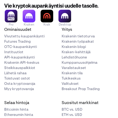
Vie kryptokaupankäyntisi uudelle tasolle.
Pro
Kraken
Krak
Desktop
Ominaisuudet
Yritys
Vivutettu kaupankäynti
Krakenin tietoturva
Futures Trading
Krakenin työpaikat
OTC-kaupankäynti
Krakenin blogi
Instituutiot
Kraken-kehittäjä
API-kaupankäynti
Lehdistöhuone
Krakenin API-keskus
Kumppanuusohjelma
Steikkauspalkkiot
Varalistaukset
Lähetä rahaa
Krakenin tila
Toistuvat ostot
Tukikeskus
Osta kryptovaroja
Valitukset
Myy kryptovaroja
Breakout Prop Trading
Selaa hintoja
Suositut markkinat
Bitcoinin hinta
BTC vs. USD
Ethereumin hinta
ETH vs. USD