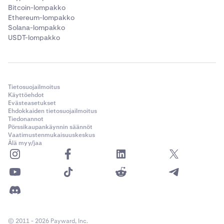
Bitcoin-lompakko
Ethereum-lompakko
Solana-lompakko
USDT-lompakko
Tietosuojailmoitus
Käyttöehdot
Evästeasetukset
Ehdokkaiden tietosuojailmoitus
Tiedonannot
Pörssikaupankäynnin säännöt
Vaatimustenmukaisuuskeskus
Älä myy/jaa
© 2011 - 2026 Payward, Inc.