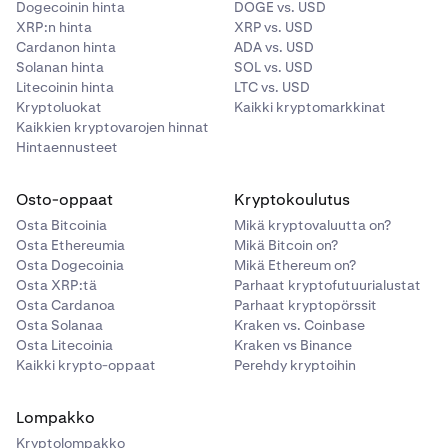
Dogecoinin hinta
DOGE vs. USD
XRP:n hinta
XRP vs. USD
Cardanon hinta
ADA vs. USD
Solanan hinta
SOL vs. USD
Litecoinin hinta
LTC vs. USD
Kryptoluokat
Kaikki kryptomarkkinat
Kaikkien kryptovarojen hinnat
Hintaennusteet
Osto-oppaat
Kryptokoulutus
Osta Bitcoinia
Mikä kryptovaluutta on?
Osta Ethereumia
Mikä Bitcoin on?
Osta Dogecoinia
Mikä Ethereum on?
Osta XRP:tä
Parhaat kryptofutuurialustat
Osta Cardanoa
Parhaat kryptopörssit
Osta Solanaa
Kraken vs. Coinbase
Osta Litecoinia
Kraken vs Binance
Kaikki krypto-oppaat
Perehdy kryptoihin
Lompakko
Kryptolompakko