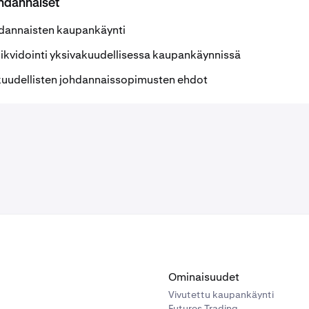
ohdannaiset
hdannaisten kaupankäynti
a likvidointi yksivakuudellisessa kaupankäynnissä
kuudellisten johdannaissopimusten ehdot
Ominaisuudet
Vivutettu kaupankäynti
Futures Trading