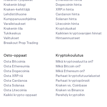
Krakenin blogi
Dogecoinin hinta
Kraken-kehittäjä
XRP:n hinta
Lehdistöhuone
Cardanon hinta
Kumppanuusohjelma
Solanan hinta
Varalistaukset
Litecoinin hinta
Krakenin tila
Kryptoluokat
Tukikeskus
Kaikkien kryptovarojen hinnat
Valitukset
Hintaennusteet
Breakout Prop Trading
Osto-oppaat
Kryptokoulutus
Osta Bitcoinia
Mikä kryptovaluutta on?
Osta Ethereumia
Mikä Bitcoin on?
Osta Dogecoinia
Mikä Ethereum on?
Osta XRP:tä
Parhaat kryptofutuurialustat
Osta Cardanoa
Parhaat kryptopörssit
Osta Solanaa
Kraken vs. Coinbase
Osta Litecoinia
Kraken vs Binance
Kaikki krypto-oppaat
Perehdy kryptoihin