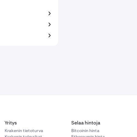
Yritys
Selaa hintoja
Krakenin tietoturva
Bitcoinin hinta
Krakenin työpaikat
Ethereumin hinta