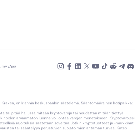
ä myy/jaa
n Kraken, on Irlannin keskuspankin säätelemä. Sääntömääräinen kotipaikka:
kata tai pitää hallussa mitään kryptovaroja tai noudattaa mitään tiettyä
rkkinoiden arvaamaton luonne voi johtaa varojen menetykseen. Kryptovarojesi
llisiä rajoituksia saatetaan soveltaa. Jotkin kryptotuotteet ja -markkinat
korvausten tai sääntelyyn perustuvien suojatoimien antamaa turvaa. Katso