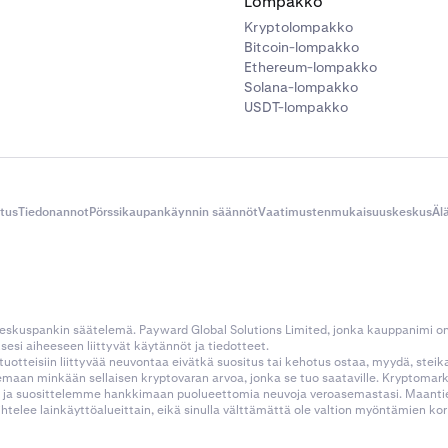
Lompakko
Kryptolompakko
Bitcoin-lompakko
Ethereum-lompakko
Solana-lompakko
USDT-lompakko
itus
Tiedonannot
Pörssikaupankäynnin säännöt
Vaatimustenmukaisuuskeskus
Äl
 keskuspankin säätelemä. Payward Global Solutions Limited, jonka kauppanimi o
esi aiheeseen liittyvät käytännöt ja tiedotteet.
tustuotteisiin liittyvää neuvontaa eivätkä suositus tai kehotus ostaa, myydä, stei
kemaan minkään sellaisen kryptovaran arvoa, jonka se tuo saataville. Kryptoma
 ja suosittelemme hankkimaan puolueettomia neuvoja veroasemastasi. Maantietee
aihtelee lainkäyttöalueittain, eikä sinulla välttämättä ole valtion myöntämien 