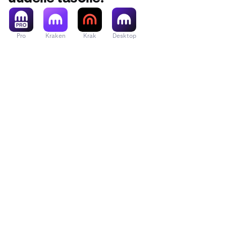
Pro
Kraken
Krak
Desktop