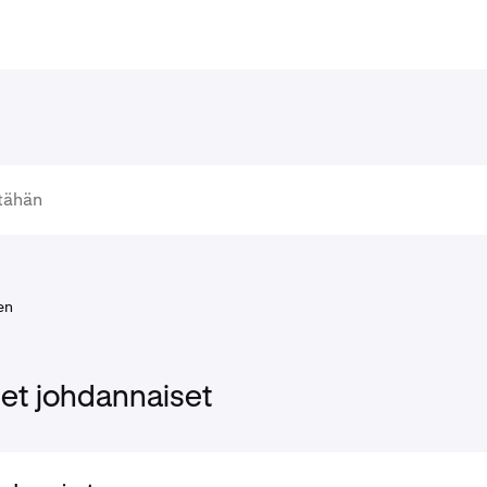
en
set johdannaiset