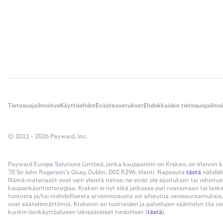
Tietosuojailmoitus
Käyttöehdot
Evästeasetukset
Ehdokkaiden tietosuojailmo
© 2011 - 2026 Payward, Inc.
Payward Europe Solutions Limited, jonka kauppanimi on Kraken, on Irlannin
70 Sir John Rogerson’s Quay, Dublin, D02 R296, Irlanti. Napsauta
tästä
nähdäks
Nämä materiaalit ovat vain yleistä tietoa; ne eivät ole sijoituksiin tai rahoi
kaupankäyntistrategiaa. Kraken ei nyt eikä jatkossa pyri nostamaan tai las
tuotosta ja/tai mahdollisesta arvonnoususta voi aiheutua veroseuraamuksia,
ovat säätelemättömiä. Krakenin eri tuotteiden ja palvelujen sääntelyn tila v
kunkin lainkäyttöalueen lakisääteiset tiedotteet (
tästä
).