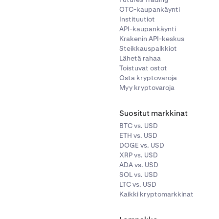
OTC-kaupankäynti
Instituutiot
API-kaupankäynti
Krakenin API-keskus
Steikkauspalkkiot
Lähetä rahaa
Toistuvat ostot
Osta kryptovaroja
Myy kryptovaroja
Suositut markkinat
BTC vs. USD
ETH vs. USD
DOGE vs. USD
XRP vs. USD
ADA vs. USD
SOL vs. USD
LTC vs. USD
Kaikki kryptomarkkinat