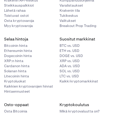
Krakenin API-keskus
Kumppanuusohjelma
Steikkauspalkkiot
Varalistaukset
Lähetä rahaa
Krakenin tila
Toistuvat ostot
Tukikeskus
Osta kryptovaroja
Valitukset
Myy kryptovaroja
Breakout Prop Trading
Selaa hintoja
Suositut markkinat
Bitcoinin hinta
BTC vs. USD
Ethereumin hinta
ETH vs. USD
Dogecoinin hinta
DOGE vs. USD
XRP:n hinta
XRP vs. USD
Cardanon hinta
ADA vs. USD
Solanan hinta
SOL vs. USD
Litecoinin hinta
LTC vs. USD
Kryptoluokat
Kaikki kryptomarkkinat
Kaikkien kryptovarojen hinnat
Hintaennusteet
Osto-oppaat
Kryptokoulutus
Osta Bitcoinia
Mikä kryptovaluutta on?