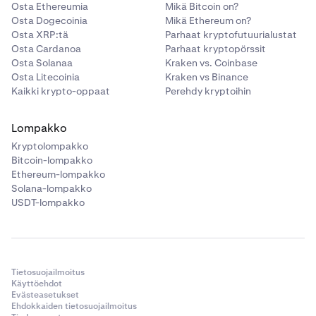
Osta Ethereumia
Mikä Bitcoin on?
Osta Dogecoinia
Mikä Ethereum on?
Osta XRP:tä
Parhaat kryptofutuurialustat
Osta Cardanoa
Parhaat kryptopörssit
Osta Solanaa
Kraken vs. Coinbase
Osta Litecoinia
Kraken vs Binance
Kaikki krypto-oppaat
Perehdy kryptoihin
Lompakko
Kryptolompakko
Bitcoin-lompakko
Ethereum-lompakko
Solana-lompakko
USDT-lompakko
Tietosuojailmoitus
Käyttöehdot
Evästeasetukset
Ehdokkaiden tietosuojailmoitus