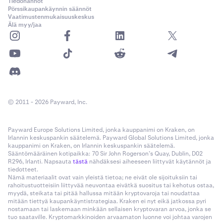
Tiedonannot
Pörssikaupankäynnin säännöt
Vaatimustenmukaisuuskeskus
Älä myy/jaa
© 2011 - 2026 Payward, Inc.
Payward Europe Solutions Limited, jonka kauppanimi on Kraken, on
Irlannin keskuspankin säätelemä. Payward Global Solutions Limited, jonka
kauppanimi on Kraken, on Irlannin keskuspankin säätelemä.
Sääntömääräinen kotipaikka: 70 Sir John Rogerson’s Quay, Dublin, D02
R296, Irlanti. Napsauta
tästä
nähdäksesi aiheeseen liittyvät käytännöt ja
tiedotteet.
Nämä materiaalit ovat vain yleistä tietoa; ne eivät ole sijoituksiin tai
rahoitustuotteisiin liittyvää neuvontaa eivätkä suositus tai kehotus ostaa,
myydä, steikata tai pitää hallussa mitään kryptovaroja tai noudattaa
mitään tiettyä kaupankäyntistrategiaa. Kraken ei nyt eikä jatkossa pyri
nostamaan tai laskemaan minkään sellaisen kryptovaran arvoa, jonka se
tuo saataville. Kryptomarkkinoiden arvaamaton luonne voi johtaa varojen