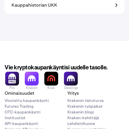
Kauppahistorian UKK
Vie kryptokaupankäyntisi uudelle tasolle.
Pro
Kraken
Krak
Desktop
Ominaisuudet
Yritys
Vivutettu kaupankäynti
Krakenin tietoturva
Futures Trading
Krakenin työpaikat
OTC-kaupankäynti
Krakenin blogi
Instituutiot
Kraken-kehittäjä
API-kaupankäynti
Lehdistöhuone