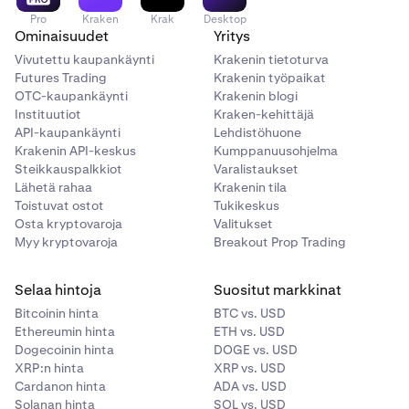
Pro
Kraken
Krak
Desktop
Ominaisuudet
Yritys
Vivutettu kaupankäynti
Krakenin tietoturva
Futures Trading
Krakenin työpaikat
OTC-kaupankäynti
Krakenin blogi
Instituutiot
Kraken-kehittäjä
API-kaupankäynti
Lehdistöhuone
Krakenin API-keskus
Kumppanuusohjelma
Steikkauspalkkiot
Varalistaukset
Lähetä rahaa
Krakenin tila
Toistuvat ostot
Tukikeskus
Osta kryptovaroja
Valitukset
Myy kryptovaroja
Breakout Prop Trading
Selaa hintoja
Suositut markkinat
Bitcoinin hinta
BTC vs. USD
Ethereumin hinta
ETH vs. USD
Dogecoinin hinta
DOGE vs. USD
XRP:n hinta
XRP vs. USD
Cardanon hinta
ADA vs. USD
Solanan hinta
SOL vs. USD