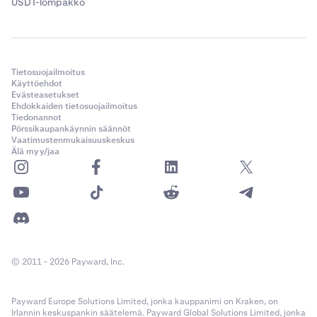
USDT-lompakko
Tietosuojailmoitus
Käyttöehdot
Evästeasetukset
Ehdokkaiden tietosuojailmoitus
Tiedonannot
Pörssikaupankäynnin säännöt
Vaatimustenmukaisuuskeskus
Älä myy/jaa
© 2011 - 2026 Payward, Inc.
Payward Europe Solutions Limited, jonka kauppanimi on Kraken, on
Irlannin keskuspankin säätelemä. Payward Global Solutions Limited, jonka