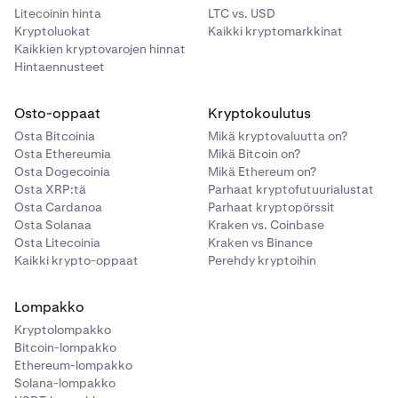
Litecoinin hinta
LTC vs. USD
Kryptoluokat
Kaikki kryptomarkkinat
Kaikkien kryptovarojen hinnat
Hintaennusteet
Osto-oppaat
Kryptokoulutus
Osta Bitcoinia
Mikä kryptovaluutta on?
Osta Ethereumia
Mikä Bitcoin on?
Osta Dogecoinia
Mikä Ethereum on?
Osta XRP:tä
Parhaat kryptofutuurialustat
Osta Cardanoa
Parhaat kryptopörssit
Osta Solanaa
Kraken vs. Coinbase
Osta Litecoinia
Kraken vs Binance
Kaikki krypto-oppaat
Perehdy kryptoihin
Lompakko
Kryptolompakko
Bitcoin-lompakko
Ethereum-lompakko
Solana-lompakko