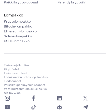
Kaikki krypto-oppaat
Perehdy kryptoihin
Lompakko
Kryptolompakko
Bitcoin-lompakko
Ethereum-lompakko
Solana-lompakko
USDT-lompakko
Tietosuojailmoitus
Käyttöehdot
Evästeasetukset
Ehdokkaiden tietosuojailmoitus
Tiedonannot
Pörssikaupankäynnin säännöt
Vaatimustenmukaisuuskeskus
Älä myy/jaa