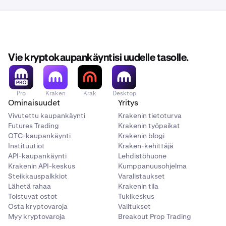
Vie kryptokaupankäyntisi uudelle tasolle.
Pro
Kraken
Krak
Desktop
Ominaisuudet
Yritys
Vivutettu kaupankäynti
Krakenin tietoturva
Futures Trading
Krakenin työpaikat
OTC-kaupankäynti
Krakenin blogi
Instituutiot
Kraken-kehittäjä
API-kaupankäynti
Lehdistöhuone
Krakenin API-keskus
Kumppanuusohjelma
Steikkauspalkkiot
Varalistaukset
Lähetä rahaa
Krakenin tila
Toistuvat ostot
Tukikeskus
Osta kryptovaroja
Valitukset
Myy kryptovaroja
Breakout Prop Trading