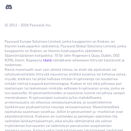
© 2011 - 2026 Payward, Inc.
Payward Europe Solutions Limited, jonka kauppanimi on Kraken, on
Irlannin keskuspankin säätelemä. Payward Global Solutions Limited, jonka
kauppanimi on Kraken, on Irlannin keskuspankin säätelemä.
Sääntömääräinen kotipaikka: 70 Sir John Rogerson’s Quay, Dublin, D02
R296, Irlanti. Napsauta
tästä
nähdäksesi aiheeseen liittyvät käytännöt ja
tiedotteet.
Nämä materiaalit ovat vain yleistä tietoa; ne eivät ole sijoituksiin tai
rahoitustuotteisiin liittyvää neuvontaa eivätkä suositus tai kehotus ostaa,
myydä, steikata tai pitää hallussa mitään kryptovaroja tai noudattaa
mitään tiettyä kaupankäyntistrategiaa. Kraken ei nyt eikä jatkossa pyri
nostamaan tai laskemaan minkään sellaisen kryptovaran arvoa, jonka se
tuo saataville. Kryptomarkkinoiden arvaamaton luonne voi johtaa varojen
menetykseen. Kryptovarojesi tuotosta ja/tai mahdollisesta
arvonnoususta voi aiheutua veroseuraamuksia, ja suosittelemme
hankkimaan puolueettomia neuvoja veroasemastasi. Maantieteellisiä
rajoituksia saatetaan soveltaa. Jotkin kryptotuotteet ja -markkinat ovat
säätelemättömiä. Krakenin eri tuotteiden ja palvelujen sääntelyn tila
vaihtelee lainkäyttöalueittain, eikä sinulla välttämättä ole valtion
myöntämien korvausten tai sääntelyyn perustuvien suojatoimien
antamaa turvaa. Katso kunkin lainkäyttöalueen lakisääteiset tiedotteet