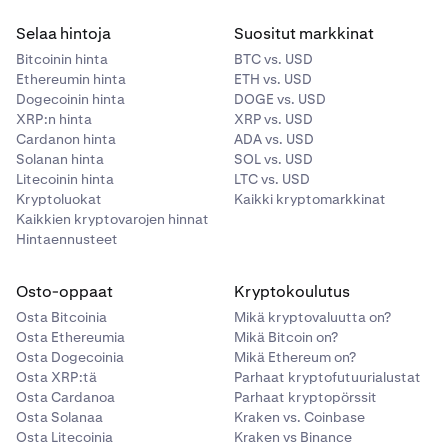
Selaa hintoja
Suositut markkinat
Bitcoinin hinta
BTC vs. USD
Ethereumin hinta
ETH vs. USD
Dogecoinin hinta
DOGE vs. USD
XRP:n hinta
XRP vs. USD
Cardanon hinta
ADA vs. USD
Solanan hinta
SOL vs. USD
Litecoinin hinta
LTC vs. USD
Kryptoluokat
Kaikki kryptomarkkinat
Kaikkien kryptovarojen hinnat
Hintaennusteet
Osto-oppaat
Kryptokoulutus
Osta Bitcoinia
Mikä kryptovaluutta on?
Osta Ethereumia
Mikä Bitcoin on?
Osta Dogecoinia
Mikä Ethereum on?
Osta XRP:tä
Parhaat kryptofutuurialustat
Osta Cardanoa
Parhaat kryptopörssit
Osta Solanaa
Kraken vs. Coinbase
Osta Litecoinia
Kraken vs Binance