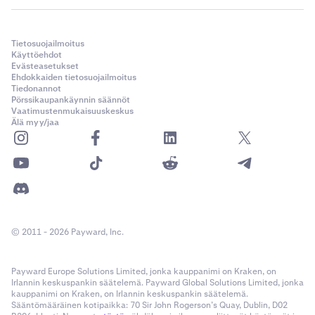
Tietosuojailmoitus
Käyttöehdot
Evästeasetukset
Ehdokkaiden tietosuojailmoitus
Tiedonannot
Pörssikaupankäynnin säännöt
Vaatimustenmukaisuuskeskus
Älä myy/jaa
© 2011 - 2026 Payward, Inc.
Payward Europe Solutions Limited, jonka kauppanimi on Kraken, on
Irlannin keskuspankin säätelemä. Payward Global Solutions Limited, jonka
kauppanimi on Kraken, on Irlannin keskuspankin säätelemä.
Sääntömääräinen kotipaikka: 70 Sir John Rogerson’s Quay, Dublin, D02