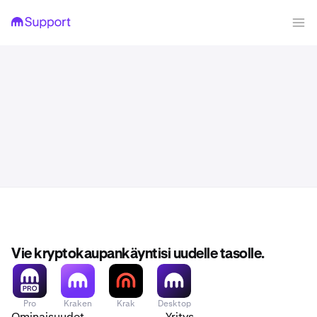
Vie kryptokaupankäyntisi uudelle tasolle.
Pro
Kraken
Krak
Desktop
Ominaisuudet
Yritys