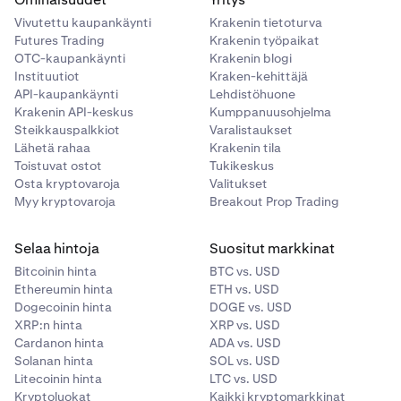
Vivutettu kaupankäynti
Krakenin tietoturva
Futures Trading
Krakenin työpaikat
OTC-kaupankäynti
Krakenin blogi
Instituutiot
Kraken-kehittäjä
API-kaupankäynti
Lehdistöhuone
Krakenin API-keskus
Kumppanuusohjelma
Steikkauspalkkiot
Varalistaukset
Lähetä rahaa
Krakenin tila
Toistuvat ostot
Tukikeskus
Osta kryptovaroja
Valitukset
Myy kryptovaroja
Breakout Prop Trading
Selaa hintoja
Suositut markkinat
Bitcoinin hinta
BTC vs. USD
Ethereumin hinta
ETH vs. USD
Dogecoinin hinta
DOGE vs. USD
XRP:n hinta
XRP vs. USD
Cardanon hinta
ADA vs. USD
Solanan hinta
SOL vs. USD
Litecoinin hinta
LTC vs. USD
Kryptoluokat
Kaikki kryptomarkkinat