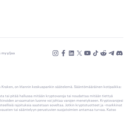
ä myy/jaa
n Kraken, on Irlannin keskuspankin säätelemä. Sääntömääräinen kotipaikka:
kata tai pitää hallussa mitään kryptovaroja tai noudattaa mitään tiettyä
rkkinoiden arvaamaton luonne voi johtaa varojen menetykseen. Kryptovarojesi
llisiä rajoituksia saatetaan soveltaa. Jotkin kryptotuotteet ja -markkinat
korvausten tai sääntelyyn perustuvien suojatoimien antamaa turvaa. Katso