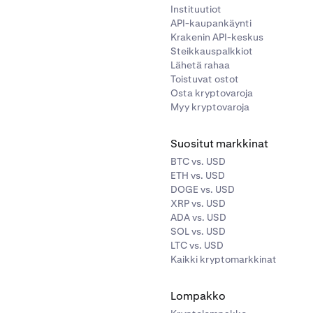
Instituutiot
API-kaupankäynti
Krakenin API-keskus
Steikkauspalkkiot
Lähetä rahaa
Toistuvat ostot
Osta kryptovaroja
Myy kryptovaroja
Suositut markkinat
BTC vs. USD
ETH vs. USD
DOGE vs. USD
XRP vs. USD
ADA vs. USD
SOL vs. USD
LTC vs. USD
Kaikki kryptomarkkinat
Lompakko