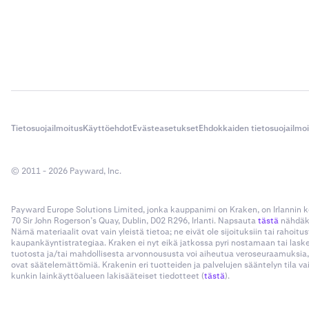
Tietosuojailmoitus
Käyttöehdot
Evästeasetukset
Ehdokkaiden tietosuojailmo
© 2011 - 2026 Payward, Inc.
Payward Europe Solutions Limited, jonka kauppanimi on Kraken, on Irlannin
70 Sir John Rogerson’s Quay, Dublin, D02 R296, Irlanti. Napsauta
tästä
nähdäks
Nämä materiaalit ovat vain yleistä tietoa; ne eivät ole sijoituksiin tai rahoi
kaupankäyntistrategiaa. Kraken ei nyt eikä jatkossa pyri nostamaan tai las
tuotosta ja/tai mahdollisesta arvonnoususta voi aiheutua veroseuraamuksia,
ovat säätelemättömiä. Krakenin eri tuotteiden ja palvelujen sääntelyn tila v
kunkin lainkäyttöalueen lakisääteiset tiedotteet (
tästä
).