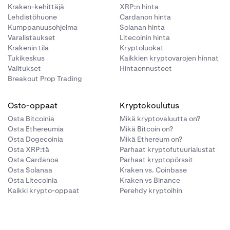
Kraken-kehittäjä
XRP:n hinta
Lehdistöhuone
Cardanon hinta
Kumppanuusohjelma
Solanan hinta
Varalistaukset
Litecoinin hinta
Krakenin tila
Kryptoluokat
Tukikeskus
Kaikkien kryptovarojen hinnat
Valitukset
Hintaennusteet
Breakout Prop Trading
Osto-oppaat
Kryptokoulutus
Osta Bitcoinia
Mikä kryptovaluutta on?
Osta Ethereumia
Mikä Bitcoin on?
Osta Dogecoinia
Mikä Ethereum on?
Osta XRP:tä
Parhaat kryptofutuurialustat
Osta Cardanoa
Parhaat kryptopörssit
Osta Solanaa
Kraken vs. Coinbase
Osta Litecoinia
Kraken vs Binance
Kaikki krypto-oppaat
Perehdy kryptoihin