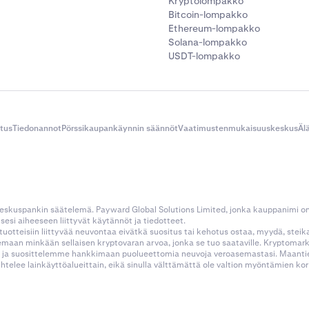
Kryptolompakko
Bitcoin-lompakko
Ethereum-lompakko
Solana-lompakko
USDT-lompakko
itus
Tiedonannot
Pörssikaupankäynnin säännöt
Vaatimustenmukaisuuskeskus
Äl
 keskuspankin säätelemä. Payward Global Solutions Limited, jonka kauppanimi o
esi aiheeseen liittyvät käytännöt ja tiedotteet.
tustuotteisiin liittyvää neuvontaa eivätkä suositus tai kehotus ostaa, myydä, stei
kemaan minkään sellaisen kryptovaran arvoa, jonka se tuo saataville. Kryptoma
 ja suosittelemme hankkimaan puolueettomia neuvoja veroasemastasi. Maantietee
aihtelee lainkäyttöalueittain, eikä sinulla välttämättä ole valtion myöntämien 