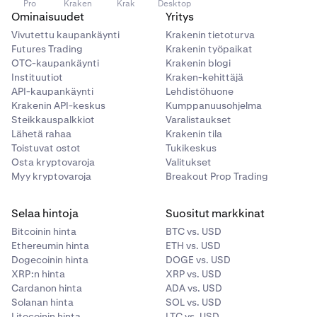
Pro
Kraken
Krak
Desktop
Ominaisuudet
Yritys
Vivutettu kaupankäynti
Krakenin tietoturva
Futures Trading
Krakenin työpaikat
OTC-kaupankäynti
Krakenin blogi
Instituutiot
Kraken-kehittäjä
API-kaupankäynti
Lehdistöhuone
Krakenin API-keskus
Kumppanuusohjelma
Steikkauspalkkiot
Varalistaukset
Lähetä rahaa
Krakenin tila
Toistuvat ostot
Tukikeskus
Osta kryptovaroja
Valitukset
Myy kryptovaroja
Breakout Prop Trading
Selaa hintoja
Suositut markkinat
Bitcoinin hinta
BTC vs. USD
Ethereumin hinta
ETH vs. USD
Dogecoinin hinta
DOGE vs. USD
XRP:n hinta
XRP vs. USD
Cardanon hinta
ADA vs. USD
Solanan hinta
SOL vs. USD
Litecoinin hinta
LTC vs. USD