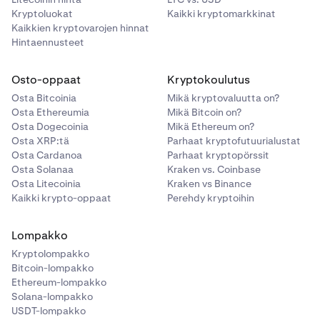
Kryptoluokat
Kaikki kryptomarkkinat
Kaikkien kryptovarojen hinnat
Hintaennusteet
Osto-oppaat
Kryptokoulutus
Osta Bitcoinia
Mikä kryptovaluutta on?
Osta Ethereumia
Mikä Bitcoin on?
Osta Dogecoinia
Mikä Ethereum on?
Osta XRP:tä
Parhaat kryptofutuurialustat
Osta Cardanoa
Parhaat kryptopörssit
Osta Solanaa
Kraken vs. Coinbase
Osta Litecoinia
Kraken vs Binance
Kaikki krypto-oppaat
Perehdy kryptoihin
Lompakko
Kryptolompakko
Bitcoin-lompakko
Ethereum-lompakko
Solana-lompakko
USDT-lompakko