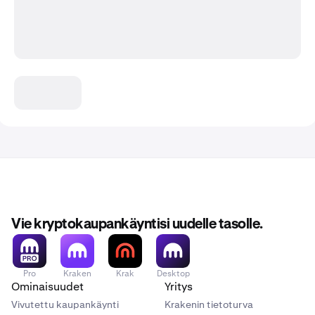
Vie kryptokaupankäyntisi uudelle tasolle.
Pro
Kraken
Krak
Desktop
Ominaisuudet
Yritys
Vivutettu kaupankäynti
Krakenin tietoturva