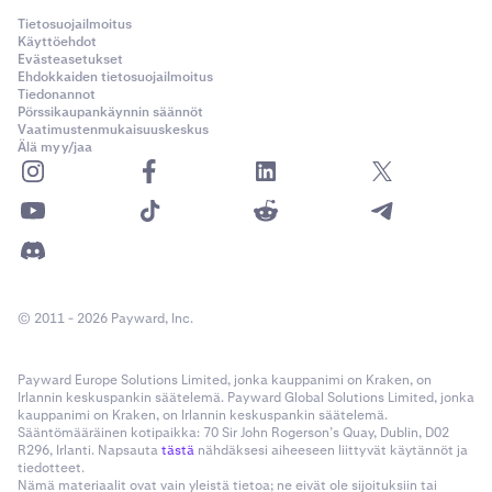
Tietosuojailmoitus
Käyttöehdot
Evästeasetukset
Ehdokkaiden tietosuojailmoitus
Tiedonannot
Pörssikaupankäynnin säännöt
Vaatimustenmukaisuuskeskus
Älä myy/jaa
© 2011 - 2026 Payward, Inc.
Payward Europe Solutions Limited, jonka kauppanimi on Kraken, on
Irlannin keskuspankin säätelemä. Payward Global Solutions Limited, jonka
kauppanimi on Kraken, on Irlannin keskuspankin säätelemä.
Sääntömääräinen kotipaikka: 70 Sir John Rogerson’s Quay, Dublin, D02
R296, Irlanti. Napsauta
tästä
nähdäksesi aiheeseen liittyvät käytännöt ja
tiedotteet.
Nämä materiaalit ovat vain yleistä tietoa; ne eivät ole sijoituksiin tai