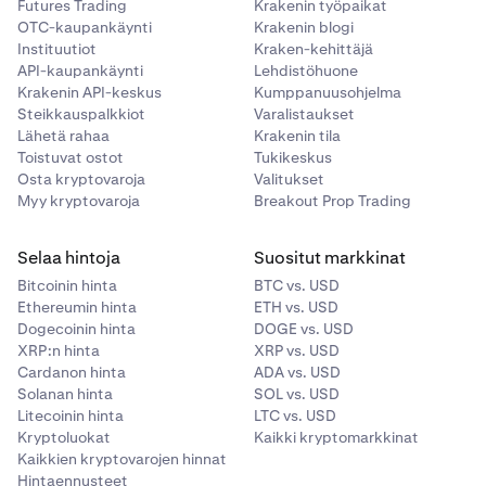
Futures Trading
Krakenin työpaikat
OTC-kaupankäynti
Krakenin blogi
Instituutiot
Kraken-kehittäjä
API-kaupankäynti
Lehdistöhuone
Krakenin API-keskus
Kumppanuusohjelma
Steikkauspalkkiot
Varalistaukset
Lähetä rahaa
Krakenin tila
Toistuvat ostot
Tukikeskus
Osta kryptovaroja
Valitukset
Myy kryptovaroja
Breakout Prop Trading
Selaa hintoja
Suositut markkinat
Bitcoinin hinta
BTC vs. USD
Ethereumin hinta
ETH vs. USD
Dogecoinin hinta
DOGE vs. USD
XRP:n hinta
XRP vs. USD
Cardanon hinta
ADA vs. USD
Solanan hinta
SOL vs. USD
Litecoinin hinta
LTC vs. USD
Kryptoluokat
Kaikki kryptomarkkinat
Kaikkien kryptovarojen hinnat
Hintaennusteet