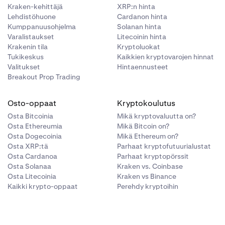
Kraken-kehittäjä
XRP:n hinta
Lehdistöhuone
Cardanon hinta
Kumppanuusohjelma
Solanan hinta
Varalistaukset
Litecoinin hinta
Krakenin tila
Kryptoluokat
Tukikeskus
Kaikkien kryptovarojen hinnat
Valitukset
Hintaennusteet
Breakout Prop Trading
Osto-oppaat
Kryptokoulutus
Osta Bitcoinia
Mikä kryptovaluutta on?
Osta Ethereumia
Mikä Bitcoin on?
Osta Dogecoinia
Mikä Ethereum on?
Osta XRP:tä
Parhaat kryptofutuurialustat
Osta Cardanoa
Parhaat kryptopörssit
Osta Solanaa
Kraken vs. Coinbase
Osta Litecoinia
Kraken vs Binance
Kaikki krypto-oppaat
Perehdy kryptoihin