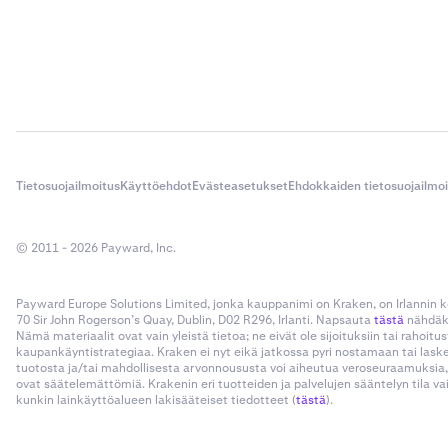
Tietosuojailmoitus
Käyttöehdot
Evästeasetukset
Ehdokkaiden tietosuojailmo
© 2011 - 2026 Payward, Inc.
Payward Europe Solutions Limited, jonka kauppanimi on Kraken, on Irlannin
70 Sir John Rogerson’s Quay, Dublin, D02 R296, Irlanti. Napsauta
tästä
nähdäks
Nämä materiaalit ovat vain yleistä tietoa; ne eivät ole sijoituksiin tai rahoi
kaupankäyntistrategiaa. Kraken ei nyt eikä jatkossa pyri nostamaan tai las
tuotosta ja/tai mahdollisesta arvonnoususta voi aiheutua veroseuraamuksia,
ovat säätelemättömiä. Krakenin eri tuotteiden ja palvelujen sääntelyn tila v
kunkin lainkäyttöalueen lakisääteiset tiedotteet (
tästä
).