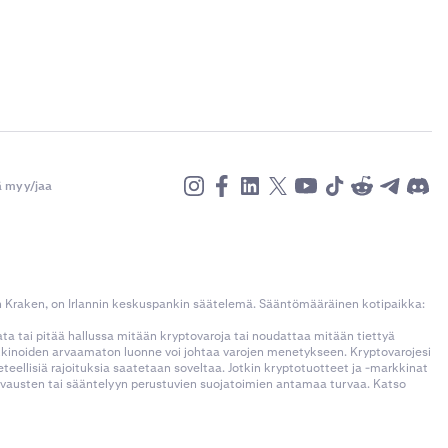
ä myy/jaa
n Kraken, on Irlannin keskuspankin säätelemä. Sääntömääräinen kotipaikka:
kata tai pitää hallussa mitään kryptovaroja tai noudattaa mitään tiettyä
rkkinoiden arvaamaton luonne voi johtaa varojen menetykseen. Kryptovarojesi
llisiä rajoituksia saatetaan soveltaa. Jotkin kryptotuotteet ja -markkinat
korvausten tai sääntelyyn perustuvien suojatoimien antamaa turvaa. Katso