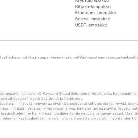
Kryptolompakko
Bitcoin-lompakko
Ethereum-lompakko
Solana-lompakko
USDT-lompakko
itus
Tiedonannot
Pörssikaupankäynnin säännöt
Vaatimustenmukaisuuskeskus
Äl
 keskuspankin säätelemä. Payward Global Solutions Limited, jonka kauppanimi o
esi aiheeseen liittyvät käytännöt ja tiedotteet.
tustuotteisiin liittyvää neuvontaa eivätkä suositus tai kehotus ostaa, myydä, stei
kemaan minkään sellaisen kryptovaran arvoa, jonka se tuo saataville. Kryptoma
 ja suosittelemme hankkimaan puolueettomia neuvoja veroasemastasi. Maantietee
aihtelee lainkäyttöalueittain, eikä sinulla välttämättä ole valtion myöntämien 