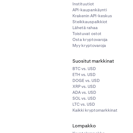
Instituutiot
API-kaupankäynti
Krakenin API-keskus
Steikkauspalkkiot
Lähetä rahaa
Toistuvat ostot
Osta kryptovaroja
Myy kryptovaroja
Suositut markkinat
BTC vs. USD
ETH vs. USD
DOGE vs. USD
XRP vs. USD
ADA vs. USD
SOL vs. USD
LTC vs. USD
Kaikki kryptomarkkinat
Lompakko