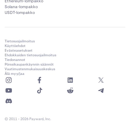
Ethereum-lompakko
Solana-lompakko
USDT-lompakko
Tietosuojailmoitus
Käyttöehdot
Evästeasetukset
Ehdokkaiden tietosuojailmoitus
Tiedonannot
Pörssikaupankäynnin säännöt
Vaatimustenmukaisuuskeskus
Älä myy/jaa
© 2011 - 2026 Payward, Inc.