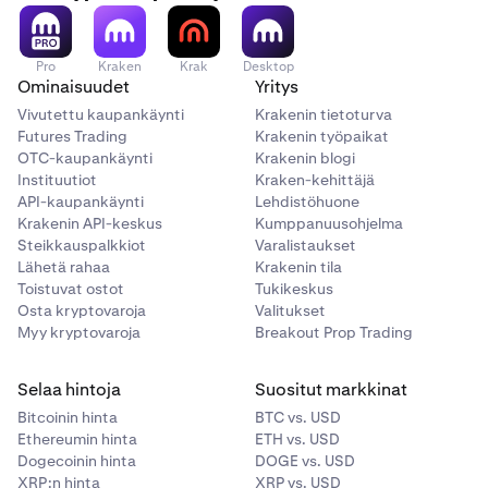
Pro
Kraken
Krak
Desktop
Ominaisuudet
Yritys
Vivutettu kaupankäynti
Krakenin tietoturva
Futures Trading
Krakenin työpaikat
OTC-kaupankäynti
Krakenin blogi
Instituutiot
Kraken-kehittäjä
API-kaupankäynti
Lehdistöhuone
Krakenin API-keskus
Kumppanuusohjelma
Steikkauspalkkiot
Varalistaukset
Lähetä rahaa
Krakenin tila
Toistuvat ostot
Tukikeskus
Osta kryptovaroja
Valitukset
Myy kryptovaroja
Breakout Prop Trading
Selaa hintoja
Suositut markkinat
Bitcoinin hinta
BTC vs. USD
Ethereumin hinta
ETH vs. USD
Dogecoinin hinta
DOGE vs. USD
XRP:n hinta
XRP vs. USD