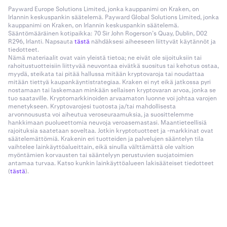
Payward Europe Solutions Limited, jonka kauppanimi on Kraken, on
Irlannin keskuspankin säätelemä. Payward Global Solutions Limited, jonka
kauppanimi on Kraken, on Irlannin keskuspankin säätelemä.
Sääntömääräinen kotipaikka: 70 Sir John Rogerson’s Quay, Dublin, D02
R296, Irlanti. Napsauta
tästä
nähdäksesi aiheeseen liittyvät käytännöt ja
tiedotteet.
Nämä materiaalit ovat vain yleistä tietoa; ne eivät ole sijoituksiin tai
rahoitustuotteisiin liittyvää neuvontaa eivätkä suositus tai kehotus ostaa,
myydä, steikata tai pitää hallussa mitään kryptovaroja tai noudattaa
mitään tiettyä kaupankäyntistrategiaa. Kraken ei nyt eikä jatkossa pyri
nostamaan tai laskemaan minkään sellaisen kryptovaran arvoa, jonka se
tuo saataville. Kryptomarkkinoiden arvaamaton luonne voi johtaa varojen
menetykseen. Kryptovarojesi tuotosta ja/tai mahdollisesta
arvonnoususta voi aiheutua veroseuraamuksia, ja suosittelemme
hankkimaan puolueettomia neuvoja veroasemastasi. Maantieteellisiä
rajoituksia saatetaan soveltaa. Jotkin kryptotuotteet ja -markkinat ovat
säätelemättömiä. Krakenin eri tuotteiden ja palvelujen sääntelyn tila
vaihtelee lainkäyttöalueittain, eikä sinulla välttämättä ole valtion
myöntämien korvausten tai sääntelyyn perustuvien suojatoimien
antamaa turvaa. Katso kunkin lainkäyttöalueen lakisääteiset tiedotteet
(
tästä
).