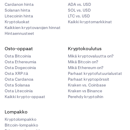
Cardanon hinta
ADA vs. USD
Solanan hinta
SOL vs. USD
Litecoinin hinta
LTC vs. USD
Kryptoluokat
Kaikki kryptomarkkinat
Kaikkien kryptovarojen hinnat
Hintaennusteet
Osto-oppaat
Kryptokoulutus
Osta Bitcoinia
Mikä kryptovaluutta on?
Osta Ethereumia
Mikä Bitcoin on?
Osta Dogecoinia
Mikä Ethereum on?
Osta XRP:tä
Parhaat kryptofutuurialustat
Osta Cardanoa
Parhaat kryptopörssit
Osta Solanaa
Kraken vs. Coinbase
Osta Litecoinia
Kraken vs Binance
Kaikki krypto-oppaat
Perehdy kryptoihin
Lompakko
Kryptolompakko
Bitcoin-lompakko