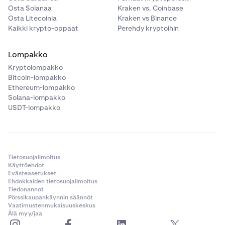
Osta Solanaa
Kraken vs. Coinbase
Osta Litecoinia
Kraken vs Binance
Kaikki krypto-oppaat
Perehdy kryptoihin
Lompakko
Kryptolompakko
Bitcoin-lompakko
Ethereum-lompakko
Solana-lompakko
USDT-lompakko
Tietosuojailmoitus
Käyttöehdot
Evästeasetukset
Ehdokkaiden tietosuojailmoitus
Tiedonannot
Pörssikaupankäynnin säännöt
Vaatimustenmukaisuuskeskus
Älä myy/jaa