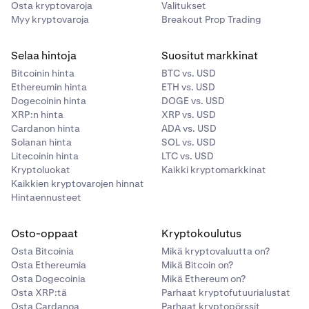
Osta kryptovaroja
Valitukset
Myy kryptovaroja
Breakout Prop Trading
Nämä maksut koskevat kaupankäynnin molempia
puolia, sekä silloin kun positio avataan että silloin kun se
Selaa hintoja
Suositut markkinat
suljetaan.
Bitcoinin hinta
BTC vs. USD
Ethereumin hinta
ETH vs. USD
Dogecoinin hinta
DOGE vs. USD
XRP:n hinta
XRP vs. USD
Cardanon hinta
ADA vs. USD
Solanan hinta
SOL vs. USD
Litecoinin hinta
LTC vs. USD
Kryptoluokat
Kaikki kryptomarkkinat
Kaikkien kryptovarojen hinnat
Hintaennusteet
Osto-oppaat
Kryptokoulutus
Osta Bitcoinia
Mikä kryptovaluutta on?
Osta Ethereumia
Mikä Bitcoin on?
Osta Dogecoinia
Mikä Ethereum on?
Osta XRP:tä
Parhaat kryptofutuurialustat
Osta Cardanoa
Parhaat kryptopörssit