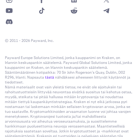
© 2011 - 2026 Payward, Inc.
Payward Europe Solutions Limited, jonka kauppanimi on Kraken, on
Irlannin keskuspankin säätelemä. Payward Global Solutions Limited, jonka
kauppanimi on Kraken, on Irlannin keskuspankin säätelemä.
Sääntömääräinen kotipaikka: 70 Sir John Rogerson’s Quay, Dublin, D02
R296, Irlanti. Napsauta
tästä
nähdäksesi aiheeseen liittyvät käytännöt ja
tiedotteet.
Nämä materiaalit ovat vain yleistä tietoa; ne eivät ole sijoituksiin tai
rahoitustuotteisiin liittyvää neuvontaa eivätkä suositus tai kehotus ostaa,
myydä, steikata tai pitää hallussa mitään kryptovaroja tai noudattaa
mitään tiettyä kaupankäyntistrategiaa. Kraken ei nyt eikä jatkossa pyri
nostamaan tai laskemaan minkään sellaisen kryptovaran arvoa, jonka se
tuo saataville. Kryptomarkkinoiden arvaamaton luonne voi johtaa varojen
menetykseen. Kryptovarojesi tuotosta ja/tai mahdollisesta
arvonnoususta voi aiheutua veroseuraamuksia, ja suosittelemme
hankkimaan puolueettomia neuvoja veroasemastasi. Maantieteellisiä
rajoituksia saatetaan soveltaa. Jotkin kryptotuotteet ja -markkinat ovat
säätelemättömiä. Krakenin eri tuotteiden ja palvelujen sääntelyn tila