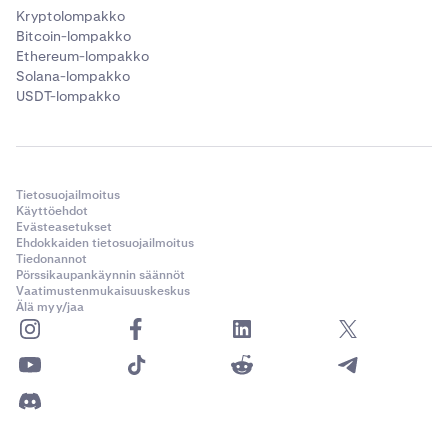
vakaaseen hinnoitteluun ja arvostukseen
Kryptolompakko
Bitcoin-lompakko
johdannaissopimuksissa.
Ethereum-lompakko
Mark Price
Solana-lompakko
USDT-lompakko
Oikaistu hinta, jota käytetään käyvän markkina-
arvon määrittämiseen, erityisesti johdannaisille
(esim. futuurit, ikuiset sopimukset). Se ottaa
huomioon indeksihinnan sekä lisätekijöitä (kuten
Tietosuojailmoitus
korot, rahoitusvastikkeet ja muut preemiot tai
Käyttöehdot
alennukset).
Evästeasetukset
Ehdokkaiden tietosuojailmoitus
Tiedonannot
Milloin käyttää: Soveltuu johdannaiskauppaan,
Pörssikaupankäynnin säännöt
erityisesti käytettäessä ikuisia sopimuksia
Vaatimustenmukaisuuskeskus
(perpetual contracts), joissa mark-hinta auttaa
Älä myy/jaa
estämään hintamanipulaatiota ja tarpeettomia
likvidaatioita tilapäisten markkinapiikkien
vuoksi.
•
Attached OSO (Order Sends Order):