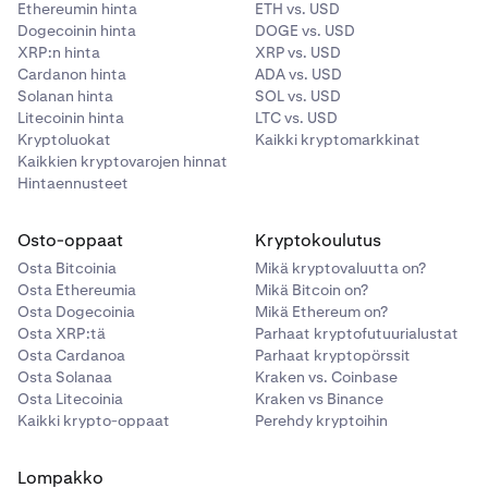
Ethereumin hinta
ETH vs. USD
Dogecoinin hinta
DOGE vs. USD
Last Price
XRP:n hinta
XRP vs. USD
Cardanon hinta
ADA vs. USD
Viimeisin hinta, jolla kauppa on toteutunut.
Solanan hinta
SOL vs. USD
Milloin käyttää: Ihanteellinen reaaliaikaiseen
Litecoinin hinta
LTC vs. USD
Kryptoluokat
Kaikki kryptomarkkinat
kaupankäyntiin ja nopeisiin toteutuspäätöksiin,
Kaikkien kryptovarojen hinnat
erityisesti aktiivisilla markkinoilla. Se reagoi
Hintaennusteet
herkästi markkinoiden volatiliteettiin ja
hintaliikkeisiin.
Osto-oppaat
Kryptokoulutus
Index Price
Osta Bitcoinia
Mikä kryptovaluutta on?
Osta Ethereumia
Mikä Bitcoin on?
Laskettu hinta, joka edustaa useiden
Osta Dogecoinia
Mikä Ethereum on?
hyvämaineisten pörssien hintojen painotettua
Osta XRP:tä
Parhaat kryptofutuurialustat
keskiarvoa.
Osta Cardanoa
Parhaat kryptopörssit
Osta Solanaa
Kraken vs. Coinbase
Milloin käyttää: Hyödyllinen neutraalin,
Osta Litecoinia
Kraken vs Binance
markkinoiden laajuisen näkökulman
Kaikki krypto-oppaat
Perehdy kryptoihin
säilyttämiseen, minimoiden hintapoikkeamien tai
tilapäisten vaihteluiden vaikutuksen
Lompakko
yksittäisessä pörssissä. Käytetään usein