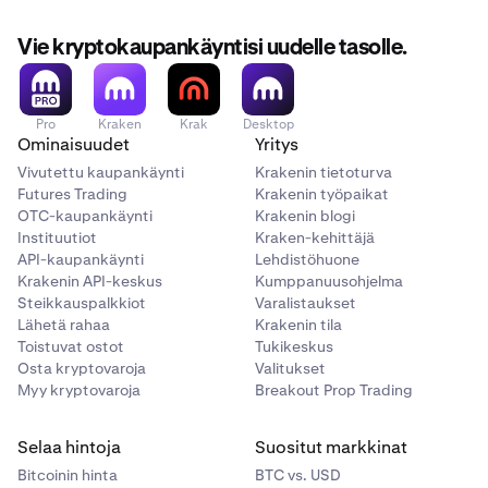
Activity
-moduulissa seurantaa varten, ja ne näkyvät
Säädä
moduulin asetukset
mieltymystesi mukaan
- Market, Limit, Ask, Bid
3
•
•
Määrä
kaaviossasi (jos ne on otettu käyttöön Chart-
Päivitä ja hallitse esiasetuksiasi säännöllisesti
Edit module -paneelissa.
Vie kryptokaupankäyntisi uudelle tasolle.
moduulin asetuksissa).
vastaamaan kehittyviä kaupankäyntistrategioitasi.
- Take Profit, Take Profit Limit
•
Osto-/myyntisummat
•
Luo moduulien esiasetuksia eri
•
Liitetyt OSO-toimeksiannot ja parametrit
- Stop Loss, Stop Loss Limit
markkinaolosuhteisiin. Voit esimerkiksi luoda
Pro
Kraken
Krak
Desktop
pikanäppäinten esiasetuksen epävakaille
Ominaisuudet
Yritys
- Trailing Stop, Trailing Stop Limit
markkinoille ja toisen esiasetuksen trendaaville
Vivutettu kaupankäynti
Krakenin tietoturva
•
Funding Type
: Valitse
Spot
- tai
Margin
-
markkinoille
Futures Trading
Krakenin työpaikat
kaupankäynnin välillä.
OTC-kaupankäynti
Krakenin blogi
•
Quantity
: Määritä käyttämällä kiinteää määrää
Instituutiot
Kraken-kehittäjä
(vain perusvaluutta) tai prosenttiosuutta
API-kaupankäynti
Lehdistöhuone
Krakenin API-keskus
Kumppanuusohjelma
käytettävissä olevista varoistasi.
Steikkauspalkkiot
Varalistaukset
•
Price Offsets ja Distance Triggers
:
Lähetä rahaa
Krakenin tila
Toistuvat ostot
Tukikeskus
- Negatiiviset hintapoikkeamat (price offsets)
Osta kryptovaroja
Valitukset
ovat sallittuja Limit-toimeksiannoille.
Myy kryptovaroja
Breakout Prop Trading
- Etäisyysliipaisimien (distance triggers) on
Selaa hintoja
Suositut markkinat
oltava aina positiivisia.
Bitcoinin hinta
BTC vs. USD
•
Trigger Signal: