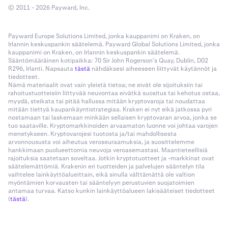
© 2011 - 2026 Payward, Inc.
Liitä helposti Take Profit- ja Stop Loss -
parametrit.
Payward Europe Solutions Limited, jonka kauppanimi on Kraken, on
Irlannin keskuspankin säätelemä. Payward Global Solutions Limited, jonka
Huomautus: kun sekä Take Profit että Stop Loss
kauppanimi on Kraken, on Irlannin keskuspankin säätelemä.
on liitetty, OCO (One Cancels Other) -toiminto on
Sääntömääräinen kotipaikka: 70 Sir John Rogerson’s Quay, Dublin, D02
käytössä
. OSO-toimeksiantoja ei voi liittää
R296, Irlanti. Napsauta
tästä
nähdäksesi aiheeseen liittyvät käytännöt ja
tiedotteet.
Trailing Stop- tai Trailing Stop Limit -
Nämä materiaalit ovat vain yleistä tietoa; ne eivät ole sijoituksiin tai
toimeksiantoihin.
rahoitustuotteisiin liittyvää neuvontaa eivätkä suositus tai kehotus ostaa,
myydä, steikata tai pitää hallussa mitään kryptovaroja tai noudattaa
•
Reduce Only
: Varmista, että pikakuvakkeet vain
mitään tiettyä kaupankäyntistrategiaa. Kraken ei nyt eikä jatkossa pyri
pienentävät avoimia positioita lisäämättä riskiä.
nostamaan tai laskemaan minkään sellaisen kryptovaran arvoa, jonka se
tuo saataville. Kryptomarkkinoiden arvaamaton luonne voi johtaa varojen
•
Sound Events
: Mukauta äänimerkit seuraaville:
menetykseen. Kryptovarojesi tuotosta ja/tai mahdollisesta
arvonnoususta voi aiheutua veroseuraamuksia, ja suosittelemme
Error, Filled, Partially filled, Placed ja Rejected.
hankkimaan puolueettomia neuvoja veroasemastasi. Maantieteellisiä
rajoituksia saatetaan soveltaa. Jotkin kryptotuotteet ja -markkinat ovat
•
Button labels:
Automaattisesti luodut etiketit
säätelemättömiä. Krakenin eri tuotteiden ja palvelujen sääntelyn tila
tiivistävät toimeksiannon asetukset (esim. ”Buy
vaihtelee lainkäyttöalueittain, eikä sinulla välttämättä ole valtion
Mkt 15%, 1TP/1SL"). Voit myös luoda
myöntämien korvausten tai sääntelyyn perustuvien suojatoimien
antamaa turvaa. Katso kunkin lainkäyttöalueen lakisääteiset tiedotteet
mukautettuja nimiä tunnistamisen
(
tästä
).
helpottamiseksi.