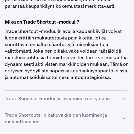
parantaa kaupankäyntikokemustasi merkittävästi.
Mikä on Trade Shortcut -moduuli?
Trade Shortcut -moduulin avulla kaupankävijät voivat
luoda erittäin mukautettavia painikkeita, jotka
suorittavat ennalta määritettyjä toimeksiantoja
välittömästi. Jokainen pikakuvake voidaan räätälöidä
markkinakohtaisia toimintoja varten tai se voi mukautua
dynaamisesti aktiivisten markkinoiden mukaan. Tämä on
erityisen hyödyllistä nopeissa kaupankäyntipäätöksissä
ja automatisoiduissa toimeksiantostrategioissa.
Trade Shortcut -moduulin lisääminen näkymään
Trade Shortcuts -pikakuvakkeiden luominen ja
mukauttaminen