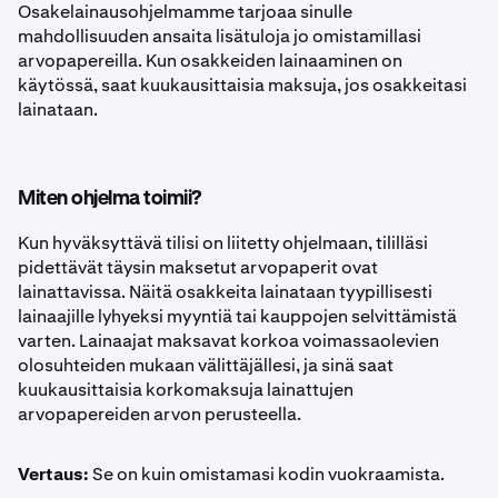
Osakelainausohjelmamme tarjoaa sinulle
mahdollisuuden ansaita lisätuloja jo omistamillasi
arvopapereilla. Kun osakkeiden lainaaminen on
käytössä, saat kuukausittaisia maksuja, jos osakkeitasi
lainataan.
Miten ohjelma toimii?
Kun hyväksyttävä tilisi on liitetty ohjelmaan, tililläsi
pidettävät täysin maksetut arvopaperit ovat
lainattavissa. Näitä osakkeita lainataan tyypillisesti
lainaajille lyhyeksi myyntiä tai kauppojen selvittämistä
varten. Lainaajat maksavat korkoa voimassaolevien
olosuhteiden mukaan välittäjällesi, ja sinä saat
kuukausittaisia korkomaksuja lainattujen
arvopapereiden arvon perusteella.
Vertaus:
Se on kuin omistamasi kodin vuokraamista.