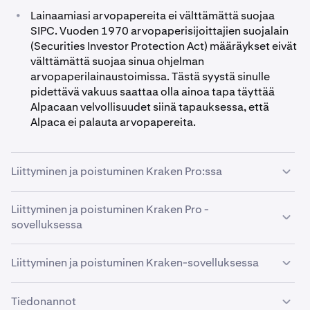
•
Lainaamiasi arvopapereita ei välttämättä suojaa
SIPC. Vuoden 1970 arvopaperisijoittajien suojalain
(Securities Investor Protection Act) määräykset eivät
välttämättä suojaa sinua ohjelman
arvopaperilainaustoimissa. Tästä syystä sinulle
pidettävä vakuus saattaa olla ainoa tapa täyttää
Alpacaan velvollisuudet siinä tapauksessa, että
Alpaca ei palauta arvopapereita.
Liittyminen ja poistuminen Kraken Pro:ssa
Liittyminen ja poistuminen Kraken Pro -
Avaa Kraken Pro ja siirry
Tili
-välilehdelle
Asetusten
1
sovelluksessa
kautta.
Jos täytät ehdot, näet
Osakelainauksen
2
Liittyminen ja poistuminen Kraken-sovelluksessa
Avaa Kraken Pro -sovellus ja selaa
Tilin asetuksiin.
liukukytkimen.
1
Napsauta
Kraken Rewards -kohtaa.
2
Tiedonannot
Avaa Kraken-sovellus ja siirry
Tilin asetuksiin.
1