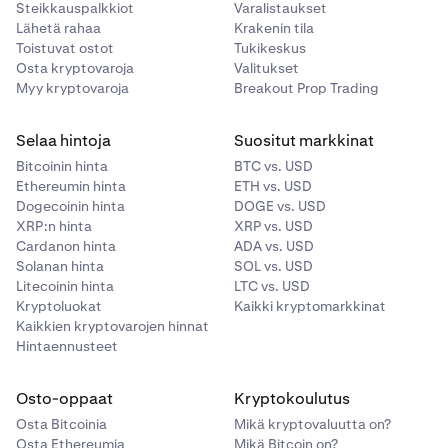
Steikkauspalkkiot
Varalistaukset
Lähetä rahaa
Krakenin tila
Toistuvat ostot
Tukikeskus
Lue tärkeät tiedot ja käyttöehdot seuraavalta
3
Osta kryptovaroja
Valitukset
sivulta.
Myy kryptovaroja
Breakout Prop Trading
Jos hyväksyt ne, napsauta
Haluan liittyä -kohtaa.
Selaa hintoja
Suositut markkinat
Bitcoinin hinta
BTC vs. USD
Lue annetut tärkeät tiedot huolellisesti. Vahvista
4
Ethereumin hinta
ETH vs. USD
napsauttamalla
Liity
.
Dogecoinin hinta
DOGE vs. USD
XRP:n hinta
XRP vs. USD
Jos haluat poistua ohjelmasta, käännä sama kytkin pois
Cardanon hinta
ADA vs. USD
päältä.
Solanan hinta
SOL vs. USD
Siinä kaikki! Olet nyt liittynyt ohjelmaan.
Litecoinin hinta
LTC vs. USD
Kryptoluokat
Kaikki kryptomarkkinat
Jos haluat poistua ohjelmasta, käännä sama kytkin pois
Kaikkien kryptovarojen hinnat
päältä.
Hintaennusteet
Osto-oppaat
Kryptokoulutus
Osta Bitcoinia
Mikä kryptovaluutta on?
Osta Ethereumia
Mikä Bitcoin on?