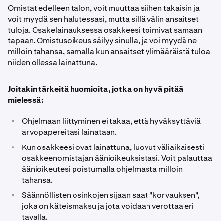
Omistat edelleen talon, voit muuttaa siihen takaisin ja
voit myydä sen halutessasi, mutta sillä välin ansaitset
tuloja. Osakelainauksessa osakkeesi toimivat samaan
tapaan. Omistusoikeus säilyy sinulla, ja voi myydä ne
milloin tahansa, samalla kun ansaitset ylimääräistä tuloa
niiden ollessa lainattuna.
Joitakin tärkeitä huomioita, jotka on hyvä pitää
mielessä:
•
Ohjelmaan liittyminen ei takaa, että hyväksyttäviä
arvopapereitasi lainataan.
•
Kun osakkeesi ovat lainattuna, luovut väliaikaisesti
osakkeenomistajan äänioikeuksistasi. Voit palauttaa
äänioikeutesi poistumalla ohjelmasta milloin
tahansa.
•
Säännöllisten osinkojen sijaan saat "korvauksen",
joka on käteismaksu ja jota voidaan verottaa eri
tavalla.