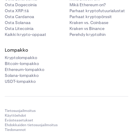
Osta Dogecoinia
Mikä Ethereum on?
Osta XRP:tä
Parhaat kryptofutuurialustat
Osta Cardanoa
Parhaat kryptopörssit
Osta Solanaa
Kraken vs. Coinbase
Osta Litecoinia
Kraken vs Binance
Tämän jälkeen näet lainatut saldosi (jos niitä on).
4
Kaikki krypto-oppaat
Perehdy kryptoihin
Lompakko
Kryptolompakko
Bitcoin-lompakko
Ethereum-lompakko
Solana-lompakko
USDT-lompakko
Tietosuojailmoitus
Käyttöehdot
Evästeasetukset
Ehdokkaiden tietosuojailmoitus
Tiedonannot