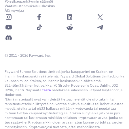
Pörssikaupankäynnin säännöt
Vaatimustenmukaisuuskeskus
Älä myy/jaa
© 2011 - 2026 Payward, Inc.
Payward Europe Solutions Limited, jonka kauppanimi on Kraken, on
Irlannin keskuspankin säätelemä. Payward Global Solutions Limited, jonka
kauppanimi on Kraken, on Irlannin keskuspankin säätelemä.
Sääntömääräinen kotipaikka: 70 Sir John Rogerson’s Quay, Dublin, D02
Voit myös tarkastella aiempia maksusuorituksia
R296, Irlanti. Napsauta
tästä
nähdäksesi aiheeseen liittyvät käytännöt ja
5
tiedotteet.
napsauttamalla
Näytä maksusuoritukset -kohtaa.
Nämä materiaalit ovat vain yleistä tietoa; ne eivät ole sijoituksiin tai
rahoitustuotteisiin liittyvää neuvontaa eivätkä suositus tai kehotus ostaa,
myydä, steikata tai pitää hallussa mitään kryptovaroja tai noudattaa
Poistuminen Kraken-sovelluksessa:
mitään tiettyä kaupankäyntistrategiaa. Kraken ei nyt eikä jatkossa pyri
nostamaan tai laskemaan minkään sellaisen kryptovaran arvoa, jonka se
tuo saataville. Kryptomarkkinoiden arvaamaton luonne voi johtaa varojen
Siirry Kraken-sovelluksessa
Tiliasetukset-kohtaan
menetykseen. Kryptovarojesi tuotosta ja/tai mahdollisesta
1