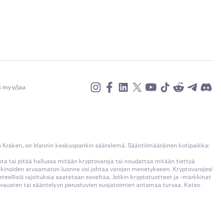
ä myy/jaa
n Kraken, on Irlannin keskuspankin säätelemä. Sääntömääräinen kotipaikka:
kata tai pitää hallussa mitään kryptovaroja tai noudattaa mitään tiettyä
rkkinoiden arvaamaton luonne voi johtaa varojen menetykseen. Kryptovarojesi
llisiä rajoituksia saatetaan soveltaa. Jotkin kryptotuotteet ja -markkinat
korvausten tai sääntelyyn perustuvien suojatoimien antamaa turvaa. Katso