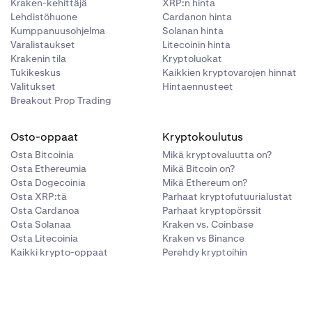
Kraken-kehittäjä
XRP:n hinta
Lehdistöhuone
Cardanon hinta
Kumppanuusohjelma
Solanan hinta
Varalistaukset
Litecoinin hinta
Krakenin tila
Kryptoluokat
Tukikeskus
Kaikkien kryptovarojen hinnat
Valitukset
Hintaennusteet
Breakout Prop Trading
Osto-oppaat
Kryptokoulutus
Osta Bitcoinia
Mikä kryptovaluutta on?
Osta Ethereumia
Mikä Bitcoin on?
Osta Dogecoinia
Mikä Ethereum on?
Osta XRP:tä
Parhaat kryptofutuurialustat
Osta Cardanoa
Parhaat kryptopörssit
Osta Solanaa
Kraken vs. Coinbase
Osta Litecoinia
Kraken vs Binance
Kaikki krypto-oppaat
Perehdy kryptoihin