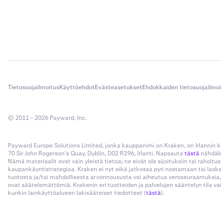
Tietosuojailmoitus
Käyttöehdot
Evästeasetukset
Ehdokkaiden tietosuojailmo
© 2011 - 2026 Payward, Inc.
Payward Europe Solutions Limited, jonka kauppanimi on Kraken, on Irlannin
70 Sir John Rogerson’s Quay, Dublin, D02 R296, Irlanti. Napsauta
tästä
nähdäks
Nämä materiaalit ovat vain yleistä tietoa; ne eivät ole sijoituksiin tai rahoi
kaupankäyntistrategiaa. Kraken ei nyt eikä jatkossa pyri nostamaan tai las
tuotosta ja/tai mahdollisesta arvonnoususta voi aiheutua veroseuraamuksia,
ovat säätelemättömiä. Krakenin eri tuotteiden ja palvelujen sääntelyn tila v
kunkin lainkäyttöalueen lakisääteiset tiedotteet (
tästä
).