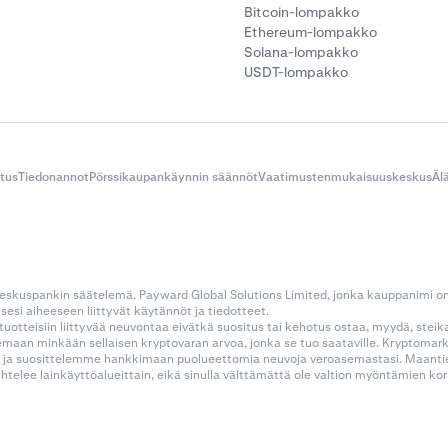
Bitcoin-lompakko
Ethereum-lompakko
Solana-lompakko
USDT-lompakko
itus
Tiedonannot
Pörssikaupankäynnin säännöt
Vaatimustenmukaisuuskeskus
Äl
 keskuspankin säätelemä. Payward Global Solutions Limited, jonka kauppanimi o
esi aiheeseen liittyvät käytännöt ja tiedotteet.
tustuotteisiin liittyvää neuvontaa eivätkä suositus tai kehotus ostaa, myydä, stei
kemaan minkään sellaisen kryptovaran arvoa, jonka se tuo saataville. Kryptoma
 ja suosittelemme hankkimaan puolueettomia neuvoja veroasemastasi. Maantietee
aihtelee lainkäyttöalueittain, eikä sinulla välttämättä ole valtion myöntämien 