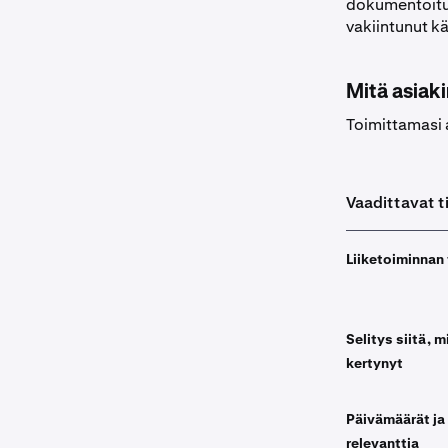
dokumentoitu
vakiintunut kä
Mitä asiaki
Toimittamasi a
Vaadittavat t
Liiketoiminnan 
Selitys siitä, m
kertynyt
Päivämäärät ja
relevanttia