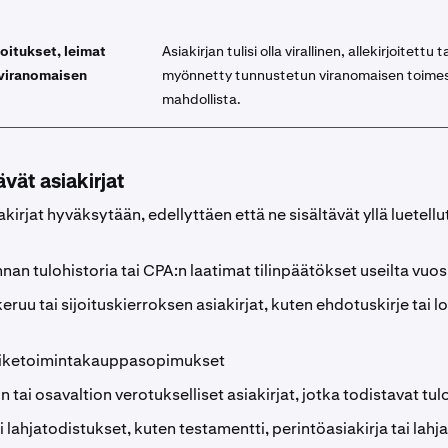
joitukset, leimat
Asiakirjan tulisi olla virallinen, allekirjoitettu t
viranomaisen
myönnetty tunnustetun viranomaisen toimes
mahdollista.
vät asiakirjat
kirjat hyväksytään, edellyttäen että ne sisältävät yllä luetellu
nan tulohistoria tai CPA:n laatimat tilinpäätökset useilta vuos
uu tai sijoituskierroksen asiakirjat, kuten ehdotuskirje tai lo
liiketoimintakauppasopimukset
on tai osavaltion verotukselliset asiakirjat, jotka todistavat tu
i lahjatodistukset, kuten testamentti, perintöasiakirja tai lahja