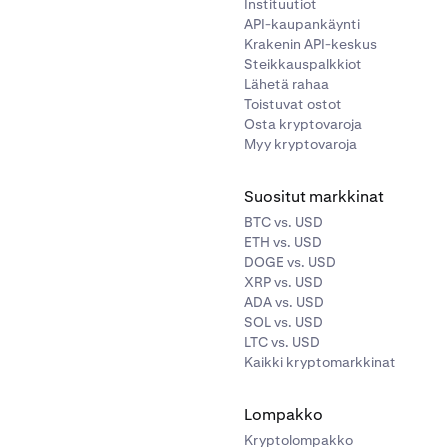
Instituutiot
API-kaupankäynti
Krakenin API-keskus
Steikkauspalkkiot
Lähetä rahaa
Toistuvat ostot
Osta kryptovaroja
Myy kryptovaroja
Suositut markkinat
BTC vs. USD
ETH vs. USD
DOGE vs. USD
XRP vs. USD
ADA vs. USD
SOL vs. USD
LTC vs. USD
Kaikki kryptomarkkinat
Lompakko
Kryptolompakko