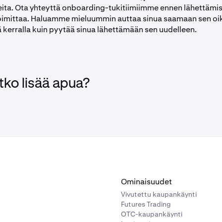
eita. Ota yhteyttä onboarding-tukitiimiimme ennen lähettämist
oimittaa. Haluamme mieluummin auttaa sinua saamaan sen oi
 kerralla kuin pyytää sinua lähettämään sen uudelleen.
tko lisää apua?
Ominaisuudet
Vivutettu kaupankäynti
Futures Trading
OTC-kaupankäynti