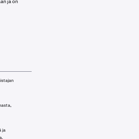
an ja on
istajan
nasta,
 ja
a.