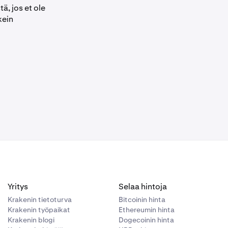
ä, jos et ole
kein
Yritys
Selaa hintoja
Krakenin tietoturva
Bitcoinin hinta
Krakenin työpaikat
Ethereumin hinta
Krakenin blogi
Dogecoinin hinta