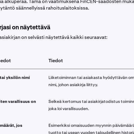
a alkuperää. Tämä on vaatimuksena FinCEN-säädösten muka
ytäntö säännellyissä rahoituslaitoksissa.
rjasi on näytettävä
siakirjan on selvästi näytettävä kaikki seuraavat:
iedot
Tiedot
tai yksilön nimi
Liiketoiminnan tai asiakasta hyödyttävän om
nimi, johon asiakirja liittyy.
iten varallisuus on
Selkeä kertomus tai asiakirjatodistus toimin
joka loi varallisuuden.
 määrät, jos
Esimerkiksi omaisuuden myynnin päivämäärä
tuotto tai usean vuoden taloudellinen histori