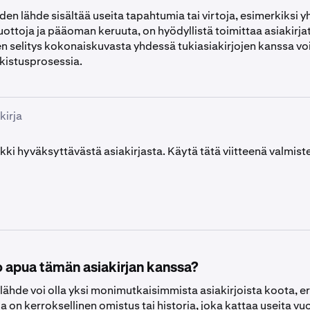
den lähde sisältää useita tapahtumia tai virtoja, esimerkiksi 
uottoja ja pääoman keruuta, on hyödyllistä toimittaa asiakirjat
nen selitys kokonaiskuvasta yhdessä tukiasiakirjojen kanssa v
kistusprosessia.
kirja
kki hyväksyttävästä asiakirjasta. Käytä tätä viitteenä valmiste
o apua tämän asiakirjan kanssa?
lähde voi olla yksi monimutkaisimmista asiakirjoista koota, eri
illa on kerroksellinen omistus tai historia, joka kattaa useita vuo