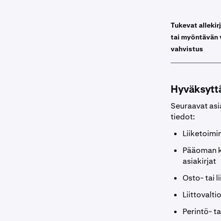
Tukevat allekir
tai myöntävän 
vahvistus
Hyväksyttä
Seuraavat asia
tiedot:
Liiketoimin
Pääoman ker
asiakirjat
Osto- tai 
Liittovalti
Perintö- ta