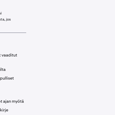
ai
ta, jos
t vaaditut
ilta
pulliset
lot ajan myötä
kirje