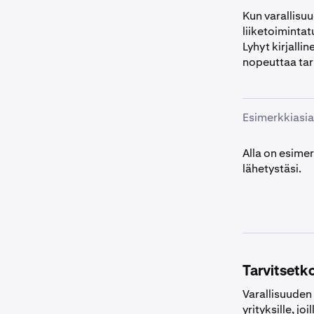
Kun varallisuu
liiketoimintat
Lyhyt kirjalli
nopeuttaa tar
Esimerkkiasia
Alla on esimer
lähetystäsi.
Tarvitsetk
Varallisuuden 
yrityksille, jo