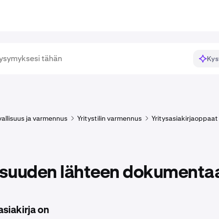
Kys
rvallisuus ja varmennus
Yritystilin varmennus
Yritysasiakirjaoppaat
lisuuden lähteen dokumenta
siakirja on