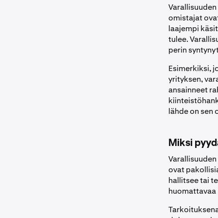
Varallisuuden 
omistajat ova
laajempi käsit
tulee. Varall
perin syntyny
Esimerkiksi, j
yrityksen, vara
ansainneet ra
kiinteistöhank
lähde on sen 
Miksi pyy
Varallisuuden
ovat pakollisia
hallitsee tai 
huomattavaa h
Tarkoituksena o