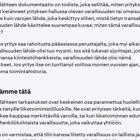
lähteen dokumentaatio on todiste, joka selittää, miten yrityks
t keränneet yrityksen hallussa olevan varallisuuden tai omais
e kuin varojen lähde, joka keskittyy siihen, mistä tietyn transa
isuuden lähde käsittelee suurempaa kuvaa: miten tämä varallis
t?
os yritys saa rahoitusta pääasiassa perustajalta, joka myi ai
llisuuden lähde olisi tuo myynti. Jos sitä tukevat sijoittajat, jo
hansa kiinteistöhankkeista, varallisuuden lähde olisi nämä
keet. Jos yritys itse on tuottanut voittoa monien vuosien ajan,
oma toimintahistoria.
dämme tätä
 lähteen tarkastukset ovat keskeinen osa parannettua huolelli
 tietyille liiketoimintatililuokille. Ne ovat erityisen tärkeitä, ku
tekee kauppaa merkittävillä varoilla, tai kun liiketoiminnan edun
enkilökohtaista varallisuutta, joka vaikuttaa yhtiöön.
n varmistaa, että tilin kanssa liitetty varallisuus on laillista ja 