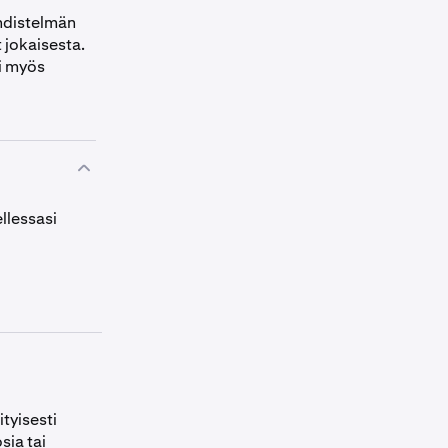
yhdistelmän
 jokaisesta.
oi myös
llessasi
tyisesti
sia tai