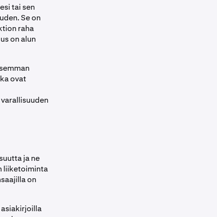
esi tai sen
uuden. Se on
ktion raha
uus on alun
kaisemman
tka ovat
 varallisuuden
suutta ja ne
n liiketoiminta
saajilla on
asiakirjoilla