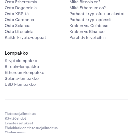
Osta Ethereumia
Mikä Bitcoin on?
Osta Dogecoinia
Mikä Ethereum on?
Osta XRP:tä
Parhaat kryptofutuurialustat
Osta Cardanoa
Parhaat kryptopörssit
Osta Solanaa
Kraken vs. Coinbase
Osta Litecoinia
Kraken vs Binance
Kaikki krypto-oppaat
Perehdy kryptoihin
Lompakko
Kryptolompakko
Bitcoin-lompakko
Ethereum-lompakko
Solana-lompakko
USDT-lompakko
Tietosuojailmoitus
Käyttöehdot
Evästeasetukset
Ehdokkaiden tietosuojailmoitus
Tiedonannot