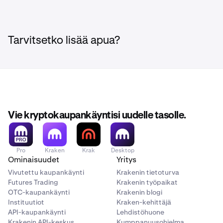
Tarvitsetko lisää apua?
Vie kryptokaupankäyntisi uudelle tasolle.
Pro
Kraken
Krak
Desktop
Ominaisuudet
Yritys
Vivutettu kaupankäynti
Krakenin tietoturva
Futures Trading
Krakenin työpaikat
OTC-kaupankäynti
Krakenin blogi
Instituutiot
Kraken-kehittäjä
API-kaupankäynti
Lehdistöhuone
Krakenin API-keskus
Kumppanuusohjelma