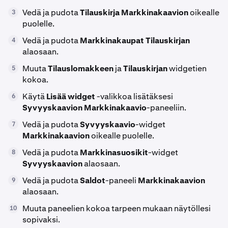
Vedä ja pudota
Tilauskirja
Markkinakaavion
oikealle
3
puolelle.
Vedä ja pudota
Markkinakaupat
Tilauskirjan
4
alaosaan.
Muuta
Tilauslomakkeen
ja
Tilauskirjan
widgetien
5
kokoa.
Käytä
Lisää widget
-valikkoa lisätäksesi
6
Syvyyskaavion
Markkinakaavio
-paneeliin.
Vedä ja pudota
Syvyyskaavio
-widget
7
Markkinakaavion
oikealle puolelle.
Vedä ja pudota
Markkinasuosikit
-widget
8
Syvyyskaavion
alaosaan.
Vedä ja pudota
Saldot
-paneeli
Markkinakaavion
9
alaosaan.
Muuta paneelien kokoa tarpeen mukaan näytöllesi
10
sopivaksi.