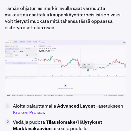
Tämän ohjatun esimerkin avulla saat varmuutta
mukauttaa asettelua kaupankäyntitarpeisiisi sopivaksi.
Voit tietysti muokata mitä tahansa tässä oppaassa
esitetyn asettelun osaa.
Aloita palauttamalla
Advanced Layout
-asetukseen
1
Kraken Prossa
.
Vedä ja pudota
Tilauslomake/Hälytykset
2
Markkinakaavion
oikealle puolelle.