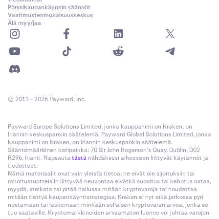
Pörssikaupankäynnin säännöt
Vaatimustenmukaisuuskeskus
Älä myy/jaa
© 2011 - 2026 Payward, Inc.
Payward Europe Solutions Limited, jonka kauppanimi on Kraken, on
Irlannin keskuspankin säätelemä. Payward Global Solutions Limited, jonka
kauppanimi on Kraken, on Irlannin keskuspankin säätelemä.
Sääntömääräinen kotipaikka: 70 Sir John Rogerson’s Quay, Dublin, D02
R296, Irlanti. Napsauta
tästä
nähdäksesi aiheeseen liittyvät käytännöt ja
tiedotteet.
Nämä materiaalit ovat vain yleistä tietoa; ne eivät ole sijoituksiin tai
rahoitustuotteisiin liittyvää neuvontaa eivätkä suositus tai kehotus ostaa,
myydä, steikata tai pitää hallussa mitään kryptovaroja tai noudattaa
mitään tiettyä kaupankäyntistrategiaa. Kraken ei nyt eikä jatkossa pyri
nostamaan tai laskemaan minkään sellaisen kryptovaran arvoa, jonka se
tuo saataville. Kryptomarkkinoiden arvaamaton luonne voi johtaa varojen