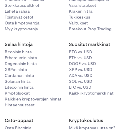
Steikkauspalkkiot
Varalistaukset
Lähetä rahaa
Krakenin tila
Toistuvat ostot
Tukikeskus
Osta kryptovaroja
Valitukset
Myy kryptovaroja
Breakout Prop Trading
Selaa hintoja
Suositut markkinat
Bitcoinin hinta
BTC vs. USD
Ethereumin hinta
ETH vs. USD
Dogecoinin hinta
DOGE vs. USD
XRP:n hinta
XRP vs. USD
Cardanon hinta
ADA vs. USD
Solanan hinta
SOL vs. USD
Litecoinin hinta
LTC vs. USD
Kryptoluokat
Kaikki kryptomarkkinat
Kaikkien kryptovarojen hinnat
Hintaennusteet
Osto-oppaat
Kryptokoulutus
Osta Bitcoinia
Mikä kryptovaluutta on?