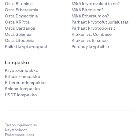
Osta Bitcoinia
Mikä kryptovaluutta on?
Osta Ethereumia
Mikä Bitcoin on?
Osta Dogecoinia
Mikä Ethereum on?
Osta XRP:tä
Parhaat kryptofutuurialustat
Osta Cardanoa
Parhaat kryptopörssit
Osta Solanaa
Kraken vs. Coinbase
Osta Litecoinia
Kraken vs Binance
Kaikki krypto-oppaat
Perehdy kryptoihin
Lompakko
Kryptolompakko
Bitcoin-lompakko
Ethereum-lompakko
Solana-lompakko
USDT-lompakko
Tietosuojailmoitus
Käyttöehdot
Evästeasetukset