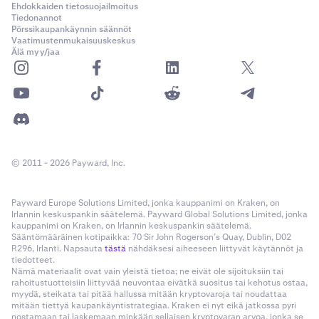
Ehdokkaiden tietosuojailmoitus
Tiedonannot
Pörssikaupankäynnin säännöt
Vaatimustenmukaisuuskeskus
Älä myy/jaa
© 2011 - 2026 Payward, Inc.
Payward Europe Solutions Limited, jonka kauppanimi on Kraken, on
Irlannin keskuspankin säätelemä. Payward Global Solutions Limited, jonka
kauppanimi on Kraken, on Irlannin keskuspankin säätelemä.
Sääntömääräinen kotipaikka: 70 Sir John Rogerson’s Quay, Dublin, D02
R296, Irlanti. Napsauta
tästä
nähdäksesi aiheeseen liittyvät käytännöt ja
tiedotteet.
Nämä materiaalit ovat vain yleistä tietoa; ne eivät ole sijoituksiin tai
rahoitustuotteisiin liittyvää neuvontaa eivätkä suositus tai kehotus ostaa,
myydä, steikata tai pitää hallussa mitään kryptovaroja tai noudattaa
mitään tiettyä kaupankäyntistrategiaa. Kraken ei nyt eikä jatkossa pyri
nostamaan tai laskemaan minkään sellaisen kryptovaran arvoa, jonka se