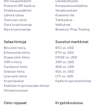
API-kaupankäynti
Lehdistöhuone
Krakenin API-keskus
Kumppanuusohjelma
Steikkauspalkkiot
Varalistaukset
Lähetä rahaa
Krakenin tila
Toistuvat ostot
Tukikeskus
Osta kryptovaroja
Valitukset
Myy kryptovaroja
Breakout Prop Trading
Selaa hintoja
Suositut markkinat
Bitcoinin hinta
BTC vs. USD
Ethereumin hinta
ETH vs. USD
Dogecoinin hinta
DOGE vs. USD
XRP:n hinta
XRP vs. USD
Cardanon hinta
ADA vs. USD
Solanan hinta
SOL vs. USD
Litecoinin hinta
LTC vs. USD
Kryptoluokat
Kaikki kryptomarkkinat
Kaikkien kryptovarojen hinnat
Hintaennusteet
Osto-oppaat
Kryptokoulutus