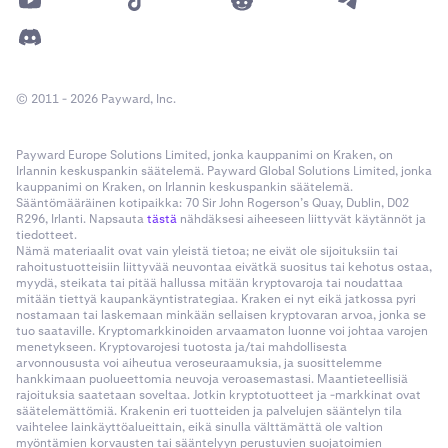
© 2011 - 2026 Payward, Inc.
Payward Europe Solutions Limited, jonka kauppanimi on Kraken, on
Irlannin keskuspankin säätelemä. Payward Global Solutions Limited, jonka
kauppanimi on Kraken, on Irlannin keskuspankin säätelemä.
Sääntömääräinen kotipaikka: 70 Sir John Rogerson’s Quay, Dublin, D02
R296, Irlanti. Napsauta
tästä
nähdäksesi aiheeseen liittyvät käytännöt ja
tiedotteet.
Nämä materiaalit ovat vain yleistä tietoa; ne eivät ole sijoituksiin tai
rahoitustuotteisiin liittyvää neuvontaa eivätkä suositus tai kehotus ostaa,
myydä, steikata tai pitää hallussa mitään kryptovaroja tai noudattaa
mitään tiettyä kaupankäyntistrategiaa. Kraken ei nyt eikä jatkossa pyri
nostamaan tai laskemaan minkään sellaisen kryptovaran arvoa, jonka se
tuo saataville. Kryptomarkkinoiden arvaamaton luonne voi johtaa varojen
menetykseen. Kryptovarojesi tuotosta ja/tai mahdollisesta
arvonnoususta voi aiheutua veroseuraamuksia, ja suosittelemme
hankkimaan puolueettomia neuvoja veroasemastasi. Maantieteellisiä
rajoituksia saatetaan soveltaa. Jotkin kryptotuotteet ja -markkinat ovat
säätelemättömiä. Krakenin eri tuotteiden ja palvelujen sääntelyn tila
vaihtelee lainkäyttöalueittain, eikä sinulla välttämättä ole valtion
myöntämien korvausten tai sääntelyyn perustuvien suojatoimien