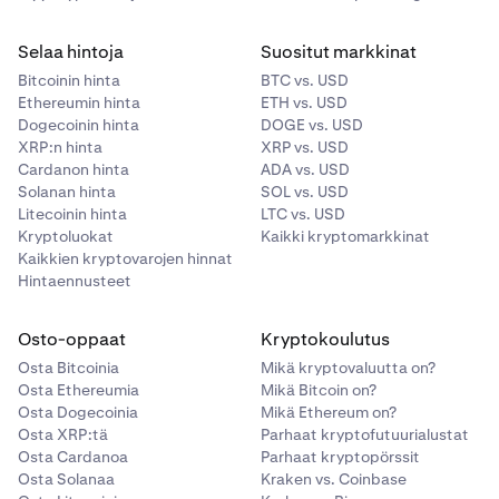
Selaa hintoja
Suositut markkinat
Bitcoinin hinta
BTC vs. USD
Ethereumin hinta
ETH vs. USD
Dogecoinin hinta
DOGE vs. USD
XRP:n hinta
XRP vs. USD
Cardanon hinta
ADA vs. USD
Solanan hinta
SOL vs. USD
Litecoinin hinta
LTC vs. USD
Kryptoluokat
Kaikki kryptomarkkinat
Kaikkien kryptovarojen hinnat
Hintaennusteet
Osto-oppaat
Kryptokoulutus
Osta Bitcoinia
Mikä kryptovaluutta on?
Osta Ethereumia
Mikä Bitcoin on?
Osta Dogecoinia
Mikä Ethereum on?
Osta XRP:tä
Parhaat kryptofutuurialustat
Osta Cardanoa
Parhaat kryptopörssit
Osta Solanaa
Kraken vs. Coinbase