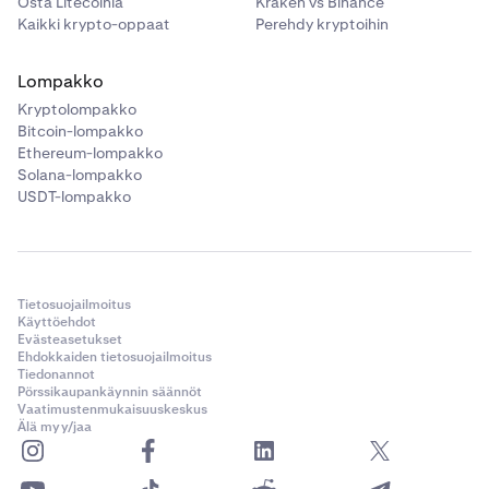
Osta Litecoinia
Kraken vs Binance
Kaikki krypto-oppaat
Perehdy kryptoihin
Lompakko
Kryptolompakko
Bitcoin-lompakko
Ethereum-lompakko
Solana-lompakko
USDT-lompakko
Tietosuojailmoitus
Käyttöehdot
Evästeasetukset
Ehdokkaiden tietosuojailmoitus
Tiedonannot
Pörssikaupankäynnin säännöt
Vaatimustenmukaisuuskeskus
Älä myy/jaa