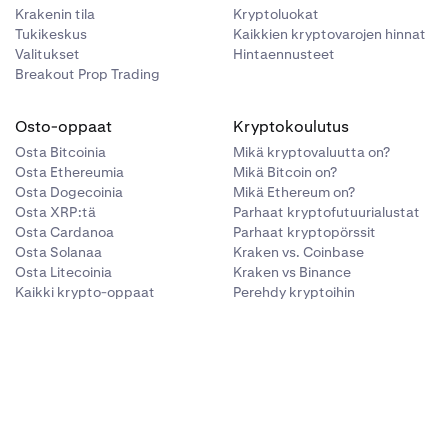
Krakenin tila
Kryptoluokat
Tukikeskus
Kaikkien kryptovarojen hinnat
Valitukset
Hintaennusteet
Breakout Prop Trading
Osto-oppaat
Kryptokoulutus
Osta Bitcoinia
Mikä kryptovaluutta on?
Osta Ethereumia
Mikä Bitcoin on?
Osta Dogecoinia
Mikä Ethereum on?
Osta XRP:tä
Parhaat kryptofutuurialustat
Osta Cardanoa
Parhaat kryptopörssit
Osta Solanaa
Kraken vs. Coinbase
Osta Litecoinia
Kraken vs Binance
Kaikki krypto-oppaat
Perehdy kryptoihin