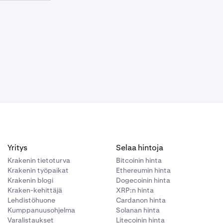
a kaupankäynti
aikana. Kun se
Yritys
Selaa hintoja
Krakenin tietoturva
Bitcoinin hinta
Krakenin työpaikat
Ethereumin hinta
Krakenin blogi
Dogecoinin hinta
Kraken-kehittäjä
XRP:n hinta
Lehdistöhuone
Cardanon hinta
Kumppanuusohjelma
Solanan hinta
Varalistaukset
Litecoinin hinta