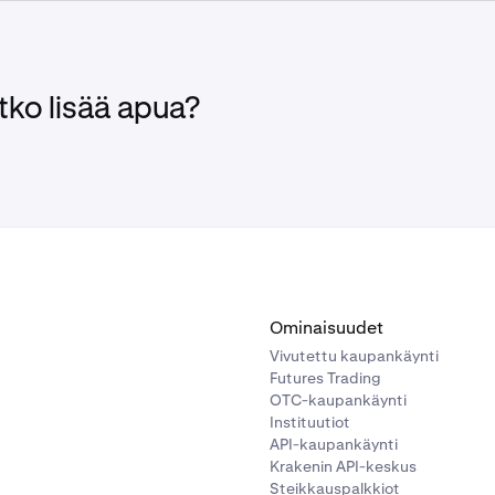
uuta klo 14.00 UTC:
LCX-varojen siirrot (talletukset/nostot) j
ty
uuta – 10. huhtikuuta, klo 23.59 UTC:
Siirto suoritetaan tänä 
tko lisää apua?
 LCX-varojen siirrot ja kaupankäynti palautetaan.
Ominaisuudet
Vivutettu kaupankäynti
Futures Trading
OTC-kaupankäynti
Instituutiot
API-kaupankäynti
Krakenin API-keskus
Steikkauspalkkiot