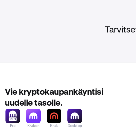
•
3. huhtik
keskeytet
•
6. huhtik
Tarvitse
on valmis,
Vie kryptokaupankäyntisi
uudelle tasolle.
Pro
Kraken
Krak
Desktop