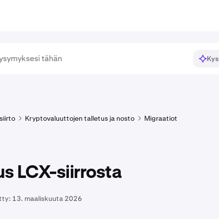
Kys
siirto
Kryptovaluuttojen talletus ja nosto
Migraatiot
us LCX-siirrosta
tty:
13. maaliskuuta 2026