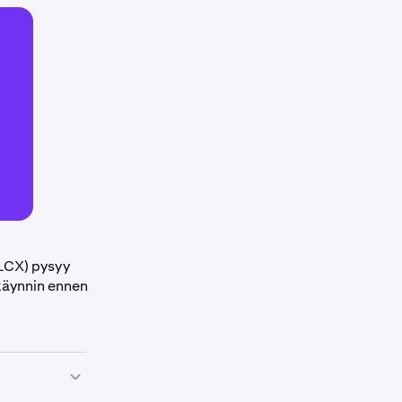
LCX) pysyy
käynnin ennen