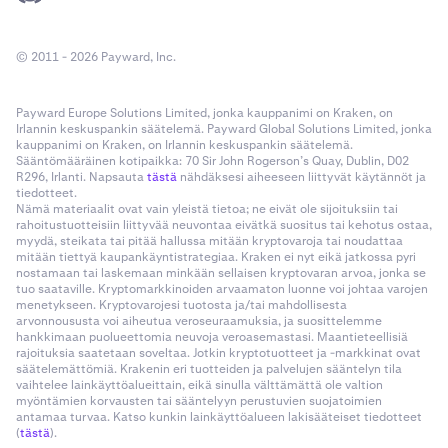
© 2011 - 2026 Payward, Inc.
Payward Europe Solutions Limited, jonka kauppanimi on Kraken, on
Irlannin keskuspankin säätelemä. Payward Global Solutions Limited, jonka
kauppanimi on Kraken, on Irlannin keskuspankin säätelemä.
Sääntömääräinen kotipaikka: 70 Sir John Rogerson’s Quay, Dublin, D02
R296, Irlanti. Napsauta
tästä
nähdäksesi aiheeseen liittyvät käytännöt ja
tiedotteet.
Nämä materiaalit ovat vain yleistä tietoa; ne eivät ole sijoituksiin tai
rahoitustuotteisiin liittyvää neuvontaa eivätkä suositus tai kehotus ostaa,
myydä, steikata tai pitää hallussa mitään kryptovaroja tai noudattaa
mitään tiettyä kaupankäyntistrategiaa. Kraken ei nyt eikä jatkossa pyri
nostamaan tai laskemaan minkään sellaisen kryptovaran arvoa, jonka se
tuo saataville. Kryptomarkkinoiden arvaamaton luonne voi johtaa varojen
menetykseen. Kryptovarojesi tuotosta ja/tai mahdollisesta
arvonnoususta voi aiheutua veroseuraamuksia, ja suosittelemme
hankkimaan puolueettomia neuvoja veroasemastasi. Maantieteellisiä
rajoituksia saatetaan soveltaa. Jotkin kryptotuotteet ja -markkinat ovat
säätelemättömiä. Krakenin eri tuotteiden ja palvelujen sääntelyn tila
vaihtelee lainkäyttöalueittain, eikä sinulla välttämättä ole valtion
myöntämien korvausten tai sääntelyyn perustuvien suojatoimien
antamaa turvaa. Katso kunkin lainkäyttöalueen lakisääteiset tiedotteet
(
tästä
).