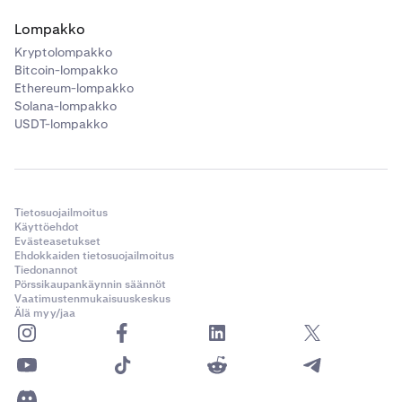
Lompakko
Kryptolompakko
Bitcoin-lompakko
Ethereum-lompakko
Solana-lompakko
USDT-lompakko
Tietosuojailmoitus
Käyttöehdot
Evästeasetukset
Ehdokkaiden tietosuojailmoitus
Tiedonannot
Pörssikaupankäynnin säännöt
Vaatimustenmukaisuuskeskus
Älä myy/jaa