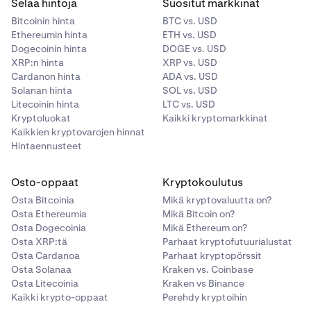
Selaa hintoja
Suositut markkinat
Bitcoinin hinta
BTC vs. USD
Ethereumin hinta
ETH vs. USD
Dogecoinin hinta
DOGE vs. USD
XRP:n hinta
XRP vs. USD
Cardanon hinta
ADA vs. USD
Solanan hinta
SOL vs. USD
Litecoinin hinta
LTC vs. USD
Kryptoluokat
Kaikki kryptomarkkinat
Kaikkien kryptovarojen hinnat
Hintaennusteet
Osto-oppaat
Kryptokoulutus
Osta Bitcoinia
Mikä kryptovaluutta on?
Osta Ethereumia
Mikä Bitcoin on?
Osta Dogecoinia
Mikä Ethereum on?
Osta XRP:tä
Parhaat kryptofutuurialustat
Osta Cardanoa
Parhaat kryptopörssit
Osta Solanaa
Kraken vs. Coinbase
Osta Litecoinia
Kraken vs Binance
Kaikki krypto-oppaat
Perehdy kryptoihin