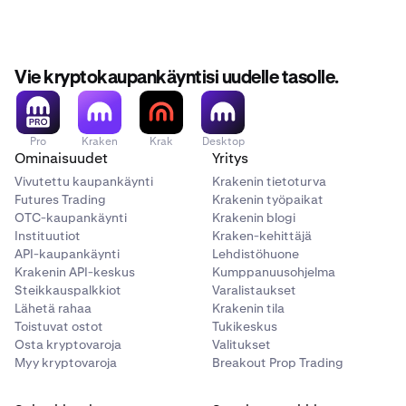
Vie kryptokaupankäyntisi uudelle tasolle.
Pro
Kraken
Krak
Desktop
Ominaisuudet
Yritys
Vivutettu kaupankäynti
Krakenin tietoturva
Futures Trading
Krakenin työpaikat
OTC-kaupankäynti
Krakenin blogi
Instituutiot
Kraken-kehittäjä
API-kaupankäynti
Lehdistöhuone
Krakenin API-keskus
Kumppanuusohjelma
Steikkauspalkkiot
Varalistaukset
Lähetä rahaa
Krakenin tila
Toistuvat ostot
Tukikeskus
Osta kryptovaroja
Valitukset
Myy kryptovaroja
Breakout Prop Trading