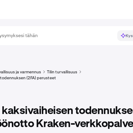
Kys
rvallisuus ja varmennus
Tilin turvallisuus
 todennuksen (2FA) perusteet
 kaksivaiheisen todennuks
öönotto Kraken-verkkopalve