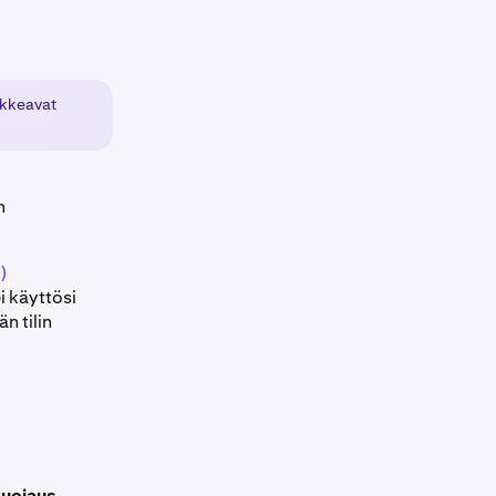
ikkeavat
n
)
i käyttösi
n tilin
uojaus
.