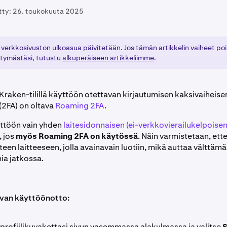
tty:
26. toukokuuta 2025
 verkkosivuston ulkoasua päivitetään. Jos tämän artikkelin vaiheet po
ittymästäsi, tutustu
alkuperäiseen artikkeliimme
.
raken-tilillä käyttöön otettavan kirjautumisen kaksivaiheise
2FA) on oltava
Roaming 2FA
.
yttöön vain yhden
laitesidonnaisen (ei-verkkovierailukelpoisen
, jos
myös Roaming 2FA on käytössä
. Näin varmistetaan, ette
hteen laitteeseen, jolla avainavain luotiin, mikä auttaa välttämää
a jatkossa.
van käyttöönotto:
profiilikuvakettasi sivun vasemmassa alakulmassa ja valitse
S