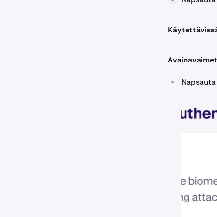
Käytettävissä
Avainavaimet
•
Napsauta