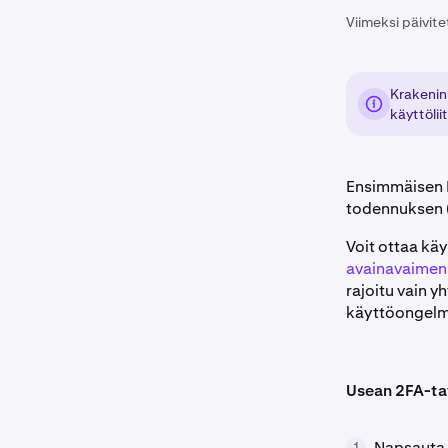
Viimeksi päivite
Krakenin
käyttöli
Ensimmäisen K
todennuksen (
Voit ottaa kä
avainavaimen
rajoitu vain y
käyttöongelmi
Usean 2FA-ta
Napsauta 
1