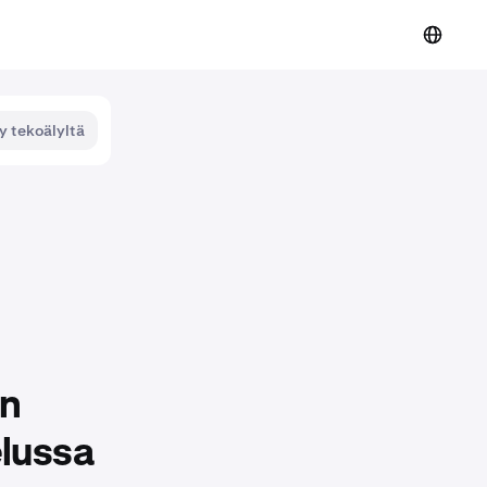
y tekoälyltä
en
lussa