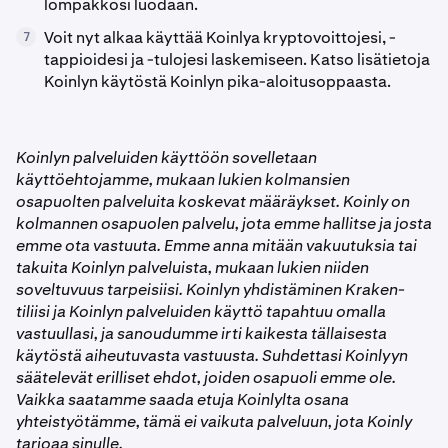
lompakkosi luodaan.
Voit nyt alkaa käyttää Koinlya kryptovoittojesi, -
7
tappioidesi ja -tulojesi laskemiseen. Katso lisätietoja
Koinlyn käytöstä Koinlyn pika-aloitusoppaasta.
Koinlyn palveluiden käyttöön sovelletaan
käyttöehtojamme, mukaan lukien kolmansien
osapuolten palveluita koskevat määräykset. Koinly on
kolmannen osapuolen palvelu, jota emme hallitse ja josta
emme ota vastuuta. Emme anna mitään vakuutuksia tai
takuita Koinlyn palveluista, mukaan lukien niiden
soveltuvuus tarpeisiisi. Koinlyn yhdistäminen Kraken-
tiliisi ja Koinlyn palveluiden käyttö tapahtuu omalla
vastuullasi, ja sanoudumme irti kaikesta tällaisesta
käytöstä aiheutuvasta vastuusta. Suhdettasi Koinlyyn
säätelevät erilliset ehdot, joiden osapuoli emme ole.
Vaikka saatamme saada etuja Koinlylta osana
yhteistyötämme, tämä ei vaikuta palveluun, jota Koinly
tarjoaa sinulle.