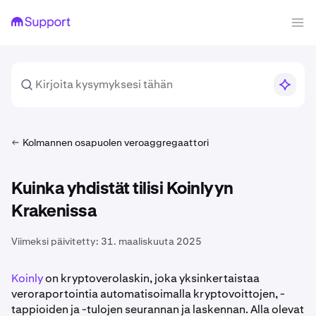
Kolmannen osapuolen veroaggregaattori
Kuinka yhdistät tilisi Koinlyyn
Krakenissa
Viimeksi päivitetty:
31. maaliskuuta 2025
Koinly
on kryptoverolaskin, joka yksinkertaistaa
veroraportointia automatisoimalla kryptovoittojen, -
tappioiden ja -tulojen seurannan ja laskennan. Alla olevat