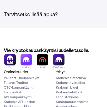
Tarvitsetko lisää apua?
Vie kryptokaupankäyntisi uudelle tasolle.
Pro
Kraken
Krak
Desktop
Ominaisuudet
Yritys
Vivutettu kaupankäynti
Krakenin tietoturva
Futures Trading
Krakenin työpaikat
OTC-kaupankäynti
Krakenin blogi
Instituutiot
Kraken-kehittäjä
API-kaupankäynti
Lehdistöhuone
Krakenin API-keskus
Kumppanuusohjelma
Steikkauspalkkiot
Varalistaukset