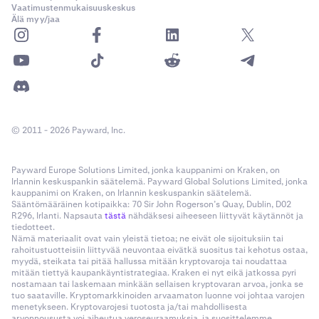
Vaatimustenmukaisuuskeskus
Älä myy/jaa
© 2011 - 2026 Payward, Inc.
Payward Europe Solutions Limited, jonka kauppanimi on Kraken, on
Irlannin keskuspankin säätelemä. Payward Global Solutions Limited, jonka
kauppanimi on Kraken, on Irlannin keskuspankin säätelemä.
Sääntömääräinen kotipaikka: 70 Sir John Rogerson’s Quay, Dublin, D02
R296, Irlanti. Napsauta
tästä
nähdäksesi aiheeseen liittyvät käytännöt ja
tiedotteet.
Nämä materiaalit ovat vain yleistä tietoa; ne eivät ole sijoituksiin tai
rahoitustuotteisiin liittyvää neuvontaa eivätkä suositus tai kehotus ostaa,
myydä, steikata tai pitää hallussa mitään kryptovaroja tai noudattaa
mitään tiettyä kaupankäyntistrategiaa. Kraken ei nyt eikä jatkossa pyri
nostamaan tai laskemaan minkään sellaisen kryptovaran arvoa, jonka se
tuo saataville. Kryptomarkkinoiden arvaamaton luonne voi johtaa varojen
menetykseen. Kryptovarojesi tuotosta ja/tai mahdollisesta
arvonnoususta voi aiheutua veroseuraamuksia, ja suosittelemme