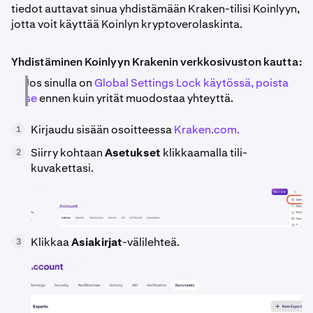
tiedot auttavat sinua yhdistämään Kraken-tilisi Koinlyyn,
jotta voit käyttää Koinlyn kryptoverolaskinta.
Yhdistäminen Koinlyyn Krakenin verkkosivuston kautta:
Jos sinulla on
Global Settings Lock käytössä, poista
se
ennen kuin yrität muodostaa yhteyttä.
Kirjaudu sisään osoitteessa
Kraken.com.
1
Siirry kohtaan
Asetukset
klikkaamalla tili-
2
kuvakettasi.
Klikkaa
Asiakirjat
-välilehteä.
3