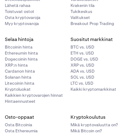
Lähetä rahaa
Krakenin tila
Toistuvat ostot
Tukikeskus
Osta kryptovaroja
Valitukset
Myy kryptovaroja
Breakout Prop Trading
Selaa hintoja
Suositut markkinat
Bitcoinin hinta
BTC vs. USD
Ethereumin hinta
ETH vs. USD
Dogecoinin hinta
DOGE vs. USD
XRP:n hinta
XRP vs. USD
Cardanon hinta
ADA vs. USD
Solanan hinta
SOL vs. USD
Litecoinin hinta
LTC vs. USD
Kryptoluokat
Kaikki kryptomarkkinat
Kaikkien kryptovarojen hinnat
Hintaennusteet
Osto-oppaat
Kryptokoulutus
Osta Bitcoinia
Mikä kryptovaluutta on?
Osta Ethereumia
Mikä Bitcoin on?