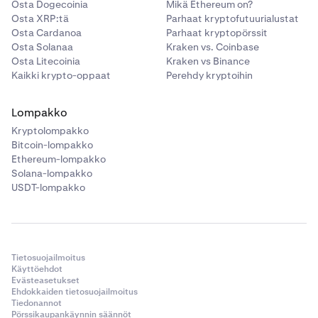
Osta Dogecoinia
Mikä Ethereum on?
Osta XRP:tä
Parhaat kryptofutuurialustat
Osta Cardanoa
Parhaat kryptopörssit
Osta Solanaa
Kraken vs. Coinbase
Osta Litecoinia
Kraken vs Binance
Kaikki krypto-oppaat
Perehdy kryptoihin
Lompakko
Kryptolompakko
Bitcoin-lompakko
Ethereum-lompakko
Solana-lompakko
USDT-lompakko
Tietosuojailmoitus
Käyttöehdot
Evästeasetukset
Ehdokkaiden tietosuojailmoitus
Tiedonannot
Pörssikaupankäynnin säännöt