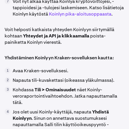
Voit nyt alkaa käyttää Koinlya kryptovoittojesi, -
7
tappioidesi ja -tulojesi laskemiseen. Katso lisätietoja
Koinlyn käytöstä
Koinlyn pika-aloitusoppaasta
.
Voit helposti katkaista yhteyden Koinlyyn siirtymällä
kohtaan
Yhteydet ja API ja klikkaamalla
poista-
painiketta Koinlyn vierestä.
Yhdistäminen Koinlyyn Kraken-sovelluksen kautta:
Avaa Kraken-sovelluksesi.
1
Napauta tili-kuvakettasi (oikeassa yläkulmassa).
2
Kohdassa
Tili > Ominaisuudet
näet Koinly-
3
veroraportointivaihtoehdon. Jatka napauttamalla
tätä.
Jos olet uusi Koinly-käyttäjä, napauta
Yhdistä
4
Koinlyyn
. Sinun on annettava suostumuksesi
napauttamalla Salli tilin käyttöoikeuspyyntö -