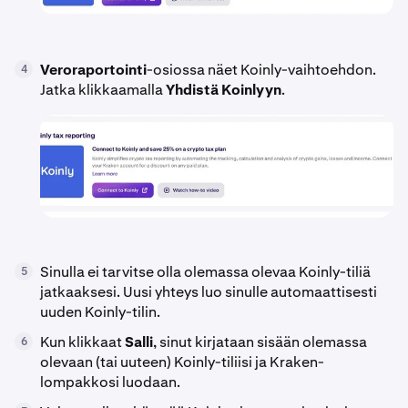
Veroraportointi
-osiossa näet Koinly-vaihtoehdon.
4
Jatka klikkaamalla
Yhdistä Koinlyyn
.
Sinulla ei tarvitse olla olemassa olevaa Koinly-tiliä
5
jatkaaksesi. Uusi yhteys luo sinulle automaattisesti
uuden Koinly-tilin.
Kun klikkaat
Salli
, sinut kirjataan sisään olemassa
6
olevaan (tai uuteen) Koinly-tiliisi ja Kraken-
lompakkosi luodaan.