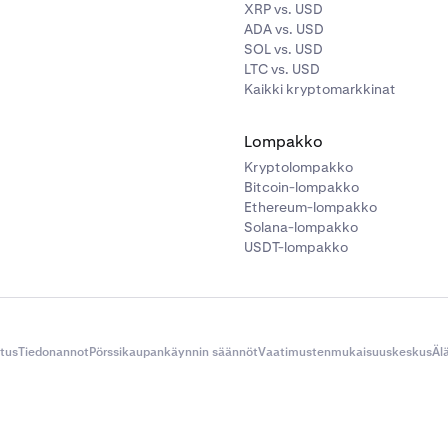
XRP vs. USD
ADA vs. USD
SOL vs. USD
LTC vs. USD
Kaikki kryptomarkkinat
Lompakko
Kryptolompakko
Bitcoin-lompakko
Ethereum-lompakko
Solana-lompakko
USDT-lompakko
itus
Tiedonannot
Pörssikaupankäynnin säännöt
Vaatimustenmukaisuuskeskus
Äl