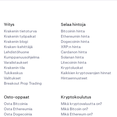
Yritys
Selaa hintoja
Krakenin tietoturva
Bitcoinin hinta
Krakenin työpaikat
Ethereumin hinta
Krakenin blogi
Dogecoinin hinta
Kraken-kehittäjä
XRP:n hinta
Lehdistöhuone
Cardanon hinta
Kumppanuusohjelma
Solanan hinta
Varalistaukset
Litecoinin hinta
Krakenin tila
Kryptoluokat
Tukikeskus
Kaikkien kryptovarojen hinnat
Valitukset
Hintaennusteet
Breakout Prop Trading
Osto-oppaat
Kryptokoulutus
Osta Bitcoinia
Mikä kryptovaluutta on?
Osta Ethereumia
Mikä Bitcoin on?
Osta Dogecoinia
Mikä Ethereum on?