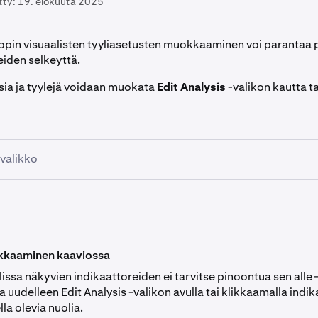
tty:
19. elokuuta 2025
pin visuaalisten tyyliasetusten muokkaaminen voi parantaa 
eiden selkeyttä.
ia ja tyylejä voidaan muokata
Edit Analysis
-valikon kautta t
-valikko
ikkaamalla
Technical Analysis -painiketta
Chart-moduulin oik
sa.
attorin oikeassa yläkulmassa näet asetuspainikkeen. (Äärim
a
Edit Analysis
-valikon, jossa näet nykyiset indikaattorisi list
okkaaminen kaaviossa
orin nimen vasemmalla puolella olevaa nuolta avataksesi
asetukset.
sa näkyvien indikaattoreiden ei tarvitse pinoontua sen alle – 
a uudelleen Edit Analysis -valikon avulla tai klikkaamalla indik
kaikki kyseisen indikaattorin mukautettavat elementit, ja kun
keen klikkaaminen avaa mukautusasetukset Chart-moduulin o
lla olevia nuolia.
enttejä, ne päivittyvät automaattisesti kaavioosi.
a voit muokata yksittäisen indikaattorin värejä ja syötteitä.