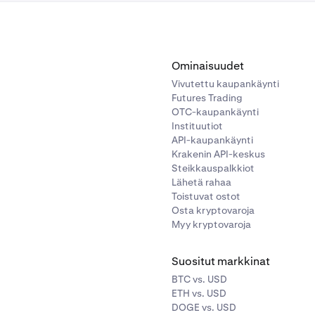
Ominaisuudet
Vivutettu kaupankäynti
Futures Trading
OTC-kaupankäynti
Instituutiot
API-kaupankäynti
Krakenin API-keskus
Steikkauspalkkiot
Lähetä rahaa
Toistuvat ostot
Osta kryptovaroja
Myy kryptovaroja
Suositut markkinat
BTC vs. USD
ETH vs. USD
DOGE vs. USD