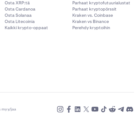
Osta XRP:tä
Parhaat kryptofutuurialustat
Osta Cardanoa
Parhaat kryptopörssit
Osta Solanaa
Kraken vs. Coinbase
Osta Litecoinia
Kraken vs Binance
Kaikki krypto-oppaat
Perehdy kryptoihin
ä myy/jaa