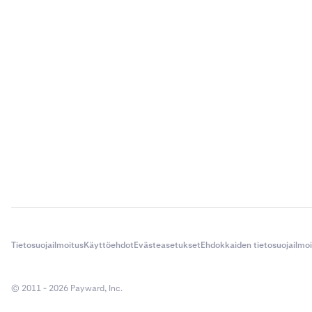
Tietosuojailmoitus
Käyttöehdot
Evästeasetukset
Ehdokkaiden tietosuojailmo
© 2011 - 2026 Payward, Inc.