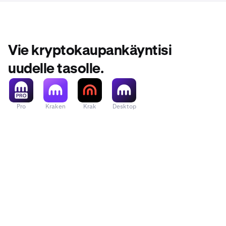
Vie kryptokaupankäyntisi
uudelle tasolle.
Pro
Kraken
Krak
Desktop