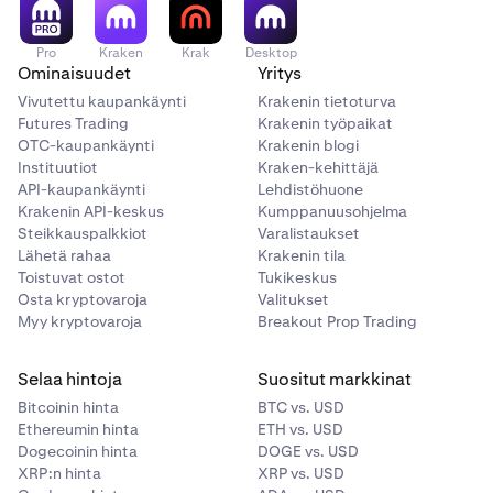
toimeksiannoista?
Suurin ero mukautettuun toimeksiantoon on se, että
Pro
Kraken
Krak
Desktop
take-profit-
tai
stop-loss-toimeksiannot
linkitetään
Ominaisuudet
Yritys
suoraan tiettyyn pikaostotapahtumaan. Jos esimerkiksi
Vivutettu kaupankäynti
Krakenin tietoturva
haluat sijoittaa 100 USD BTC:hen, voit seurata kyseistä
Futures Trading
Krakenin työpaikat
summaa, koska se on linkitetty take-profit- tai stop-
OTC-kaupankäynti
Krakenin blogi
loss-toimeksiantoosi.
Instituutiot
Kraken-kehittäjä
API-kaupankäynti
Lehdistöhuone
Tämän avulla voit helposti seurata ja hallita yksittäisten
Krakenin API-keskus
Kumppanuusohjelma
kauppojen riskiä.
Steikkauspalkkiot
Varalistaukset
Lähetä rahaa
Krakenin tila
Toistuvat ostot
Tukikeskus
Miten asetus tehdään Kraken Webissä
Osta kryptovaroja
Valitukset
Kraken Webin etusivulla:
Myy kryptovaroja
Breakout Prop Trading
Selaa hintoja
Suositut markkinat
Napsauta
Osta
-painiketta.
1
Bitcoinin hinta
BTC vs. USD
Tee
pikaosto.
Kun olet ostanut kryptoa, näet
2
Ethereumin hinta
ETH vs. USD
vaihtoehdon asettaa take-profit- tai stop-loss-
Dogecoinin hinta
DOGE vs. USD
toimeksiannon.
XRP:n hinta
XRP vs. USD