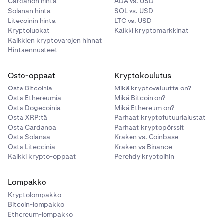
Cardanon hinta
ADA vs. USD
Solanan hinta
SOL vs. USD
Litecoinin hinta
LTC vs. USD
Kryptoluokat
Kaikki kryptomarkkinat
Syötä summa, jonka haluat ostaa. Klikkaa sitten
4
Kaikkien kryptovarojen hinnat
Osta
+ omaisuuserä.
Hintaennusteet
Näkyviin tulee vahvistusnäyttö. Jos kaikki näyttää
5
Osto-oppaat
Kryptokoulutus
hyvältä, klikkaa
Vahvista
.
Osta Bitcoinia
Mikä kryptovaluutta on?
Osta Ethereumia
Mikä Bitcoin on?
Siinä se.
Osta Dogecoinia
Mikä Ethereum on?
6
Osta XRP:tä
Parhaat kryptofutuurialustat
Osta Cardanoa
Parhaat kryptopörssit
Osta Solanaa
Kraken vs. Coinbase
Osta Litecoinia
Kraken vs Binance
Kaikki krypto-oppaat
Perehdy kryptoihin
Lompakko
Kryptolompakko
Bitcoin-lompakko
Ethereum-lompakko