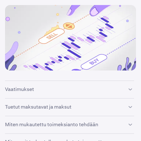
Vaatimukset
Voidaksesi tehdä mukautetun toimeksiannon Kraken-
Tuetut maksutavat ja maksut
tilisi on oltava
vahvistettu
.
Mukautettu toimeksianto on mahdollista tehdä
Miten mukautettu toimeksianto tehdään
seuraavilla tavoilla: