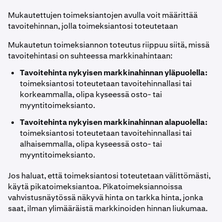
Mukautettujen toimeksiantojen avulla voit määrittää
tavoitehinnan, jolla toimeksiantosi toteutetaan
Mukautetun toimeksiannon toteutus riippuu siitä, missä
tavoitehintasi on suhteessa markkinahintaan:
Tavoitehinta nykyisen markkinahinnan yläpuolella:
toimeksiantosi toteutetaan tavoitehinnallasi tai
korkeammalla, olipa kyseessä osto- tai
myyntitoimeksianto.
Tavoitehinta nykyisen markkinahinnan alapuolella:
toimeksiantosi toteutetaan tavoitehinnallasi tai
alhaisemmalla, olipa kyseessä osto- tai
myyntitoimeksianto.
Jos haluat, että toimeksiantosi toteutetaan välittömästi,
käytä pikatoimeksiantoa. Pikatoimeksiannoissa
vahvistusnäytössä näkyvä hinta on tarkka hinta, jonka
saat, ilman ylimääräistä markkinoiden hinnan liukumaa.