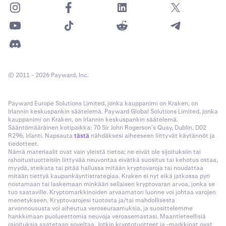
eri datamuotoa:
# Print the result

print(req.json())

Bash
Python
# Result:

data = nonce=1719929687102&asset=BTC&method=Bitcoin+
api_key = ""

# {'error': [], 'result': {'descr': {'order': 'buy 1
data_formatted = nonce=1719929687102&asset=BTC&metho
© 2011 - 2026 Payward, Inc.
api_secret = base64.b64decode("")

Kuitenkin, kun tilaustyyppi (ordertype) ja määrä (volume)
api_domain = "https://api.kraken.com"

vaihdetaan keskenään, syntyy Invalid Key -virhe.
Payward Europe Solutions Limited, jonka kauppanimi on Kraken, on
*On mahdollista käyttää joko pelkkää tekstiä tai
api_path = "/0/private/"

Irlannin keskuspankin säätelemä. Payward Global Solutions Limited, jonka
prosenttikoodattua muotoa, kunhan muoto on sama
kauppanimi on Kraken, on Irlannin keskuspankin säätelemä.
api_endpoint = "AddOrder"  # {"error":[]} IS SUCCESS-
Python
Sääntömääräinen kotipaikka: 70 Sir John Rogerson’s Quay, Dublin, D02
sekä todennustiedoissa että pyynnössä.*
R296, Irlanti. Napsauta
tästä
nähdäksesi aiheeseen liittyvät käytännöt ja
# api_parameters = "pair=xbtusd&ordertype=market&typ
tiedotteet.
#!/usr/bin/env python3

api_parameters = ''

Nämä materiaalit ovat vain yleistä tietoa; ne eivät ole sijoituksiin tai
import time

rahoitustuotteisiin liittyvää neuvontaa eivätkä suositus tai kehotus ostaa,
myydä, steikata tai pitää hallussa mitään kryptovaroja tai noudattaa
import requests

api_nonce = str(int(time.time() * 1000))

mitään tiettyä kaupankäyntistrategiaa. Kraken ei nyt eikä jatkossa pyri
import urllib.parse

nostamaan tai laskemaan minkään sellaisen kryptovaran arvoa, jonka se
import hashlib

tuo saataville. Kryptomarkkinoiden arvaamaton luonne voi johtaa varojen
api_postdata = api_parameters + "&nonce=" + api_nonce
menetykseen. Kryptovarojesi tuotosta ja/tai mahdollisesta
import hmac

api_postdata = api_postdata.encode('utf-8')

arvonnoususta voi aiheutua veroseuraamuksia, ja suosittelemme
import base64

hankkimaan puolueettomia neuvoja veroasemastasi. Maantieteellisiä
rajoituksia saatetaan soveltaa. Jotkin kryptotuotteet ja -markkinat ovat
api_sha256Data = api_nonce.encode('utf-8') + api_post