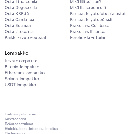
Osta Ethereumia
Mikä Bitcoin on?
Osta Dogecoinia
Mikä Ethereum on?
Osta XRP:tä
Parhaat kryptofutuurialustat
Osta Cardanoa
Parhaat kryptopörssit
Osta Solanaa
Kraken vs. Coinbase
Osta Litecoinia
Kraken vs Binance
Kaikki krypto-oppaat
Perehdy kryptoihin
Lompakko
Kryptolompakko
Bitcoin-lompakko
Ethereum-lompakko
Solana-lompakko
USDT-lompakko
Tietosuojailmoitus
Käyttöehdot
Evästeasetukset
Ehdokkaiden tietosuojailmoitus
Tiedonannot