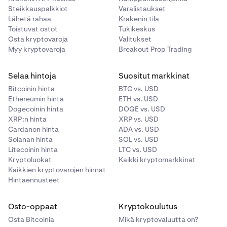
Steikkauspalkkiot
Varalistaukset
Lähetä rahaa
Krakenin tila
Toistuvat ostot
Tukikeskus
Osta kryptovaroja
Valitukset
Myy kryptovaroja
Breakout Prop Trading
Selaa hintoja
Suositut markkinat
Bitcoinin hinta
BTC vs. USD
Ethereumin hinta
ETH vs. USD
Dogecoinin hinta
DOGE vs. USD
XRP:n hinta
XRP vs. USD
Cardanon hinta
ADA vs. USD
Solanan hinta
SOL vs. USD
Litecoinin hinta
LTC vs. USD
Kryptoluokat
Kaikki kryptomarkkinat
Kaikkien kryptovarojen hinnat
Hintaennusteet
Osto-oppaat
Kryptokoulutus
Osta Bitcoinia
Mikä kryptovaluutta on?