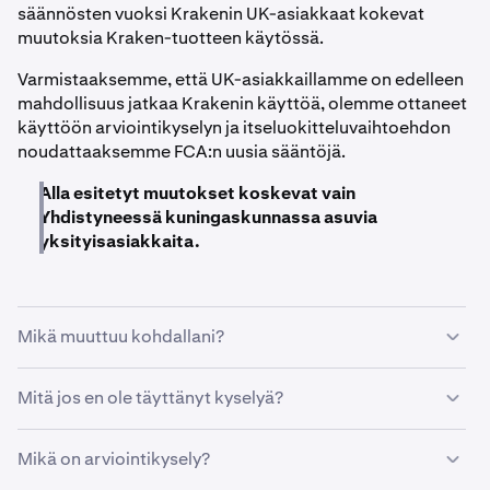
säännösten vuoksi Krakenin UK-asiakkaat kokevat
muutoksia Kraken-tuotteen käytössä.
Varmistaaksemme, että UK-asiakkaillamme on edelleen
mahdollisuus jatkaa Krakenin käyttöä, olemme ottaneet
käyttöön arviointikyselyn ja itseluokitteluvaihtoehdon
noudattaaksemme FCA:n uusia sääntöjä.
Alla esitetyt muutokset koskevat vain
Yhdistyneessä kuningaskunnassa asuvia
yksityisasiakkaita.
Mikä muuttuu kohdallani?
Uudet FCA-säännöt ovat tulleet voimaan, mikä
Mitä jos en ole täyttänyt kyselyä?
tarkoittaa, että:
Jos et ole täyttänyt kyselyä, et voi käyttää tuotteitamme
Sekä uusien että nykyisten asiakkaiden on täytettävä
Mikä on arviointikysely?
ennen kuin olet täyttänyt sen. Näet bannerin, joka
arviointikysely varmistaakseen, ettei Kraken-tuotteiden