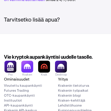
Tarvitsetko lisää apua?
Vie kryptokaupankäyntisi uudelle tasolle.
Pro
Kraken
Krak
Desktop
Ominaisuudet
Yritys
Vivutettu kaupankäynti
Krakenin tietoturva
Futures Trading
Krakenin työpaikat
OTC-kaupankäynti
Krakenin blogi
Instituutiot
Kraken-kehittäjä
API-kaupankäynti
Lehdistöhuone
Krakenin API-keskus
Kumppanuusohjelma