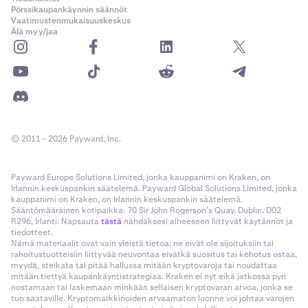
Pörssikaupankäynnin säännöt
Vaatimustenmukaisuuskeskus
Älä myy/jaa
© 2011 - 2026 Payward, Inc.
Payward Europe Solutions Limited, jonka kauppanimi on Kraken, on
Irlannin keskuspankin säätelemä. Payward Global Solutions Limited, jonka
kauppanimi on Kraken, on Irlannin keskuspankin säätelemä.
Sääntömääräinen kotipaikka: 70 Sir John Rogerson’s Quay, Dublin, D02
R296, Irlanti. Napsauta
tästä
nähdäksesi aiheeseen liittyvät käytännöt ja
tiedotteet.
Nämä materiaalit ovat vain yleistä tietoa; ne eivät ole sijoituksiin tai
rahoitustuotteisiin liittyvää neuvontaa eivätkä suositus tai kehotus ostaa,
myydä, steikata tai pitää hallussa mitään kryptovaroja tai noudattaa
mitään tiettyä kaupankäyntistrategiaa. Kraken ei nyt eikä jatkossa pyri
nostamaan tai laskemaan minkään sellaisen kryptovaran arvoa, jonka se
tuo saataville. Kryptomarkkinoiden arvaamaton luonne voi johtaa varojen