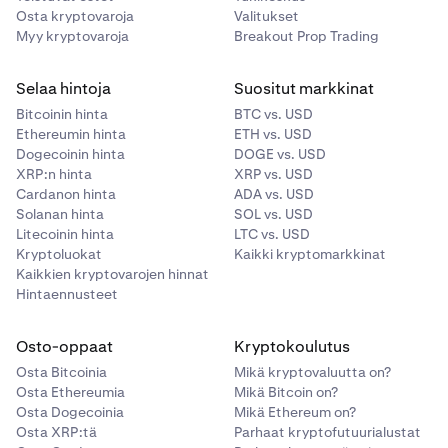
Osta kryptovaroja
Valitukset
Myy kryptovaroja
Breakout Prop Trading
Selaa hintoja
Suositut markkinat
Bitcoinin hinta
BTC vs. USD
Ethereumin hinta
ETH vs. USD
Dogecoinin hinta
DOGE vs. USD
XRP:n hinta
XRP vs. USD
Cardanon hinta
ADA vs. USD
Solanan hinta
SOL vs. USD
Litecoinin hinta
LTC vs. USD
Kryptoluokat
Kaikki kryptomarkkinat
Kaikkien kryptovarojen hinnat
Hintaennusteet
Osto-oppaat
Kryptokoulutus
Osta Bitcoinia
Mikä kryptovaluutta on?
Osta Ethereumia
Mikä Bitcoin on?
Osta Dogecoinia
Mikä Ethereum on?
Osta XRP:tä
Parhaat kryptofutuurialustat