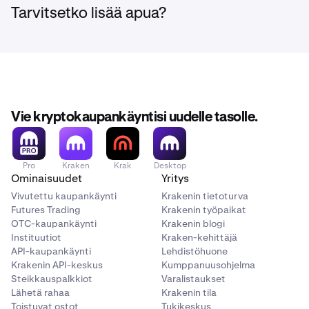
USDT-muodossa 30 päivän kuluessa pitojakson
– Kaikki nostot
Pidettävä talletuksesi holvissa 5. toukokuuta 2026
Tarvitsetko lisää apua?
päättymisestä (5. toukokuuta 2026). Rajoitus: yksi
asti
Jos esimerkiksi talletat 1 000 $ ja nostat 200 $,
palkinto henkilöä kohden.
nettokelpoinen talletuksesi on 800 $ ja palkintosi olisi 80
$ USDT-muodossa. Nostot kampanja- tai pitojakson
aikana pienentävät palkintoasi.
Vie kryptokaupankäyntisi uudelle tasolle.
Pro
Kraken
Krak
Desktop
Ominaisuudet
Yritys
Vivutettu kaupankäynti
Krakenin tietoturva
Futures Trading
Krakenin työpaikat
OTC-kaupankäynti
Krakenin blogi
Instituutiot
Kraken-kehittäjä
API-kaupankäynti
Lehdistöhuone
Krakenin API-keskus
Kumppanuusohjelma
Steikkauspalkkiot
Varalistaukset
Lähetä rahaa
Krakenin tila
Toistuvat ostot
Tukikeskus