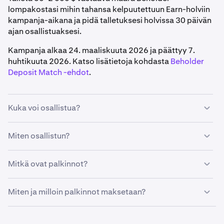
lompakostasi mihin tahansa kelpuutettuun Earn-holviin
kampanja-aikana ja pidä talletuksesi holvissa 30 päivän
ajan osallistuaksesi.
Kampanja alkaa 24. maaliskuuta 2026 ja päättyy 7.
huhtikuuta 2026. Katso lisätietoja kohdasta
Beholder
Deposit Match -ehdot
.
Kuka voi osallistua?
Saadaksesi palkinnon sinun on:
Miten osallistun?
Asuttava tuetulla alueella (Iso-Britannia, Kanada ja
Luo Beholder-lompakkotili, yhdistä Kraken-tilisi ja
Australia on suljettu pois)
Mitkä ovat palkinnot?
talleta sitten 50–2 000 $ vastaava määrä digitaalisia
Omattava Kraken-tiliin yhdistetty Beholder-
varoja Beholder-lompakostasi mihin tahansa Beholderin
Saat palkinnon, joka vastaa 10 %:a nettokelpoisesta
lompakko
Miten ja milloin palkinnot maksetaan?
Earn-holviin kampanja-aikana. Pidä talletuksesi holvissa
talletuksestasi USDT-muodossa, enintään 200 $.
pitojakson ajan (5. toukokuuta 2026 asti), niin osallistut
Tehtävä vähintään 50 $ vastaava kelpuutettu talletus
automaattisesti.
Palkinnot jaetaan Beholder-lompakko-osoitteeseesi
kelpuutettuun Earn-holviin kampanja-aikana
Nettokelpoinen talletus = Kaikki kelpuutetut talletukset