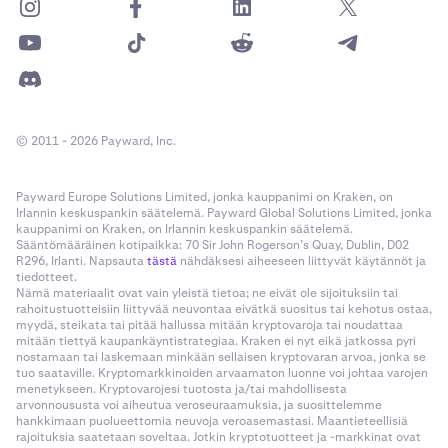
© 2011 - 2026 Payward, Inc.
Payward Europe Solutions Limited, jonka kauppanimi on Kraken, on
Irlannin keskuspankin säätelemä. Payward Global Solutions Limited, jonka
kauppanimi on Kraken, on Irlannin keskuspankin säätelemä.
Sääntömääräinen kotipaikka: 70 Sir John Rogerson’s Quay, Dublin, D02
R296, Irlanti. Napsauta
tästä
nähdäksesi aiheeseen liittyvät käytännöt ja
tiedotteet.
Nämä materiaalit ovat vain yleistä tietoa; ne eivät ole sijoituksiin tai
rahoitustuotteisiin liittyvää neuvontaa eivätkä suositus tai kehotus ostaa,
myydä, steikata tai pitää hallussa mitään kryptovaroja tai noudattaa
mitään tiettyä kaupankäyntistrategiaa. Kraken ei nyt eikä jatkossa pyri
nostamaan tai laskemaan minkään sellaisen kryptovaran arvoa, jonka se
tuo saataville. Kryptomarkkinoiden arvaamaton luonne voi johtaa varojen
menetykseen. Kryptovarojesi tuotosta ja/tai mahdollisesta
arvonnoususta voi aiheutua veroseuraamuksia, ja suosittelemme
hankkimaan puolueettomia neuvoja veroasemastasi. Maantieteellisiä
rajoituksia saatetaan soveltaa. Jotkin kryptotuotteet ja -markkinat ovat