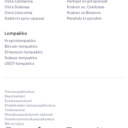
Osta Cardanoa
Parhaat kryptopörssit
Osta Solanaa
Kraken vs. Coinbase
Osta Litecoinia
Kraken vs Binance
Kaikki krypto-oppaat
Perehdy kryptoihin
Lompakko
Kryptolompakko
Bitcoin-lompakko
Ethereum-lompakko
Solana-lompakko
USDT-lompakko
Tietosuojailmoitus
Käyttöehdot
Evästeasetukset
Ehdokkaiden tietosuojailmoitus
Tiedonannot
Pörssikaupankäynnin säännöt
Vaatimustenmukaisuuskeskus
Älä myy/jaa