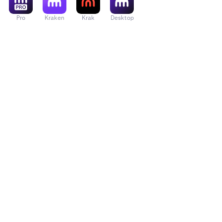
Pro
Kraken
Krak
Desktop