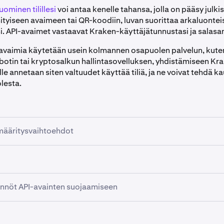
uominen tilillesi
voi antaa kenelle tahansa, jolla on pääsy julki
ityiseen avaimeen tai QR-koodiin, luvan suorittaa arkaluontei
si. API-avaimet vastaavat Kraken-käyttäjätunnustasi ja salasa
avaimia käytetään usein kolmannen osapuolen palvelun, kute
otin tai kryptosalkun hallintasovelluksen, yhdistämiseen Krak
ille annetaan siten valtuudet käyttää tiliä, ja ne voivat tehdä ka
lesta.
määritysvaihtoehdot
määrittäminen
antaa sinun rajoittaa käyttöoikeuksia, joita anna
t Kraken-tiliäsi API:n kautta.
yistä Kraken ei
koskaan
jaa seuraavia tietoja:
ähtävissä olevat tiedot:
nnöt API-avainten suojaamiseen
 mikään Krakenin tarjoama turvallisuus ei voi korvata puutteel
 ja marginaalin tila
ta turvallisuutta. Suosittelemme, että käyt läpi seuraavat va