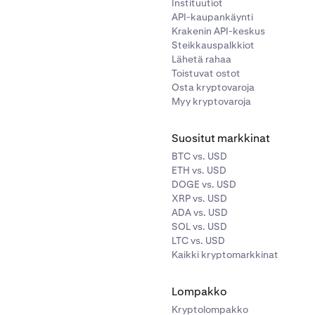
Instituutiot
API-kaupankäynti
Krakenin API-keskus
Steikkauspalkkiot
Lähetä rahaa
Toistuvat ostot
Osta kryptovaroja
Myy kryptovaroja
Suositut markkinat
BTC vs. USD
ETH vs. USD
DOGE vs. USD
XRP vs. USD
ADA vs. USD
SOL vs. USD
LTC vs. USD
Kaikki kryptomarkkinat
Lompakko
Kryptolompakko