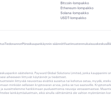
Bitcoin-lompakko
Ethereum-lompakko
Solana-lompakko
USDT-lompakko
itus
Tiedonannot
Pörssikaupankäynnin säännöt
Vaatimustenmukaisuuskeskus
Äl
 keskuspankin säätelemä. Payward Global Solutions Limited, jonka kauppanimi o
esi aiheeseen liittyvät käytännöt ja tiedotteet.
tustuotteisiin liittyvää neuvontaa eivätkä suositus tai kehotus ostaa, myydä, stei
kemaan minkään sellaisen kryptovaran arvoa, jonka se tuo saataville. Kryptoma
 ja suosittelemme hankkimaan puolueettomia neuvoja veroasemastasi. Maantietee
aihtelee lainkäyttöalueittain, eikä sinulla välttämättä ole valtion myöntämien 