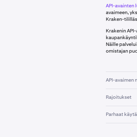
API-avainten l
avaimeen, yks
Kraken-tilillä
Krakenin API-
kaupankäyntib
Näille palvelu
omistajan puo
API-avaimen 
API-avaimen 
Rajoitukset
jotka käyttävä
Turvallisuuss
API:n kautta n
Parhaat käytä
•
Valitettavasti
Salasanat
•
Tilin saldo
henkilökohtais