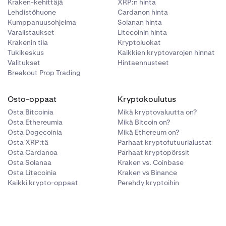
Kraken-kehittäjä
XRP:n hinta
Lehdistöhuone
Cardanon hinta
Kumppanuusohjelma
Solanan hinta
Varalistaukset
Litecoinin hinta
Krakenin tila
Kryptoluokat
Tukikeskus
Kaikkien kryptovarojen hinnat
Valitukset
Hintaennusteet
Breakout Prop Trading
Osto-oppaat
Kryptokoulutus
Osta Bitcoinia
Mikä kryptovaluutta on?
Osta Ethereumia
Mikä Bitcoin on?
Osta Dogecoinia
Mikä Ethereum on?
Osta XRP:tä
Parhaat kryptofutuurialustat
Osta Cardanoa
Parhaat kryptopörssit
Osta Solanaa
Kraken vs. Coinbase
Osta Litecoinia
Kraken vs Binance
Kaikki krypto-oppaat
Perehdy kryptoihin