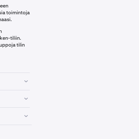
seen
sia toimintoja
naasi.
n
en-tiliin.
uppoja tilin
t palveluille,
lista
iheet