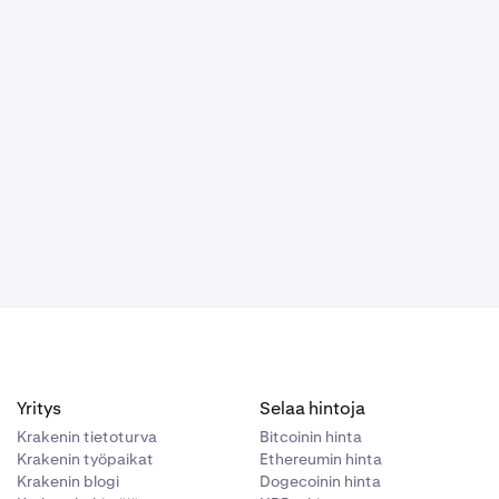
alattuun
ssä.
vaimen
rvallisesti.
n syy on
kaille
eruuttamista,
lla.
en turvallisuus
Yritys
Selaa hintoja
Krakenin tietoturva
Bitcoinin hinta
Krakenin työpaikat
Ethereumin hinta
Krakenin blogi
Dogecoinin hinta