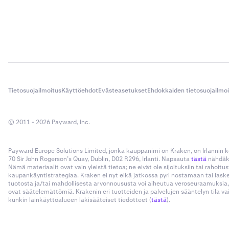
Tietosuojailmoitus
Käyttöehdot
Evästeasetukset
Ehdokkaiden tietosuojailmo
© 2011 - 2026 Payward, Inc.
Payward Europe Solutions Limited, jonka kauppanimi on Kraken, on Irlannin
70 Sir John Rogerson’s Quay, Dublin, D02 R296, Irlanti. Napsauta
tästä
nähdäks
Nämä materiaalit ovat vain yleistä tietoa; ne eivät ole sijoituksiin tai rahoi
kaupankäyntistrategiaa. Kraken ei nyt eikä jatkossa pyri nostamaan tai las
tuotosta ja/tai mahdollisesta arvonnoususta voi aiheutua veroseuraamuksia,
ovat säätelemättömiä. Krakenin eri tuotteiden ja palvelujen sääntelyn tila v
kunkin lainkäyttöalueen lakisääteiset tiedotteet (
tästä
).