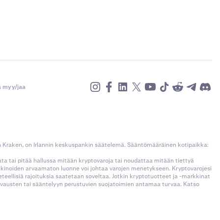
ä myy/jaa
n Kraken, on Irlannin keskuspankin säätelemä. Sääntömääräinen kotipaikka:
kata tai pitää hallussa mitään kryptovaroja tai noudattaa mitään tiettyä
rkkinoiden arvaamaton luonne voi johtaa varojen menetykseen. Kryptovarojesi
llisiä rajoituksia saatetaan soveltaa. Jotkin kryptotuotteet ja -markkinat
korvausten tai sääntelyyn perustuvien suojatoimien antamaa turvaa. Katso