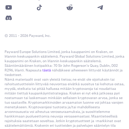
© 2011 - 2026 Payward, Inc.
Payward Europe Solutions Limited, jonka kauppanimi on Kraken, on
Irlannin keskuspankin säätelemä. Payward Global Solutions Limited, jonka
kauppanimi on Kraken, on Irlannin keskuspankin säätelemä.
Sääntömääräinen kotipaikka: 70 Sir John Rogerson’s Quay, Dublin, D02
R296, Irlanti. Napsauta
tästä
nähdäksesi aiheeseen liittyvät käytännöt ja
tiedotteet.
Nämä materiaalit ovat vain yleistä tietoa; ne eivät ole sijoituksiin tai
rahoitustuotteisiin liittyvää neuvontaa eivätkä suositus tai kehotus ostaa,
myydä, steikata tai pitää hallussa mitään kryptovaroja tai noudattaa
mitään tiettyä kaupankäyntistrategiaa. Kraken ei nyt eikä jatkossa pyri
nostamaan tai laskemaan minkään sellaisen kryptovaran arvoa, jonka se
tuo saataville. Kryptomarkkinoiden arvaamaton luonne voi johtaa varojen
menetykseen. Kryptovarojesi tuotosta ja/tai mahdollisesta
arvonnoususta voi aiheutua veroseuraamuksia, ja suosittelemme
hankkimaan puolueettomia neuvoja veroasemastasi. Maantieteellisiä
rajoituksia saatetaan soveltaa. Jotkin kryptotuotteet ja -markkinat ovat
säätelemättömiä. Krakenin eri tuotteiden ja palvelujen sääntelyn tila