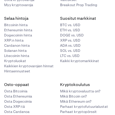
Kryptovaramarkkinoiden ennalta-arvaamaton luonne
Myy kryptovaroja
Breakout Prop Trading
voi johtaa varojen menetykseen. Mahdollisista tuotoista
ja/tai kryptovarojesi arvon noususta voidaan joutua
Selaa hintoja
Suositut markkinat
maksamaan veroa, ja sinun tulee hakea riippumatonta
Bitcoinin hinta
BTC vs. USD
neuvontaa verotuksellisesta asemastasi.
Ethereumin hinta
ETH vs. USD
Maantieteellisiä rajoituksia saattaa olla voimassa. Katso
Dogecoinin hinta
DOGE vs. USD
kunkin lainkäyttöalueen oikeudelliset tiedotteet
täältä
.
XRP:n hinta
XRP vs. USD
Cardanon hinta
ADA vs. USD
Solanan hinta
SOL vs. USD
Litecoinin hinta
LTC vs. USD
Kryptoluokat
Kaikki kryptomarkkinat
Kaikkien kryptovarojen hinnat
Hintaennusteet
Osto-oppaat
Kryptokoulutus
Osta Bitcoinia
Mikä kryptovaluutta on?
Osta Ethereumia
Mikä Bitcoin on?
Osta Dogecoinia
Mikä Ethereum on?
Osta XRP:tä
Parhaat kryptofutuurialustat
Osta Cardanoa
Parhaat kryptopörssit