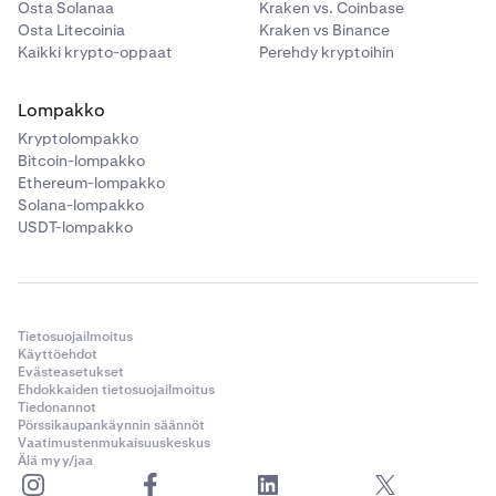
Osta Solanaa
Kraken vs. Coinbase
Osta Litecoinia
Kraken vs Binance
Kaikki krypto-oppaat
Perehdy kryptoihin
Lompakko
Kryptolompakko
Bitcoin-lompakko
Ethereum-lompakko
Solana-lompakko
USDT-lompakko
Tietosuojailmoitus
Käyttöehdot
Evästeasetukset
Ehdokkaiden tietosuojailmoitus
Tiedonannot
Pörssikaupankäynnin säännöt
Vaatimustenmukaisuuskeskus
Älä myy/jaa