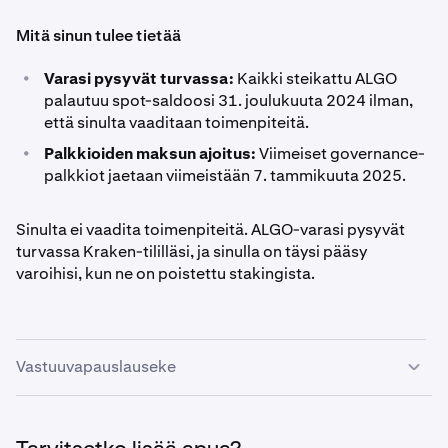
Mitä sinun tulee tietää
•
Varasi pysyvät turvassa:
Kaikki steikattu ALGO
palautuu spot-saldoosi 31. joulukuuta 2024 ilman,
että sinulta vaaditaan toimenpiteitä.
•
Palkkioiden maksun ajoitus:
Viimeiset governance-
palkkiot jaetaan viimeistään 7. tammikuuta 2025.
Sinulta ei vaadita toimenpiteitä. ALGO-varasi pysyvät
turvassa Kraken-tililläsi, ja sinulla on täysi pääsy
varoihisi, kun ne on poistettu stakingista.
Vastuuvapauslauseke
Tämä materiaali on tarkoitettu vain yleiseksi tiedoksi,
eikä se ole sijoitusneuvontaa tai suositus tai kehotus