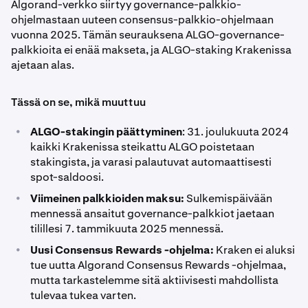
Algorand-verkko siirtyy governance-palkkio-
ohjelmastaan uuteen consensus-palkkio-ohjelmaan
vuonna 2025. Tämän seurauksena ALGO-governance-
palkkioita ei enää makseta, ja ALGO-staking Krakenissa
ajetaan alas.
Tässä on se, mikä muuttuu
•
ALGO-stakingin päättyminen
: 31. joulukuuta 2024
kaikki Krakenissa steikattu ALGO poistetaan
stakingista, ja varasi palautuvat automaattisesti
spot-saldoosi.
•
Viimeinen palkkioiden maksu:
Sulkemispäivään
mennessä ansaitut governance-palkkiot jaetaan
tilillesi 7. tammikuuta 2025 mennessä.
•
Uusi Consensus Rewards -ohjelma:
Kraken ei aluksi
tue uutta Algorand Consensus Rewards -ohjelmaa,
mutta tarkastelemme sitä aktiivisesti mahdollista
tulevaa tukea varten.