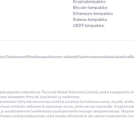
Kryptolompakko
Bitcoin-lompakko
Ethereum-lompakko
Solana-lompakko
USDT-lompakko
itus
Tiedonannot
Pörssikaupankäynnin säännöt
Vaatimustenmukaisuuskeskus
Äl
 keskuspankin säätelemä. Payward Global Solutions Limited, jonka kauppanimi o
esi aiheeseen liittyvät käytännöt ja tiedotteet.
tustuotteisiin liittyvää neuvontaa eivätkä suositus tai kehotus ostaa, myydä, stei
kemaan minkään sellaisen kryptovaran arvoa, jonka se tuo saataville. Kryptoma
 ja suosittelemme hankkimaan puolueettomia neuvoja veroasemastasi. Maantietee
aihtelee lainkäyttöalueittain, eikä sinulla välttämättä ole valtion myöntämien 