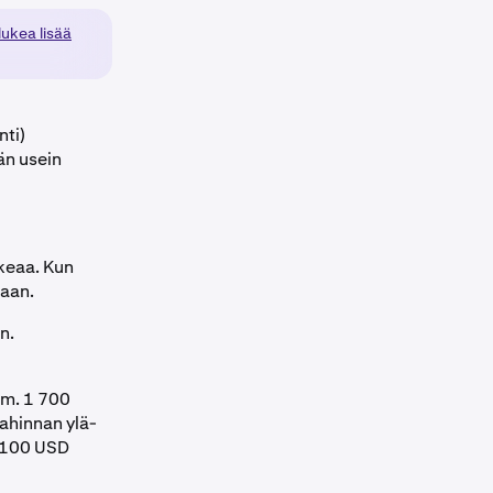
lukea lisää
nti)
än usein
keaa. Kun
taan.
n.
im. 1 700
ahinnan ylä-
. 100 USD