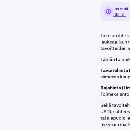
Jos etsit
täältä!
Take profit -
laukeaa, kun 
tavoitteiden 
Tämän toimeks
Tavoitehinta (
viimeisin kau
Rajahinta (Lim
Toimeksiantos
Sekä tavoiteh
USD), suhtees
tai alapuolel
nykyisen markk