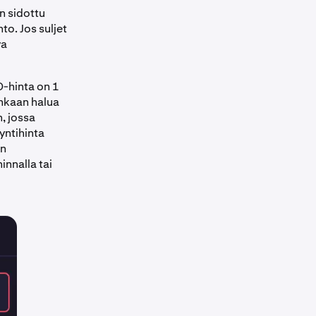
n sidottu
to. Jos suljet
va
D-hinta on 1
enkaan halua
, jossa
yntihinta
an
innalla tai