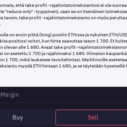
omata, että take profit -rajahintatoimeksiantosi ei ole suoraa
ole "reduce only" -tyyppinen), vaan se on itsenäinen toimeksian
la tavoin, take profit -rajahintatoimeksianto on myös perutta
.
ulla on avoin pitkä (long) positio ETH:ssa ja nykyinen ETH/US
kita positiosi voitot, kun hinta saavuttaa tason 1 700. Et kuit
n olevan alle 1 680. Avaat take profit -rajahintatoimeksiannon
si on asetettu 1 700 ja rajahinnaksi 1 680. Viimeisin kaupankä
on 1 700, mikä laukaisee tavoitehintasi. Markkinoille aseteta
ksianto myydä ETH hintaan 1 680, ja se täytetään kyseisellä h