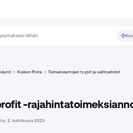
Kys
käynti
Kraken Prota
Toimeksiantojen tyypit ja vaihtoehdot
rofit -rajahintatoimeksiann
tty:
2. huhtikuuta 2025