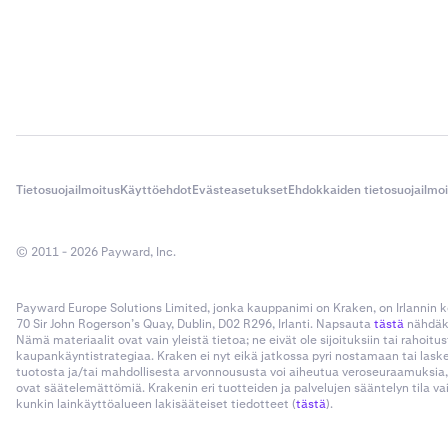
Tietosuojailmoitus
Käyttöehdot
Evästeasetukset
Ehdokkaiden tietosuojailmo
© 2011 - 2026 Payward, Inc.
Payward Europe Solutions Limited, jonka kauppanimi on Kraken, on Irlannin
70 Sir John Rogerson’s Quay, Dublin, D02 R296, Irlanti. Napsauta
tästä
nähdäks
Nämä materiaalit ovat vain yleistä tietoa; ne eivät ole sijoituksiin tai rahoi
kaupankäyntistrategiaa. Kraken ei nyt eikä jatkossa pyri nostamaan tai las
tuotosta ja/tai mahdollisesta arvonnoususta voi aiheutua veroseuraamuksia,
ovat säätelemättömiä. Krakenin eri tuotteiden ja palvelujen sääntelyn tila v
kunkin lainkäyttöalueen lakisääteiset tiedotteet (
tästä
).