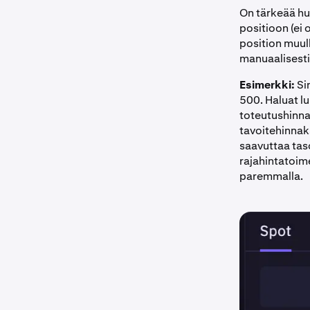
On tärkeää hu
positioon (ei 
position muul
manuaalisesti
Esimerkki:
Sin
500. Haluat lu
toteutushinna
tavoitehinnak
saavuttaa tas
rajahintatoime
paremmalla.