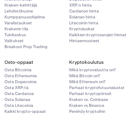
Kraken-kehittäjä
XRP:n hinta
Lehdistöhuone
Cardanon hinta
Kumppanuusohjelma
Solanan hinta
Varalistaukset
Litecoinin hinta
Krakenin tila
Kryptoluokat
Tukikeskus
Kaikkien kryptovarojen hinnat
Valitukset
Hintaennusteet
Breakout Prop Trading
Osto-oppaat
Kryptokoulutus
Osta Bitcoinia
Mikä kryptovaluutta on?
Osta Ethereumia
Mikä Bitcoin on?
Osta Dogecoinia
Mikä Ethereum on?
Osta XRP:tä
Parhaat kryptofutuurialustat
Osta Cardanoa
Parhaat kryptopörssit
Osta Solanaa
Kraken vs. Coinbase
Osta Litecoinia
Kraken vs Binance
Kaikki krypto-oppaat
Perehdy kryptoihin