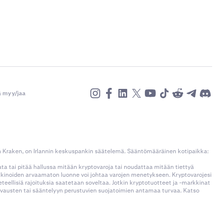
ä myy/jaa
n Kraken, on Irlannin keskuspankin säätelemä. Sääntömääräinen kotipaikka:
kata tai pitää hallussa mitään kryptovaroja tai noudattaa mitään tiettyä
rkkinoiden arvaamaton luonne voi johtaa varojen menetykseen. Kryptovarojesi
llisiä rajoituksia saatetaan soveltaa. Jotkin kryptotuotteet ja -markkinat
korvausten tai sääntelyyn perustuvien suojatoimien antamaa turvaa. Katso