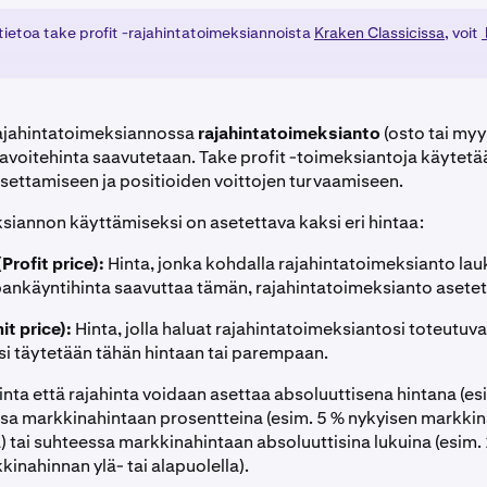
 tietoa take profit -rajahintatoimeksiannoista
Kraken Classicissa
, voit
rajahintatoimeksiannossa
rajahintatoimeksianto
(osto tai myy
tavoitehinta saavutetaan. Take profit -toimeksiantoja käytetä
asettamiseen ja positioiden voittojen turvaamiseen.
iannon käyttämiseksi on asetettava kaksi eri hintaa:
Profit price):
Hinta, jonka kohdalla rajahintatoimeksianto lau
pankäyntihinta saavuttaa tämän, rajahintatoimeksianto asete
it price):
Hinta, jolla haluat rajahintatoimeksiantosi toteutuva
i täytetään tähän hintaan tai parempaan.
inta että rajahinta voidaan asettaa absoluuttisena hintana (es
sa markkinahintaan prosentteina (esim. 5 % nykyisen markkin
la) tai suhteessa markkinahintaan absoluuttisina lukuina (esim
inahinnan ylä- tai alapuolella).