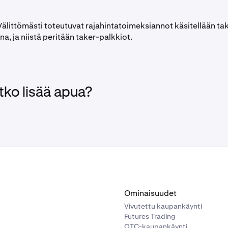
älittömästi toteutuvat rajahintatoimeksiannot käsitellään ta
a, ja niistä peritään taker-palkkiot.
tko lisää apua?
Ominaisuudet
Vivutettu kaupankäynti
Futures Trading
OTC-kaupankäynti