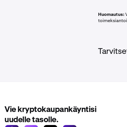
Huomautus:
V
toimeksiantoin
Tarvitse
Vie kryptokaupankäyntisi
uudelle tasolle.