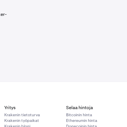
ker-
Yritys
Selaa hintoja
Krakenin tietoturva
Bitcoinin hinta
Krakenin työpaikat
Ethereumin hinta
Krakenin blogi
Dogecoinin hinta