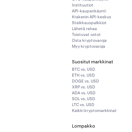
Instituutiot
API-kaupankäynti
Krakenin API-keskus
Steikkauspalkkiot
Lähetä rahaa
Toistuvat ostot
Osta kryptovaroja
Myy kryptovaroja
Suositut markkinat
BTC vs. USD
ETH vs. USD
DOGE vs. USD
XRP vs. USD
ADA vs. USD
SOL vs. USD
LTC vs. USD
Kaikki kryptomarkkinat
Lompakko