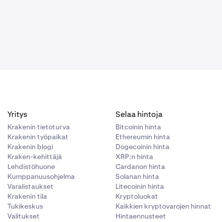
na ja siihen
intaero
 54 000
.
Esimerkiksi,
etaan,
et nykyisestä
lla (oston
iin.
len, että
 alhaisen
ssä
tä, että
lyysisi
nta laskee 20
" ja haluat
sto-stop-
osto tai
Yritys
Selaa hintoja
Krakenin tietoturva
Bitcoinin hinta
Krakenin työpaikat
Ethereumin hinta
Krakenin blogi
Dogecoinin hinta
Kraken-kehittäjä
XRP:n hinta
Lehdistöhuone
Cardanon hinta
Kumppanuusohjelma
Solanan hinta
Varalistaukset
Litecoinin hinta
Krakenin tila
Kryptoluokat
Tukikeskus
Kaikkien kryptovarojen hinnat
Valitukset
Hintaennusteet