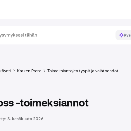
Kys
käynti
Kraken Prota
Toimeksiantojen tyypit ja vaihtoehdot
oss -toimeksiannot
tty:
3. kesäkuuta 2026