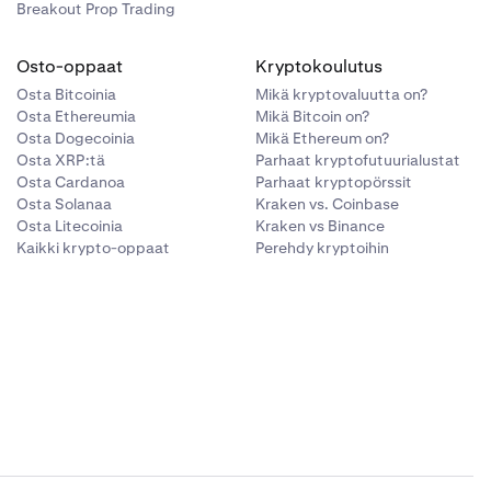
Breakout Prop Trading
Osto-oppaat
Kryptokoulutus
Osta Bitcoinia
Mikä kryptovaluutta on?
Osta Ethereumia
Mikä Bitcoin on?
Osta Dogecoinia
Mikä Ethereum on?
Osta XRP:tä
Parhaat kryptofutuurialustat
Osta Cardanoa
Parhaat kryptopörssit
Osta Solanaa
Kraken vs. Coinbase
Osta Litecoinia
Kraken vs Binance
Kaikki krypto-oppaat
Perehdy kryptoihin