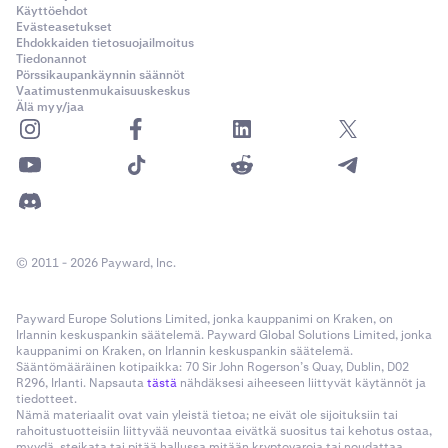
Käyttöehdot
Evästeasetukset
Ehdokkaiden tietosuojailmoitus
Tiedonannot
Pörssikaupankäynnin säännöt
Vaatimustenmukaisuuskeskus
Älä myy/jaa
© 2011 - 2026 Payward, Inc.
Payward Europe Solutions Limited, jonka kauppanimi on Kraken, on
Irlannin keskuspankin säätelemä. Payward Global Solutions Limited, jonka
kauppanimi on Kraken, on Irlannin keskuspankin säätelemä.
Sääntömääräinen kotipaikka: 70 Sir John Rogerson’s Quay, Dublin, D02
R296, Irlanti. Napsauta
tästä
nähdäksesi aiheeseen liittyvät käytännöt ja
tiedotteet.
Nämä materiaalit ovat vain yleistä tietoa; ne eivät ole sijoituksiin tai
rahoitustuotteisiin liittyvää neuvontaa eivätkä suositus tai kehotus ostaa,
myydä, steikata tai pitää hallussa mitään kryptovaroja tai noudattaa