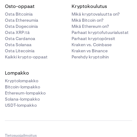
todennäköistä, että olet syöttänyt väärän salasanan
Osto-oppaat
Kryptokoulutus
pankkitilillesi.
Osta Bitcoinia
Mikä kryptovaluutta on?
Osta Ethereumia
Mikä Bitcoin on?
Osta Dogecoinia
Mikä Ethereum on?
Osta XRP:tä
Parhaat kryptofutuurialustat
Osta Cardanoa
Parhaat kryptopörssit
Osta Solanaa
Kraken vs. Coinbase
Osta Litecoinia
Kraken vs Binance
Kaikki krypto-oppaat
Perehdy kryptoihin
Lompakko
Kryptolompakko
Bitcoin-lompakko
Ethereum-lompakko
Solana-lompakko
USDT-lompakko
Tietosuojailmoitus