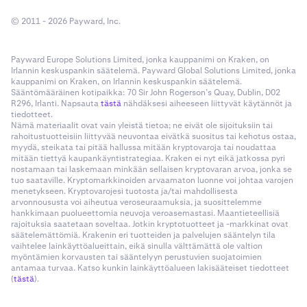
© 2011 - 2026 Payward, Inc.
Payward Europe Solutions Limited, jonka kauppanimi on Kraken, on
Irlannin keskuspankin säätelemä. Payward Global Solutions Limited, jonka
kauppanimi on Kraken, on Irlannin keskuspankin säätelemä.
Sääntömääräinen kotipaikka: 70 Sir John Rogerson’s Quay, Dublin, D02
R296, Irlanti. Napsauta
tästä
nähdäksesi aiheeseen liittyvät käytännöt ja
tiedotteet.
Nämä materiaalit ovat vain yleistä tietoa; ne eivät ole sijoituksiin tai
rahoitustuotteisiin liittyvää neuvontaa eivätkä suositus tai kehotus ostaa,
myydä, steikata tai pitää hallussa mitään kryptovaroja tai noudattaa
mitään tiettyä kaupankäyntistrategiaa. Kraken ei nyt eikä jatkossa pyri
nostamaan tai laskemaan minkään sellaisen kryptovaran arvoa, jonka se
tuo saataville. Kryptomarkkinoiden arvaamaton luonne voi johtaa varojen
menetykseen. Kryptovarojesi tuotosta ja/tai mahdollisesta
arvonnoususta voi aiheutua veroseuraamuksia, ja suosittelemme
hankkimaan puolueettomia neuvoja veroasemastasi. Maantieteellisiä
rajoituksia saatetaan soveltaa. Jotkin kryptotuotteet ja -markkinat ovat
säätelemättömiä. Krakenin eri tuotteiden ja palvelujen sääntelyn tila
vaihtelee lainkäyttöalueittain, eikä sinulla välttämättä ole valtion
myöntämien korvausten tai sääntelyyn perustuvien suojatoimien
antamaa turvaa. Katso kunkin lainkäyttöalueen lakisääteiset tiedotteet
(
tästä
).