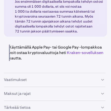
Jos ensimmäisen digitaalisella lompakolla tehdyn ostosi
summa oli 1 000 dollaria, et siis voi nostaa
1 000:ta dollaria vastaavaa summaa käteisenä tai
kryptovaroina seuraavien 72 tunnin aikana. Myös
tämän 72 tunnin ajanjakson aikana tehdyt uudet
digitaalisella lompakolla tehdyt ostot rajoitetaan
72 tunnin jakson päättymiseen saakka.
Käyttämällä Apple Pay- tai Google Pay -lompakkoa
voit ostaa kryptovaluuttoja heti
Kraken-sovelluksen
kautta.
Vaatimukset
Maksut ja rajat
•
Kraken-tilisi on
varmennettava
.
•
Tämän palvelun käyttö perustuu puhelinlaitteeseen/-
Digitaalisen lompakon ostojen rajat ovat dynaamisia ja
Tärkeää tietoa
malliin sekä Apple Payn ja Google Payn tukemiin
voivat muuttua ajan myötä tuotteen käytön jatkuessa.