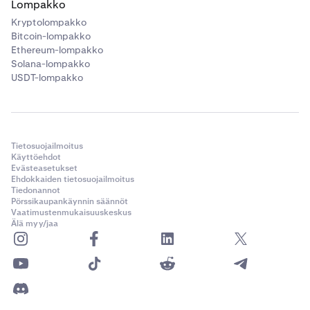
Lompakko
Kryptolompakko
GBP
Bitcoin-lompakko
Ethereum-lompakko
8,00 £
Solana-lompakko
USDT-lompakko
800 – 4 000 £
USD
Tietosuojailmoitus
10,00 $
Käyttöehdot
Evästeasetukset
$1,000 - $5,000
Ehdokkaiden tietosuojailmoitus
Tiedonannot
Pörssikaupankäynnin säännöt
Vaatimustenmukaisuuskeskus
Älä myy/jaa