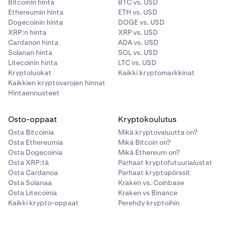
Bitcoinin hinta
BTC vs. USD
A$1,500 - A$7,000
Ethereumin hinta
ETH vs. USD
Dogecoinin hinta
DOGE vs. USD
XRP:n hinta
XRP vs. USD
CAD
Cardanon hinta
ADA vs. USD
Solanan hinta
SOL vs. USD
C$12.50
Litecoinin hinta
LTC vs. USD
Kryptoluokat
Kaikki kryptomarkkinat
C$1,500 - C$6,500
Kaikkien kryptovarojen hinnat
Hintaennusteet
CHF
Osto-oppaat
Kryptokoulutus
CHF 10.00
Osta Bitcoinia
Mikä kryptovaluutta on?
Osta Ethereumia
Mikä Bitcoin on?
CHF 1,000 - CHF 5,000
Osta Dogecoinia
Mikä Ethereum on?
Osta XRP:tä
Parhaat kryptofutuurialustat
Osta Cardanoa
Parhaat kryptopörssit
EUR
Osta Solanaa
Kraken vs. Coinbase
Osta Litecoinia
Kraken vs Binance
10,00 €
Kaikki krypto-oppaat
Perehdy kryptoihin
1 000 – 5 000 €